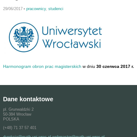
29/06/2017
•
pracownicy
,
studenci
Harmonogram obron prac magisterskich
w dniu
30 czerwca 2017 r.
Dane kontaktowe
pl. Grunwaldzki 2
50-384 Wrocław
POLSKA
(+48) 71 37 57 401
dyrekcja@math.uni.wroc.pl webmaster@math.uni.wroc.pl