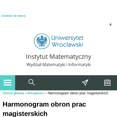
Powiadomienie o plikach cookie. Strona Instytut Matematyczny korzysta z plików
cookie. Pozostając na tej stronie, wyrażasz zgodę na korzystanie z plików cookie.
Dowiedz się więcej
x
Instytut Matematyczny
Wydział Matematyki i Informatyki
Strona główna
›
Aktualności
›
Harmonogram obron prac magisterskich
Jesteś tutaj
Harmonogram obron prac
magisterskich