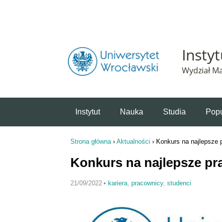
Powiadomienie o plikach cookie. Strona Instytut 
Insty
Wydział Ma
Instytut
Nauka
Studia
Popu
Strona główna
›
Aktualności
›
Konkurs na najlepsze
Jesteś tutaj
Konkurs na najlepsze p
21/09/2022
•
kariera
,
pracownicy
,
studenci