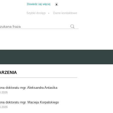
tanie z plików cookie.
Dowiedz się więcej
x
Szybki dostęp
•
Dane kontaktowe
yszukaj
Formularz wyszukiwania
ARZENIA
ona doktoratu mgr. Aleksandra Antasika
6.2026
ona doktoratu mgr. Macieja Korpalskiego
6.2026