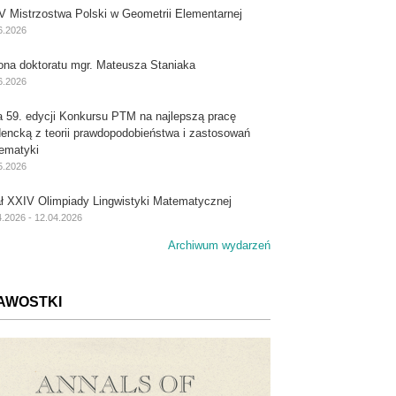
V Mistrzostwa Polski w Geometrii Elementarnej
6.2026
ona doktoratu mgr. Mateusza Staniaka
6.2026
a 59. edycji Konkursu PTM na najlepszą pracę
dencką z teorii prawdopodobieństwa i zastosowań
ematyki
5.2026
ał XXIV Olimpiady Lingwistyki Matematycznej
4.2026 - 12.04.2026
Archiwum wydarzeń
AWOSTKI