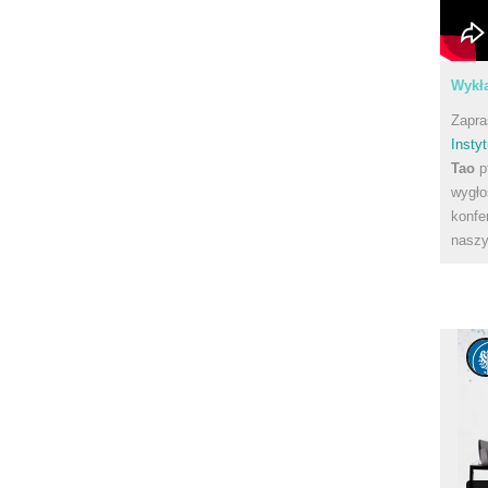
Wykła
Zapra
Instyt
Tao
p
wygło
konfe
naszy