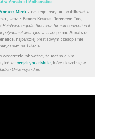
uł w Annals of Mathematics
Mariusz Mirek
z naszego Instytutu opublikował w
roku, wraz z
Benem Krause
i
Terencem Tao
,
uł
Pointwise ergodic theorems for non-conventional
ear polynomial averages
w czasopiśmie
Annals of
ematics
, najbardziej prestiżowym czasopiśmie
atycznym na świecie.
to wydarzenie tak ważne, że można o nim
zytać w
specjalnym artykule
, który ukazał się w
lądzie Uniwersyteckim
.