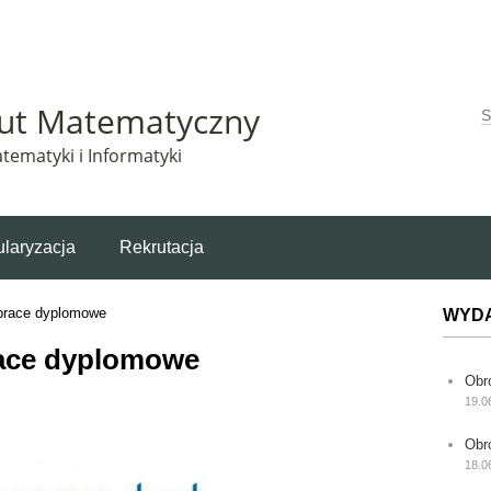
Matematyczny korzysta z plików cookie. Pozostając na tej stronie, wyrażasz zgodę na korzys
tut Matematyczny
W
tematyki i Informatyki
laryzacja
Rekrutacja
 prace dyplomowe
WYD
race dyplomowe
Obr
19.0
Obr
18.0