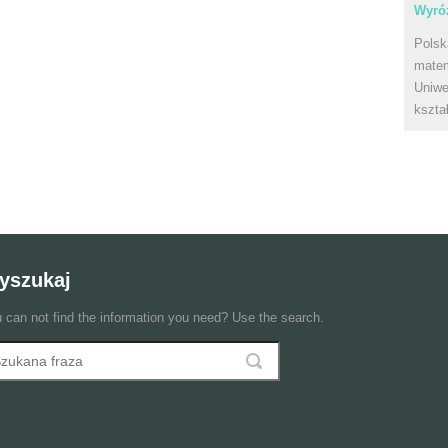
Wyróż
Polsk
matem
Uniwe
kszta
yszukaj
 can not find the information you need? Use the search.
szukaj
ormularz wyszukiwania