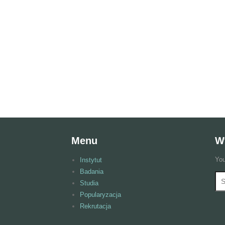
Menu
W
You
Instytut
Badania
Wy
F
Studia
Popularyzacja
Rekrutacja