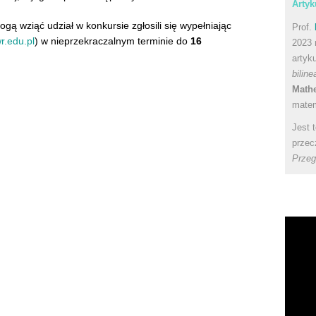
Artyk
gą wziąć udział w konkursie zgłosili się wypełniając
Prof.
r.edu.pl
) w nieprzekraczalnym terminie do
16
2023 
artyk
bilin
Math
matem
Jest 
przec
Przeg