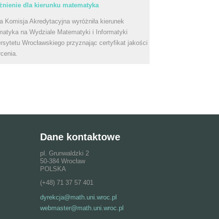
nienie dla kierunku matematyka
a Komisja Akredytacyjna wyróżniła kierunek
atyka na Wydziale Matematyki i Informatyki
rsytetu Wrocławskiego przyznając certyfikat jakości
łcenia.
Dane kontaktowe
pl. Grunwaldzki 2
50-384 Wrocław
POLSKA
(+48) 71 37 57 401
dyrekcja@math.uni.wroc.pl
webmaster@math.uni.wroc.pl