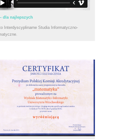
– dla najlepszych
to Interdyscyplinarne Studia Informatyczno-
matyczne.