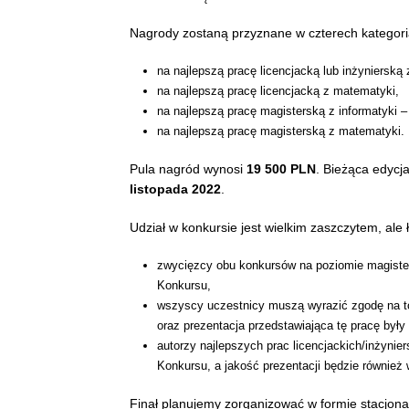
Nagrody zostaną przyznane w czterech kategori
na najlepszą pracę licencjacką lub inżynierską 
na najlepszą pracę licencjacką z matematyki,
na najlepszą pracę magisterską z informatyki 
na najlepszą pracę magisterską z matematyki.
Pula nagród wynosi
19 500 PLN
. Bieżąca edycj
listopada 2022
.
Udział w konkursie jest wielkim zaszczytem, ale
zwycięzcy obu konkursów na poziomie magiste
Konkursu,
wszyscy uczestnicy muszą wyrazić zgodę na to, 
oraz prezentacja przedstawiająca tę pracę były
autorzy najlepszych prac licencjackich/inżyni
Konkursu, a jakość prezentacji będzie również
Finał planujemy zorganizować w formie stacjonar