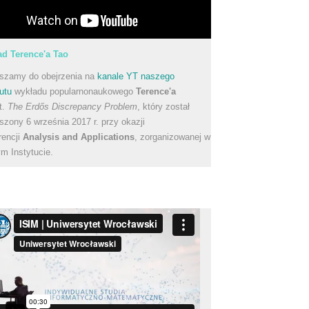
d Terence'a Tao
szamy do obejrzenia na
kanale YT naszego
utu
wykładu popularnonaukowego
Terence'a
t.
The Erdős Discrepancy Problem
, który został
szony 6 września 2017 r. przy okazji
rencji
Analysis and Applications
, zorganizowanej w
m Instytucie.