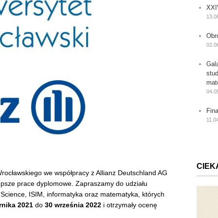
XXI
13.0
Obr
02.0
Gal
stu
mat
04.0
Fin
11.0
CIEK
Wrocławskiego we współpracy z Allianz Deutschland AG
lepsze prace dyplomowe. Zapraszamy do udziału
cience, ISIM, informatyka oraz matematyka, których
rnika 2021
do
30 września 2022
i otrzymały ocenę