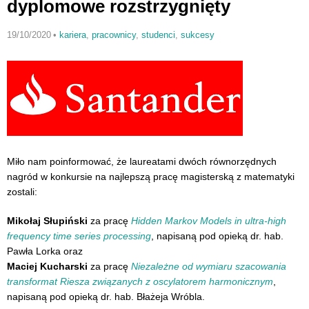
dyplomowe rozstrzygnięty
19/10/2020
•
kariera
,
pracownicy
,
studenci
,
sukcesy
Miło nam poinformować, że laureatami dwóch równorzędnych
nagród w konkursie na najlepszą pracę magisterską z matematyki
zostali:
Mikołaj Słupiński
za pracę
Hidden Markov Models in ultra-high
frequency time series processing
, napisaną pod opieką dr. hab.
Pawła Lorka oraz
Maciej Kucharski
za pracę
Niezależne od wymiaru szacowania
transformat Riesza związanych z oscylatorem harmonicznym
,
napisaną pod opieką dr. hab. Błażeja Wróbla.