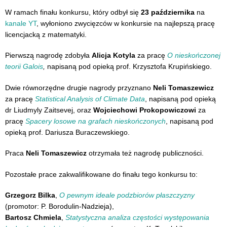
W ramach finału konkursu, który odbył się
23 października
na
kanale YT
, wyłoniono zwycięzców w konkursie na najlepszą pracę
licencjacką z matematyki.
Pierwszą nagrodę zdobyła
Alicja Kotyla
za pracę
O nieskończonej
teorii Galois
,
napisaną pod opieką prof. Krzysztofa Krupińskiego.
Dwie równorzędne drugie nagrody przyznano
Neli Tomaszewicz
za pracę
Statistical Analysis of Climate Data
, napisaną pod opieką
dr Liudmyly Zaitsevej, oraz
Wojciechowi Prokopowiczowi
za
pracę
Spacery losowe na grafach nieskończonych
, napisaną pod
opieką prof. Dariusza Buraczewskiego.
Praca
Neli Tomaszewicz
otrzymała też nagrodę publiczności.
Pozostałe prace zakwalifikowane do finału tego konkursu to:
Grzegorz Bilka
,
O pewnym ideale podzbiorów płaszczyzny
(promotor: P. Borodulin-Nadzieja),
Bartosz Chmiela
,
Statystyczna analiza częstości występowania