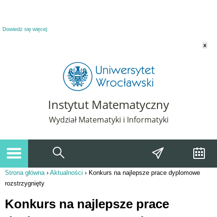
Powiadomienie o plikach cookie. Strona Instytut Matematyczny korzysta z plików
cookie. Pozostając na tej stronie, wyrażasz zgodę na korzystanie z plików cookie.
Dowiedz się więcej
x
Instytut Matematyczny
Wydział Matematyki i Informatyki
Strona główna
›
Aktualności
›
Konkurs na najlepsze prace dyplomowe
Jesteś tutaj
rozstrzygnięty
Konkurs na najlepsze prace