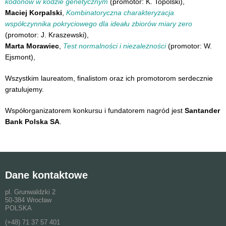
kodonów w kodzie genetycznym
(promotor: K. Topolski),
Maciej Korpalski
,
Kombinatoryczna charakteryzacja
współczynnika pokryciowego dla ideału zbiorów miary zero
(promotor: J. Kraszewski),
Marta Morawiec
,
Test normalności i niezależności
(promotor: W.
Ejsmont),
Wszystkim laureatom, finalistom oraz ich promotorom serdecznie
gratulujemy.
Współorganizatorem konkursu i fundatorem nagród jest
Santander
Bank Polska SA
.
Dane kontaktowe
pl. Grunwaldzki 2
50-384 Wrocław
POLSKA
(+48) 71 37 57 401