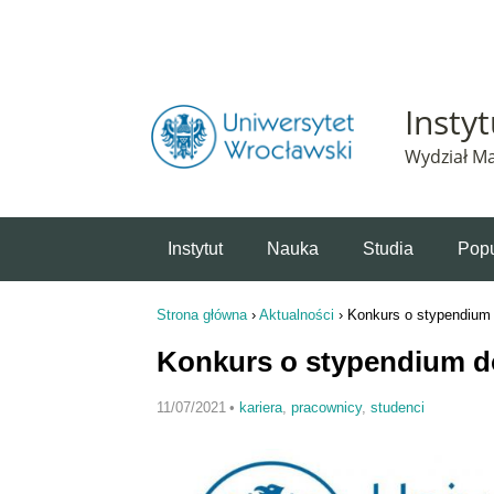
Powiadomienie o plikach cookie. Strona Instytut 
Insty
Wydział Ma
Instytut
Nauka
Studia
Popu
Strona główna
›
Aktualności
›
Konkurs o stypendium 
Jesteś tutaj
Konkurs o stypendium d
11/07/2021
•
kariera
,
pracownicy
,
studenci