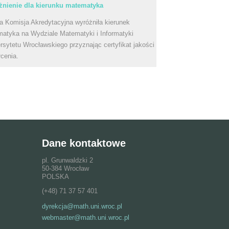
nienie dla kierunku matematyka
a Komisja Akredytacyjna wyróżniła kierunek
atyka na Wydziale Matematyki i Informatyki
rsytetu Wrocławskiego przyznając certyfikat jakości
łcenia.
Dane kontaktowe
pl. Grunwaldzki 2
50-384 Wrocław
POLSKA
(+48) 71 37 57 401
dyrekcja@math.uni.wroc.pl
webmaster@math.uni.wroc.pl