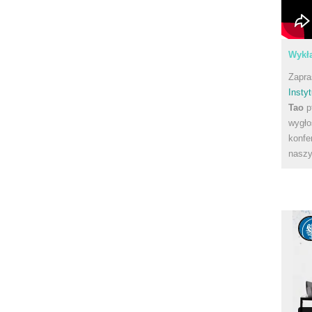
Wykła
Zapra
Instyt
Tao
p
wygło
konfe
naszy