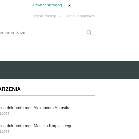
tanie z plików cookie.
Dowiedz się więcej
x
Szybki dostęp
•
Dane kontaktowe
yszukaj
Formularz wyszukiwania
ARZENIA
ona doktoratu mgr. Aleksandra Antasika
6.2026
ona doktoratu mgr. Macieja Korpalskiego
6.2026