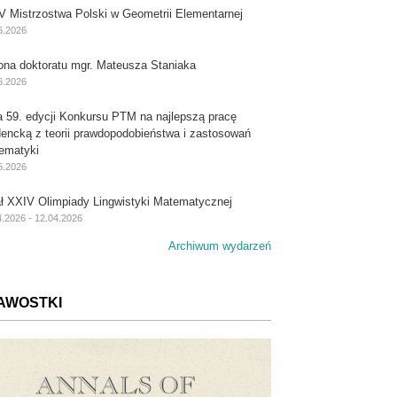
V Mistrzostwa Polski w Geometrii Elementarnej
6.2026
ona doktoratu mgr. Mateusza Staniaka
6.2026
a 59. edycji Konkursu PTM na najlepszą pracę
dencką z teorii prawdopodobieństwa i zastosowań
ematyki
5.2026
ał XXIV Olimpiady Lingwistyki Matematycznej
4.2026 - 12.04.2026
Archiwum wydarzeń
AWOSTKI