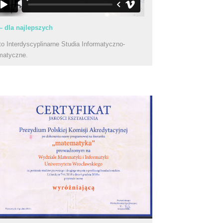
– dla najlepszych
to Interdyscyplinarne Studia Informatyczno-
matyczne.