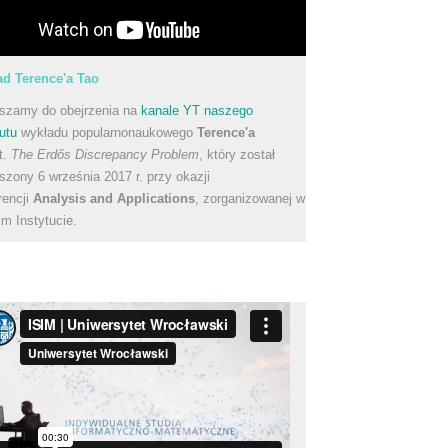
d Terence'a Tao
szamy do obejrzenia na
kanale YT naszego
utu
wykładu popularnonaukowego
Terence'a
t.
The Erdős Discrepancy Problem
, który został
szony 6 września 2017 r. przy okazji
rencji
Analysis and Applications
, zorganizowanej w
m Instytucie.