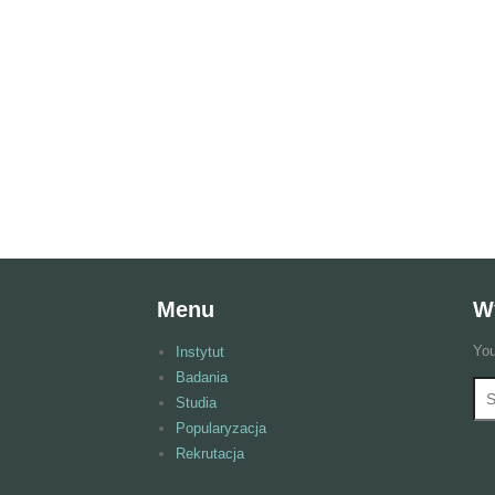
Menu
W
You
Instytut
Badania
Wy
F
Studia
Popularyzacja
Rekrutacja