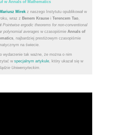
uł w Annals of Mathematics
Mariusz Mirek
z naszego Instytutu opublikował w
roku, wraz z
Benem Krause
i
Terencem Tao
,
uł
Pointwise ergodic theorems for non-conventional
ear polynomial averages
w czasopiśmie
Annals of
ematics
, najbardziej prestiżowym czasopiśmie
atycznym na świecie.
to wydarzenie tak ważne, że można o nim
zytać w
specjalnym artykule
, który ukazał się w
lądzie Uniwersyteckim
.