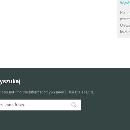
Wyróż
Polsk
matem
Uniwe
kszta
yszukaj
 can not find the information you need? Use the search.
szukaj
ormularz wyszukiwania