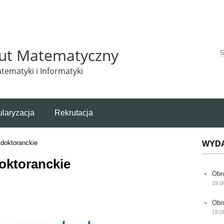
Matematyczny korzysta z plików cookie. Pozostając na tej stronie, wyrażasz zgodę na korzys
tut Matematyczny
W
tematyki i Informatyki
laryzacja
Rekrutacja
doktoranckie
WYD
oktoranckie
Obr
19.0
Obr
18.0