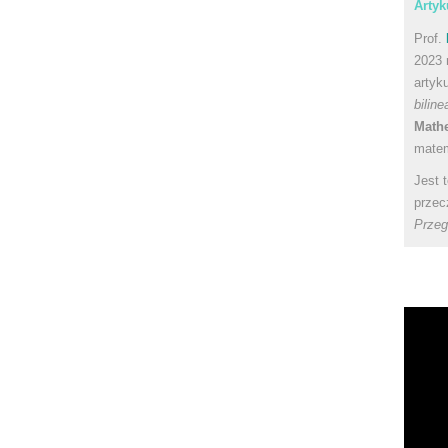
Artyk
Prof.
2023 
artyk
bilin
Math
matem
Jest 
przec
Przeg