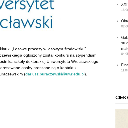
XXI
13.0
Obr
02.0
Gal
stu
mat
Nauki „Losowe procesy w losowym środowisku”
04.0
aczewskiego
ogłoszony został konkurs na stypendium
estnika szkoły doktorskiej Uniwersytetu Wrocławskiego.
Fin
teresowane osoby proszone są o kontakt z
11.0
Buraczewskim (
dariusz.buraczewski@uwr.edu.pl
).
CIEK