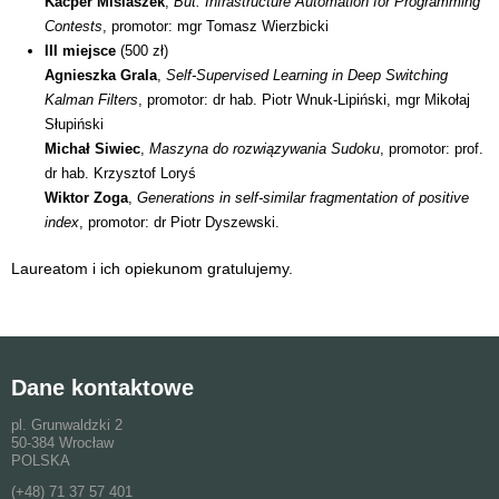
Kacper Misiaszek
,
But: Infrastructure Automation for Programming
Contests
, promotor: mgr Tomasz Wierzbicki
III miejsce
(500 zł)
Agnieszka Grala
,
Self-Supervised Learning in Deep Switching
Kalman Filters
, promotor: dr hab. Piotr Wnuk-Lipiński, mgr Mikołaj
Słupiński
Michał Siwiec
,
Maszyna do rozwiązywania Sudoku
, promotor: prof.
dr hab. Krzysztof Loryś
Wiktor Zoga
,
Generations in self-similar fragmentation of positive
index
, promotor: dr Piotr Dyszewski.
Laureatom i ich opiekunom gratulujemy.
Dane kontaktowe
pl. Grunwaldzki 2
50-384 Wrocław
POLSKA
(+48) 71 37 57 401