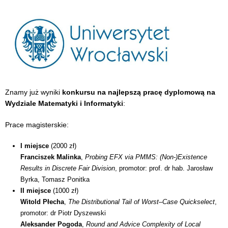
Znamy już wyniki
konkursu na
najlepszą pracę dyplomową na
Wydziale Matematyki i Informatyki
:
Prace magisterskie:
I miejsce
(2000 zł)
Franciszek Malinka
,
Probing EFX via PMMS: (Non-)Existence
Results in Discrete Fair Division
, promotor: prof. dr hab. Jarosław
Byrka, Tomasz Ponitka
II miejsce
(1000 zł)
Witold Płecha
,
The Distributional Tail of Worst–Case Quickselect
,
promotor: dr Piotr Dyszewski
Aleksander Pogoda
,
Round and Advice Complexity of Local