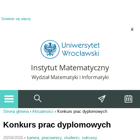
Powiadomienie o plikach cookie. Strona Instytut Matematyczny korzysta z plików
cookie. Pozostając na tej stronie, wyrażasz zgodę na korzystanie z plików cookie.
Dowiedz się więcej
x
Instytut Matematyczny
Wydział Matematyki i Informatyki
Strona główna
›
Aktualności
›
Konkurs prac dyplomowych
Jesteś tutaj
Konkurs prac dyplomowych
20/04/2026
•
kariera
,
pracownicy
,
studenci
,
sukcesy