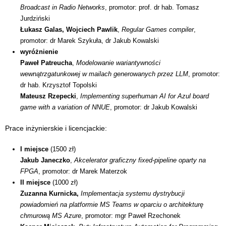
Broadcast in Radio Networks
, promotor: prof. dr hab. Tomasz
Jurdziński
Łukasz Galas, Wojciech Pawlik
,
Regular Games compiler
,
promotor: dr Marek Szykuła, dr Jakub Kowalski
wyróżnienie
Paweł Patreucha
,
Modelowanie wariantywności
wewnątrzgatunkowej w mailach generowanych przez LLM
, promotor:
dr hab. Krzysztof Topolski
Mateusz Rzepecki
,
Implementing superhuman AI for Azul board
game with a variation of NNUE
, promotor: dr Jakub Kowalski
Prace inżynierskie i licencjackie:
I miejsce
(1500 zł)
Jakub Janeczko
,
Akcelerator graficzny fixed-pipeline oparty na
FPGA
, promotor: dr Marek Materzok
II miejsce
(1000 zł)
Zuzanna Kurnicka,
Implementacja systemu dystrybucji
powiadomień na platformie MS Teams w oparciu o architekturę
chmurową MS Azure
, promotor: mgr Paweł Rzechonek