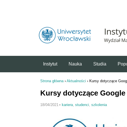
Powiadomienie o plikach cookie. Strona Instytut 
Insty
Wydział Ma
Instytut
Nauka
Studia
Popu
Strona główna
›
Aktualności
›
Kursy dotyczące Goog
Jesteś tutaj
Kursy dotyczące Google
18/04/2021
•
kariera
,
studenci
,
szkolenia