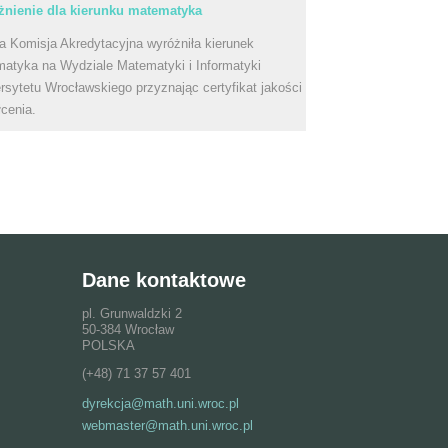
nienie dla kierunku matematyka
a Komisja Akredytacyjna wyróżniła kierunek
atyka na Wydziale Matematyki i Informatyki
rsytetu Wrocławskiego przyznając certyfikat jakości
łcenia.
Dane kontaktowe
pl. Grunwaldzki 2
50-384 Wrocław
POLSKA
(+48) 71 37 57 401
dyrekcja@math.uni.wroc.pl
webmaster@math.uni.wroc.pl