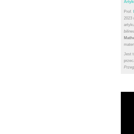
Artyk
Prof.
2023 
artyk
bilin
Math
matem
Jest 
przec
Przeg