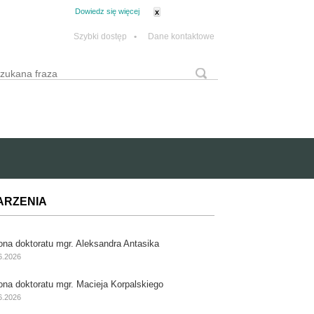
tanie z plików cookie.
Dowiedz się więcej
x
Szybki dostęp
•
Dane kontaktowe
yszukaj
Formularz wyszukiwania
ARZENIA
ona doktoratu mgr. Aleksandra Antasika
6.2026
ona doktoratu mgr. Macieja Korpalskiego
6.2026