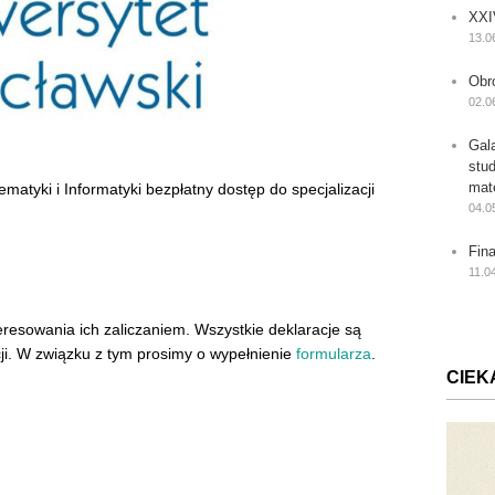
XXI
13.0
Obr
02.0
Gal
stu
mat
yki i Informatyki bezpłatny dostęp do specjalizacji
04.0
Fin
11.0
resowania ich zaliczaniem. Wszystkie deklaracje są
i. W związku z tym prosimy o wypełnienie
formularza
.
CIEK