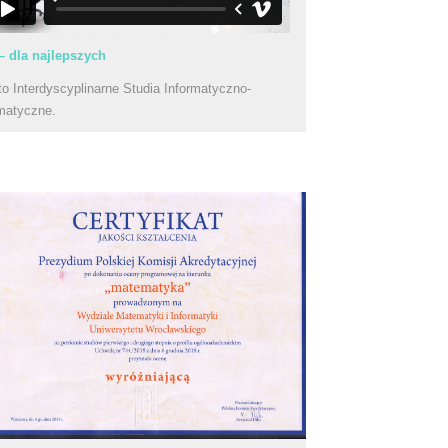
– dla najlepszych
to Interdyscyplinarne Studia Informatyczno-
matyczne.