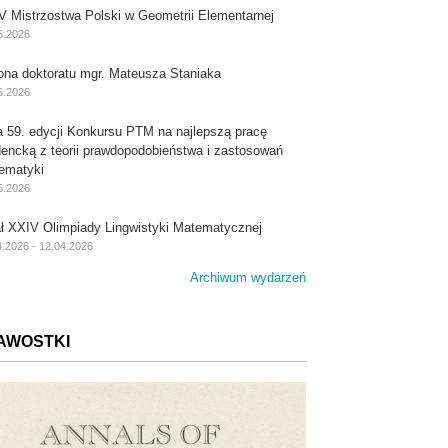
V Mistrzostwa Polski w Geometrii Elementarnej
6.2026
ona doktoratu mgr. Mateusza Staniaka
6.2026
a 59. edycji Konkursu PTM na najlepszą pracę
dencką z teorii prawdopodobieństwa i zastosowań
ematyki
5.2026
ał XXIV Olimpiady Lingwistyki Matematycznej
4.2026 - 12.04.2026
Archiwum wydarzeń
AWOSTKI