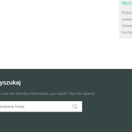
Wyróż
Polsk
matem
Uniwe
kszta
yszukaj
 can not find the information you need? Use the search.
szukaj
ormularz wyszukiwania