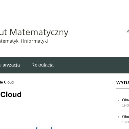
Matematyczny korzysta z plików cookie. Pozostając na tej stronie, wyrażasz zgodę na korzys
tut Matematyczny
W
tematyki i Informatyki
laryzacja
Rekrutacja
le Cloud
WYD
 Cloud
Obr
19.0
Obr
18.0