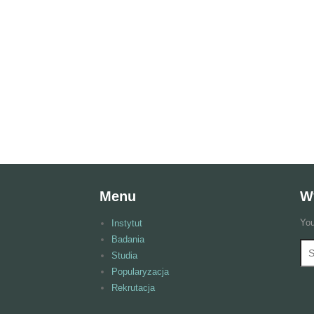
Menu
W
You
Instytut
Badania
Wy
F
Studia
Popularyzacja
Rekrutacja