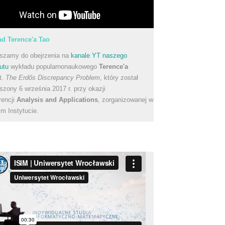
d Terence'a Tao
szamy do obejrzenia na
kanale YT naszego
utu
wykładu popularnonaukowego
Terence'a
t.
The Erdős Discrepancy Problem
, który został
szony 6 września 2017 r. przy okazji
rencji
Analysis and Applications
, zorganizowanej w
m Instytucie.