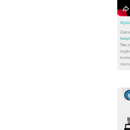
Wykła
Zapra
Instyt
Tao
p
wygło
konfe
naszy