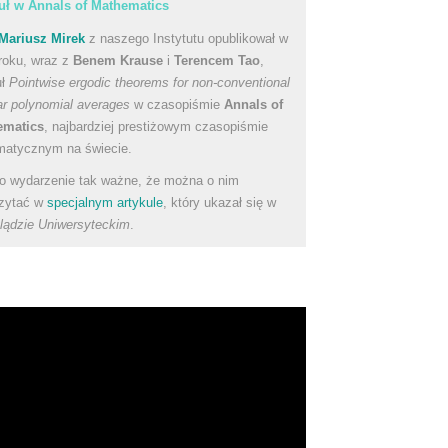
uł w Annals of Mathematics
Mariusz Mirek
z naszego Instytutu opublikował w
roku, wraz z
Benem Krause
i
Terencem Tao
,
uł
Pointwise ergodic theorems for non-conventional
ear polynomial averages
w czasopiśmie
Annals of
ematics
, najbardziej prestiżowym czasopiśmie
atycznym na świecie.
to wydarzenie tak ważne, że można o nim
zytać w
specjalnym artykule
, który ukazał się w
lądzie Uniwersyteckim
.