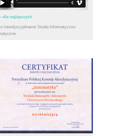
– dla najlepszych
to Interdyscyplinarne Studia Informatyczno-
matyczne.