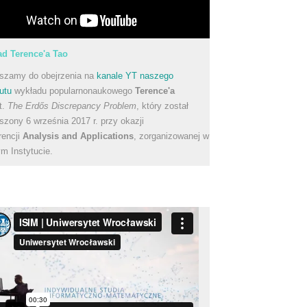
d Terence'a Tao
szamy do obejrzenia na
kanale YT naszego
utu
wykładu popularnonaukowego
Terence'a
t.
The Erdős Discrepancy Problem
, który został
szony 6 września 2017 r. przy okazji
rencji
Analysis and Applications
, zorganizowanej w
m Instytucie.