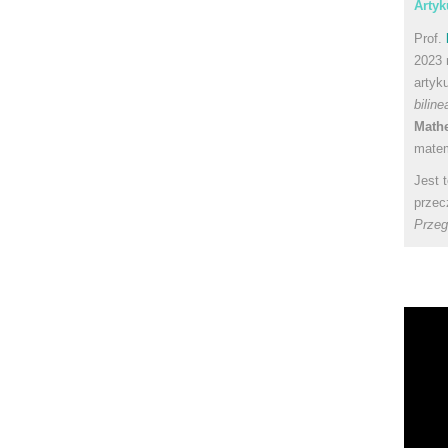
Artyk
Prof.
2023 
artyk
bilin
Math
matem
Jest 
przec
Przeg