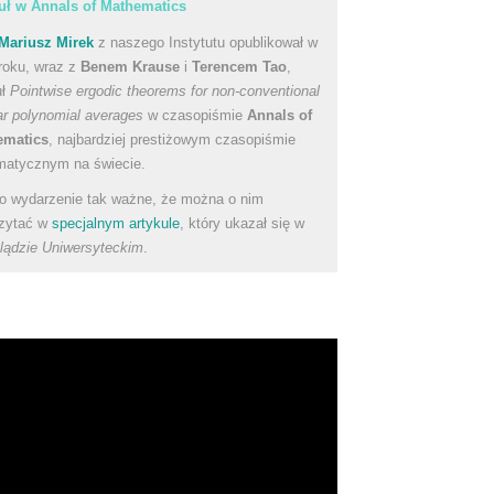
uł w Annals of Mathematics
Mariusz Mirek
z naszego Instytutu opublikował w
roku, wraz z
Benem Krause
i
Terencem Tao
,
uł
Pointwise ergodic theorems for non-conventional
ear polynomial averages
w czasopiśmie
Annals of
ematics
, najbardziej prestiżowym czasopiśmie
atycznym na świecie.
to wydarzenie tak ważne, że można o nim
zytać w
specjalnym artykule
, który ukazał się w
lądzie Uniwersyteckim
.