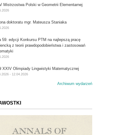
V Mistrzostwa Polski w Geometrii Elementarnej
6.2026
ona doktoratu mgr. Mateusza Staniaka
6.2026
a 59. edycji Konkursu PTM na najlepszą pracę
dencką z teorii prawdopodobieństwa i zastosowań
ematyki
5.2026
ał XXIV Olimpiady Lingwistyki Matematycznej
4.2026 - 12.04.2026
Archiwum wydarzeń
AWOSTKI