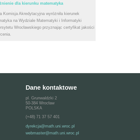
nienie dla kierunku matematyka
a Komisja Akredytacyjna wyróżniła kierunek
atyka na Wydziale Matematyki i Informatyki
rsytetu Wrocławskiego przyznając certyfikat jakości
łcenia.
Dane kontaktowe
pl. Grunwaldzki 2
50-384 Wrocław
POLSKA
(+48) 71 37 57 401
dyrekcja@math.uni.wroc.pl
webmaster@math.uni.wroc.pl