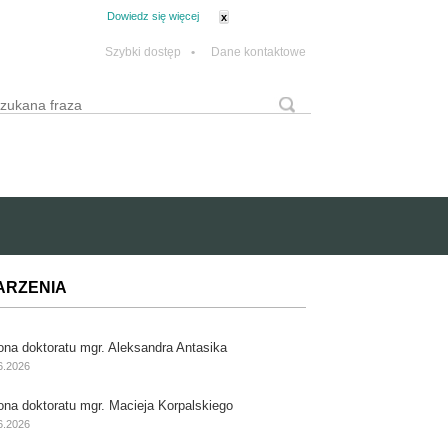
tanie z plików cookie.
Dowiedz się więcej
x
Szybki dostęp
•
Dane kontaktowe
yszukaj
Formularz wyszukiwania
ARZENIA
ona doktoratu mgr. Aleksandra Antasika
6.2026
ona doktoratu mgr. Macieja Korpalskiego
6.2026