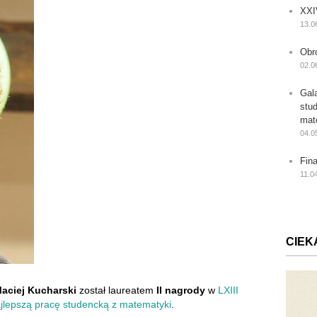
XXI
13.0
Obr
02.0
Gal
stu
mat
04.0
Fin
11.0
CIEK
aciej Kucharski
został laureatem
II nagrody
w
LXIII
ajlepszą pracę studencką z matematyki
.