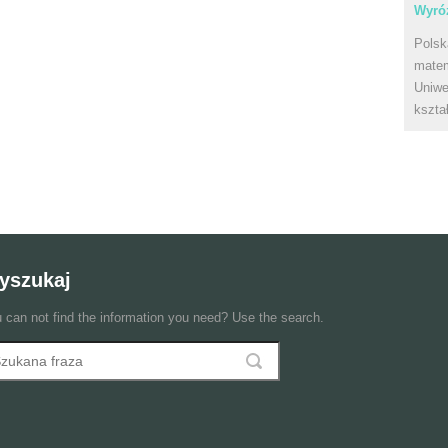
Wyróż
Polsk
matem
Uniwe
kszta
yszukaj
 can not find the information you need? Use the search.
szukaj
ormularz wyszukiwania