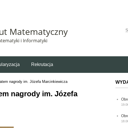
Matematyczny korzysta z plików cookie. Pozostając na tej stronie, wyrażasz zgodę na korzys
tut Matematyczny
W
tematyki i Informatyki
laryzacja
Rekrutacja
eatem nagrody im. Józefa Marcinkiewicza
WYD
tem nagrody im. Józefa
Obr
19.0
Obr
18.0