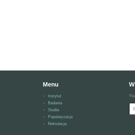
Menu
W
You
Instytut
Badania
Wy
F
Studia
Popularyzacja
Rekrutacja