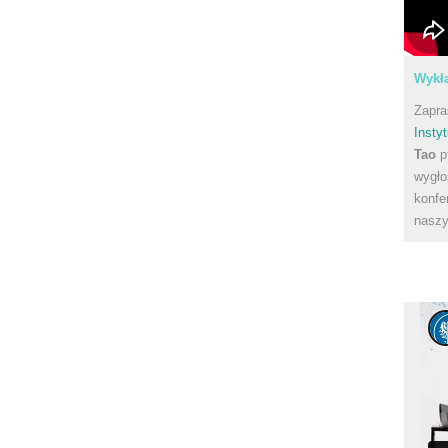
Wykła
Zapra
Instyt
Tao
p
wygło
konfe
naszy