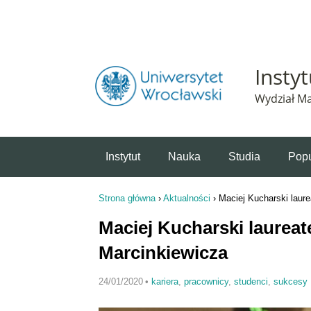
Powiadomienie o plikach cookie. Strona Instytut 
Insty
Wydział Ma
Instytut
Nauka
Studia
Popu
Strona główna
›
Aktualności
›
Maciej Kucharski laur
Jesteś tutaj
Maciej Kucharski laurea
Marcinkiewicza
24/01/2020
•
kariera
,
pracownicy
,
studenci
,
sukcesy