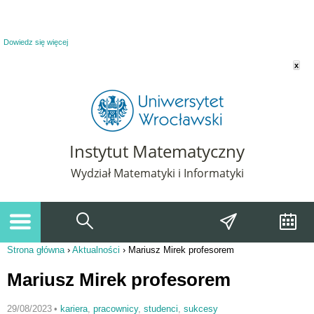
Powiadomienie o plikach cookie. Strona Instytut Matematyczny korzysta z plików
cookie. Pozostając na tej stronie, wyrażasz zgodę na korzystanie z plików cookie.
Dowiedz się więcej
x
Instytut Matematyczny
Wydział Matematyki i Informatyki
Strona główna
›
Aktualności
›
Mariusz Mirek profesorem
Jesteś tutaj
Mariusz Mirek profesorem
29/08/2023
•
kariera
,
pracownicy
,
studenci
,
sukcesy