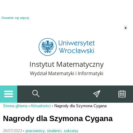
Powiadomienie o plikach cookie. Strona Instytut Matematyczny korzysta z plików
cookie. Pozostając na tej stronie, wyrażasz zgodę na korzystanie z plików cookie.
Dowiedz się więcej
x
Instytut Matematyczny
Wydział Matematyki i Informatyki
Strona główna
›
Aktualności
›
Nagrody dla Szymona Cygana
Jesteś tutaj
Nagrody dla Szymona Cygana
26/07/2023
•
pracownicy
,
studenci
,
sukcesy