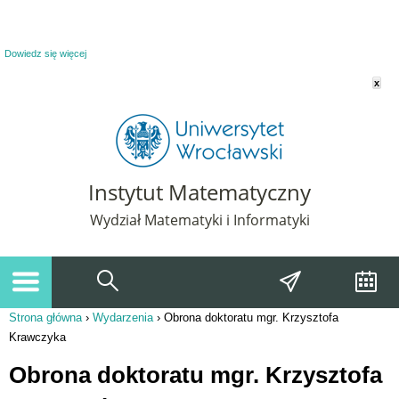
Powiadomienie o plikach cookie. Strona Instytut Matematyczny korzysta z plików
cookie. Pozostając na tej stronie, wyrażasz zgodę na korzystanie z plików cookie.
Dowiedz się więcej
x
Instytut Matematyczny
Wydział Matematyki i Informatyki
Strona główna
›
Wydarzenia
›
Obrona doktoratu mgr. Krzysztofa
Jesteś tutaj
Krawczyka
Obrona doktoratu mgr. Krzysztofa