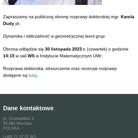
Zapraszamy na publiczną obronę rozprawy doktorskiej mgr.
Karola
Dudy
pt.
Dynamika i obliczalność w geometrycznej teorii grup
.
Obrona odbędzie się
30 listopada 2023 r.
(czwartek) o godzinie
14:15
w sali
WS
w Instytucie Matematycznym UWr.
Rozprawa doktorska, streszczenie oraz recenzje rozprawy
dostępne są
tutaj
.
Dane kontaktowe
pl. Grunwaldzki 2
50-384 Wrocław
POLSKA
(+48) 71 37 57 401