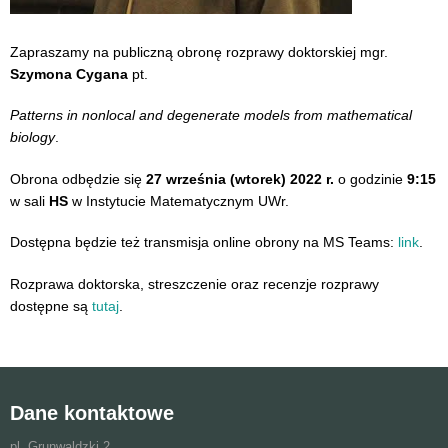
Zapraszamy na publiczną obronę rozprawy doktorskiej mgr.
Szymona Cygana
pt.
Patterns in nonlocal and degenerate models from mathematical
biology
.
Obrona odbędzie się
27 września
(wtorek)
2022 r.
o godzinie
9:15
w sali
HS
w Instytucie Matematycznym UWr.
Dostępna będzie też transmisja online obrony na MS Teams:
link
.
Rozprawa doktorska, streszczenie oraz recenzje rozprawy
dostępne są
tutaj
.
Dane kontaktowe
pl. Grunwaldzki 2