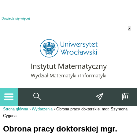
Powiadomienie o plikach cookie. Strona Instytut Matematyczny korzysta z plików
cookie. Pozostając na tej stronie, wyrażasz zgodę na korzystanie z plików cookie.
Dowiedz się więcej
x
Instytut Matematyczny
Wydział Matematyki i Informatyki
Strona główna
›
Wydarzenia
›
Obrona pracy doktorskiej mgr. Szymona
Jesteś tutaj
Cygana
Obrona pracy doktorskiej mgr.