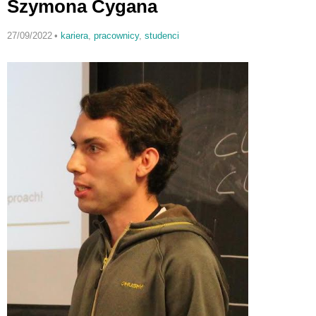
Szymona Cygana
27/09/2022
•
kariera
,
pracownicy
,
studenci