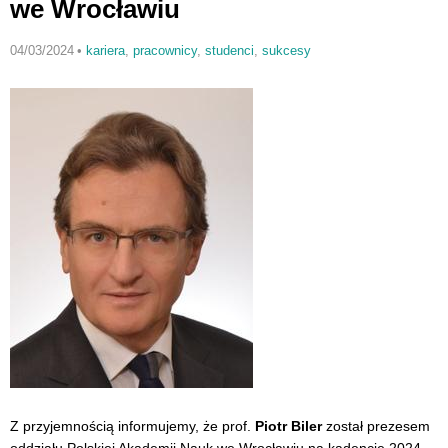
we Wrocławiu
04/03/2024
•
kariera
,
pracownicy
,
studenci
,
sukcesy
Z przyjemnością informujemy, że prof.
Piotr Biler
został prezesem
oddziału Polskiej Akademii Nauk we Wrocławiu na kadencję 2024-