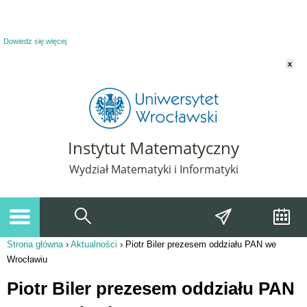
Powiadomienie o plikach cookie. Strona Instytut Matematyczny korzysta z plików
cookie. Pozostając na tej stronie, wyrażasz zgodę na korzystanie z plików cookie.
Dowiedz się więcej
x
Instytut Matematyczny
Wydział Matematyki i Informatyki
Strona główna
›
Aktualności
›
Piotr Biler prezesem oddziału PAN we
Jesteś tutaj
Wrocławiu
Piotr Biler prezesem oddziału PAN