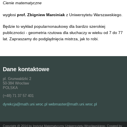
Cienie matematyczne
wygłosi
prof. Zbigniew Marciniak
z Uniwersytetu Warszawskiego.
Będzie to wykład popularnonaukowy dla bardzo szerokiej
publiczności - geometria rzutowa dla słuchaczy w wieku od 7 do 77
lat. Zapraszamy do podglądnięcia mistrza, jak to robi.
Dane kontaktowe
pl. Grunwaldzki 2
50-384 Wrocław
POLSKA
(+48) 71 37 57 401
dyrekcja@math.uni.wroc.pl webmaster@math.uni.wroc.pl
Copyright @ 2014 by Instytut Matematyczny Uniwersytetu Wrocławskiego. Created by