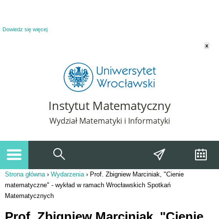
Powiadomienie o plikach cookie. Strona Instytut Matematyczny korzysta z plików
cookie. Pozostając na tej stronie, wyrażasz zgodę na korzystanie z plików cookie.
Dowiedz się więcej
x
Instytut Matematyczny
Wydział Matematyki i Informatyki
Strona główna
›
Wydarzenia
›
Prof. Zbigniew Marciniak, "Cienie
Jesteś tutaj
matematyczne" - wykład w ramach Wrocławskich Spotkań
Matematycznych
Prof. Zbigniew Marciniak, "Cienie