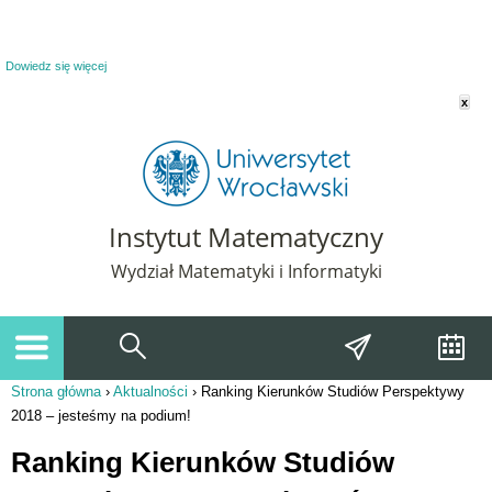
Powiadomienie o plikach cookie. Strona Instytut Matematyczny korzysta z plików
cookie. Pozostając na tej stronie, wyrażasz zgodę na korzystanie z plików cookie.
Dowiedz się więcej
x
Instytut Matematyczny
Wydział Matematyki i Informatyki
Strona główna
›
Aktualności
›
Ranking Kierunków Studiów Perspektywy
Jesteś tutaj
2018 – jesteśmy na podium!
Ranking Kierunków Studiów