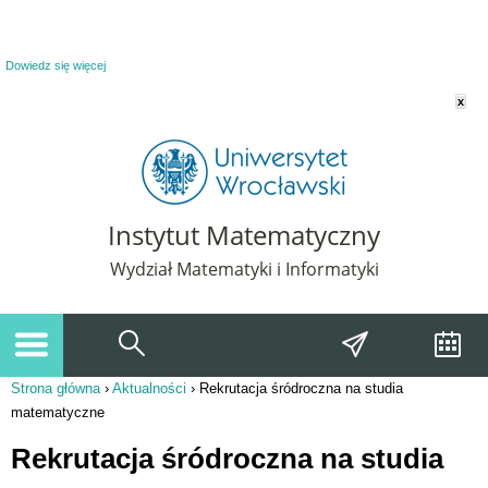
Powiadomienie o plikach cookie. Strona Instytut Matematyczny korzysta z plików
cookie. Pozostając na tej stronie, wyrażasz zgodę na korzystanie z plików cookie.
Dowiedz się więcej
x
Instytut Matematyczny
Wydział Matematyki i Informatyki
Strona główna
›
Aktualności
›
Rekrutacja śródroczna na studia
Jesteś tutaj
matematyczne
Rekrutacja śródroczna na studia