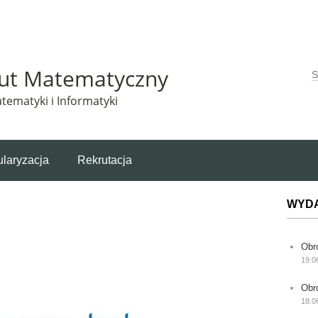
Matematyczny korzysta z plików cookie. Pozostając na tej stronie, wyrażasz zgodę na korzys
tut Matematyczny
W
tematyki i Informatyki
laryzacja
Rekrutacja
WYD
Obr
19.0
Obr
18.0