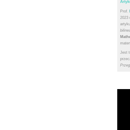
Artyk
Prof.
2023 
artyk
bilin
Math
matem
Jest 
przec
Przeg