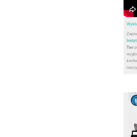
Wykła
Zapra
Instyt
Tao
p
wygło
konfe
naszy