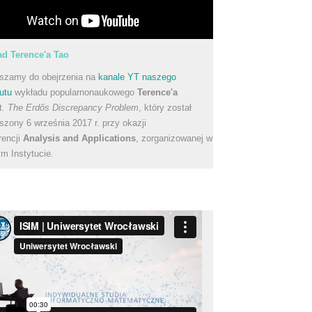
d Terence'a Tao
szamy do obejrzenia na
kanale YT naszego
utu
wykładu popularnonaukowego
Terence'a
t.
The Erdős Discrepancy Problem
, który został
szony 6 września 2017 r. przy okazji
rencji
Analysis and Applications
, zorganizowanej w
m Instytucie.