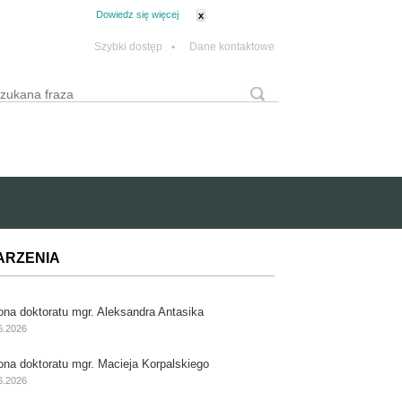
tanie z plików cookie.
Dowiedz się więcej
x
Szybki dostęp
•
Dane kontaktowe
yszukaj
Formularz wyszukiwania
ARZENIA
ona doktoratu mgr. Aleksandra Antasika
6.2026
ona doktoratu mgr. Macieja Korpalskiego
6.2026