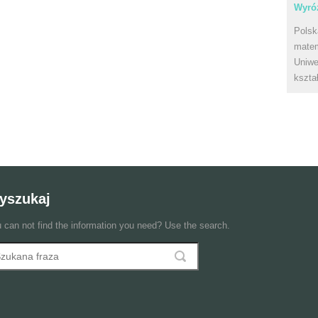
Wyróż
Polsk
matem
Uniwe
kszta
yszukaj
 can not find the information you need? Use the search.
szukaj
ormularz wyszukiwania