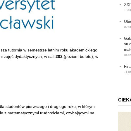
XXI
13.0
Obr
02.0
Gal
stu
mat
sza tutornia w semestrze letnim roku akademickiego
04.0
i zajęć dydaktycznych, w sali
202
(poziom bufetu), w
Fin
11.0
CIEK
la studentów pierwszego i drugiego roku, w którym
ie z matematycznymi trudnościami, czyhającymi na