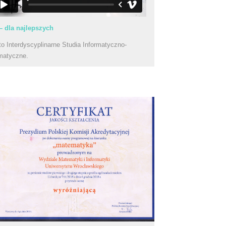
– dla najlepszych
to Interdyscyplinarne Studia Informatyczno-
matyczne.