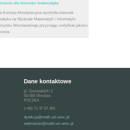
nienie dla kierunku matematyka
a Komisja Akredytacyjna wyróżniła kierunek
atyka na Wydziale Matematyki i Informatyki
rsytetu Wrocławskiego przyznając certyfikat jakości
łcenia.
Dane kontaktowe
pl. Grunwaldzki 2
50-384 Wrocław
POLSKA
(+48) 71 37 57 401
dyrekcja@math.uni.wroc.pl
webmaster@math.uni.wroc.pl