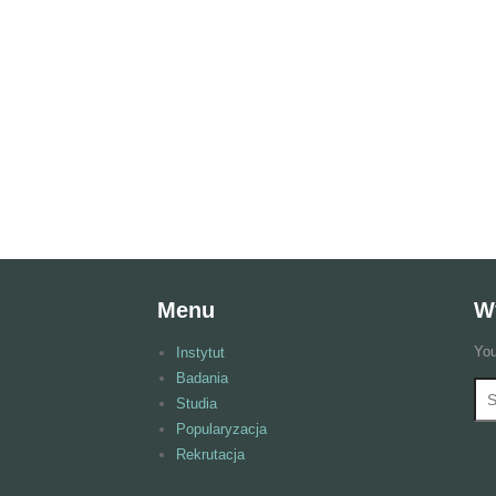
Menu
W
You
Instytut
Badania
Wy
F
Studia
Popularyzacja
Rekrutacja