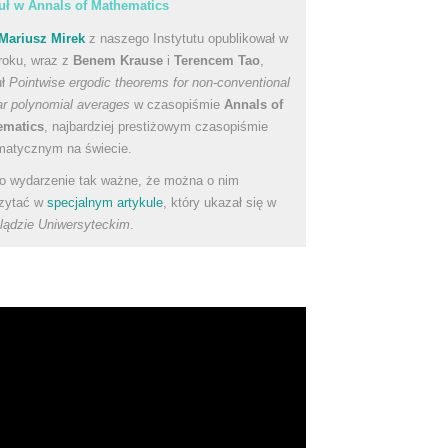
uł w Annals of Mathematics
Mariusz Mirek
z naszego Instytutu opublikował w
roku, wraz z
Benem Krause
i
Terencem Tao
,
uł
Pointwise ergodic theorems for non-conventional
ear polynomial averages
w czasopiśmie
Annals of
ematics
, najbardziej prestiżowym czasopiśmie
atycznym na świecie.
to wydarzenie tak ważne, że można o nim
zytać w
specjalnym artykule
, który ukazał się w
lądzie Uniwersyteckim
.