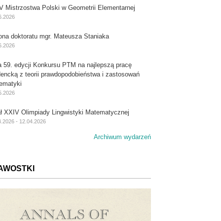
V Mistrzostwa Polski w Geometrii Elementarnej
6.2026
ona doktoratu mgr. Mateusza Staniaka
6.2026
a 59. edycji Konkursu PTM na najlepszą pracę
dencką z teorii prawdopodobieństwa i zastosowań
ematyki
5.2026
ał XXIV Olimpiady Lingwistyki Matematycznej
4.2026 - 12.04.2026
Archiwum wydarzeń
AWOSTKI