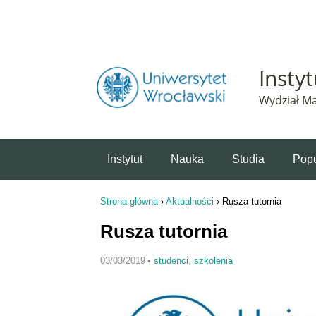
Powiadomienie o plikach cookie. Strona Instytut 
Insty
Wydział Ma
Instytut
Nauka
Studia
Popu
Strona główna
›
Aktualności
›
Rusza tutornia
Jesteś tutaj
Rusza tutornia
03/03/2019
•
studenci
,
szkolenia