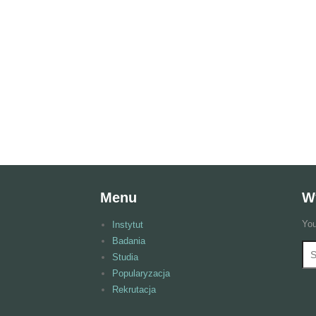
Menu
W
You
Instytut
Badania
Wy
F
Studia
Popularyzacja
Rekrutacja