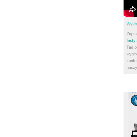
Wykła
Zapra
Instyt
Tao
p
wygło
konfe
naszy