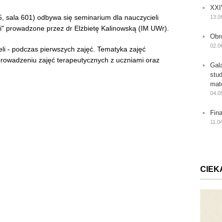
XXI
, sala 601) odbywa się seminarium dla nauczycieli
13.0
i" prowadzone przez dr Elżbietę Kalinowską (IM UWr).
Obr
02.0
li - podczas pierwszych zajęć. Tematyka zajęć
prowadzeniu zajęć terapeutycznych z uczniami oraz
Gal
stu
mat
04.0
Fin
11.0
CIEK