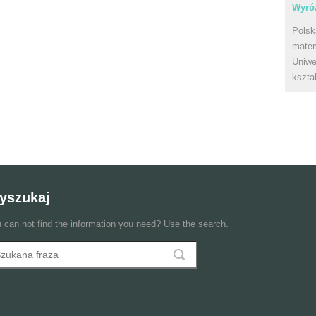
Wyróż
Polsk
matem
Uniwe
kszta
yszukaj
 can not find the information you need? Use the search.
szukaj
ormularz wyszukiwania