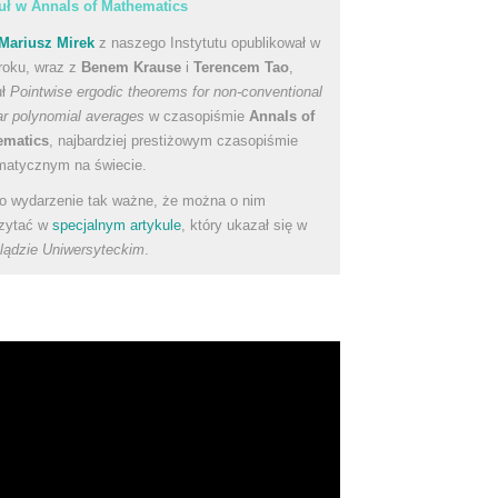
uł w Annals of Mathematics
Mariusz Mirek
z naszego Instytutu opublikował w
roku, wraz z
Benem Krause
i
Terencem Tao
,
uł
Pointwise ergodic theorems for non-conventional
ear polynomial averages
w czasopiśmie
Annals of
ematics
, najbardziej prestiżowym czasopiśmie
atycznym na świecie.
to wydarzenie tak ważne, że można o nim
zytać w
specjalnym artykule
, który ukazał się w
lądzie Uniwersyteckim
.