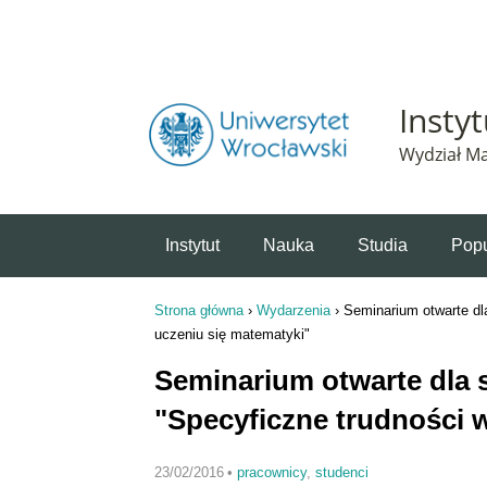
Powiadomienie o plikach cookie. Strona Instytut 
Insty
Wydział Ma
Instytut
Nauka
Studia
Popu
Strona główna
›
Wydarzenia
›
Seminarium otwarte dla
Jesteś tutaj
uczeniu się matematyki"
Seminarium otwarte dla s
"Specyficzne trudności 
23/02/2016
•
pracownicy
,
studenci