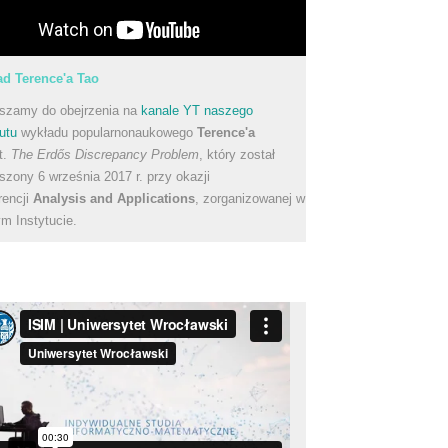
d Terence'a Tao
szamy do obejrzenia na
kanale YT naszego
utu
wykładu popularnonaukowego
Terence'a
t.
The Erdős Discrepancy Problem
, który został
szony 6 września 2017 r. przy okazji
rencji
Analysis and Applications
, zorganizowanej w
m Instytucie.