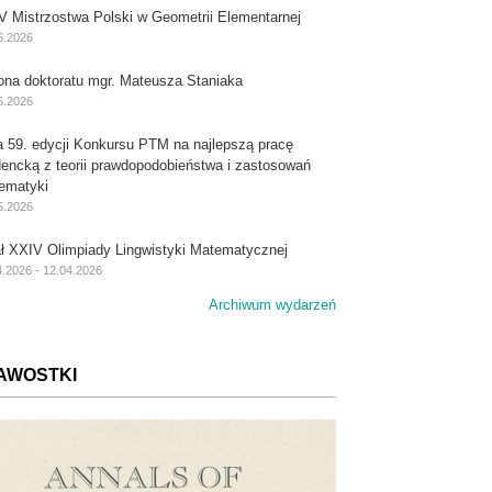
V Mistrzostwa Polski w Geometrii Elementarnej
6.2026
ona doktoratu mgr. Mateusza Staniaka
6.2026
a 59. edycji Konkursu PTM na najlepszą pracę
dencką z teorii prawdopodobieństwa i zastosowań
ematyki
5.2026
ał XXIV Olimpiady Lingwistyki Matematycznej
4.2026 - 12.04.2026
Archiwum wydarzeń
AWOSTKI