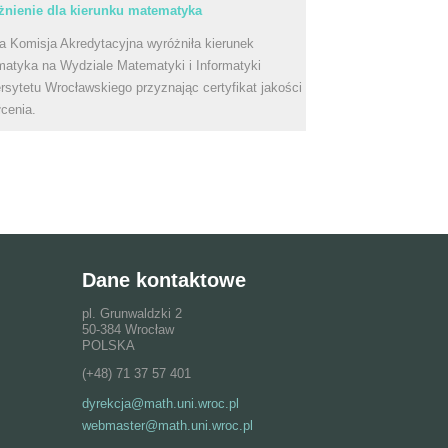
nienie dla kierunku matematyka
a Komisja Akredytacyjna wyróżniła kierunek
atyka na Wydziale Matematyki i Informatyki
rsytetu Wrocławskiego przyznając certyfikat jakości
łcenia.
Dane kontaktowe
pl. Grunwaldzki 2
50-384 Wrocław
POLSKA
(+48) 71 37 57 401
dyrekcja@math.uni.wroc.pl
webmaster@math.uni.wroc.pl