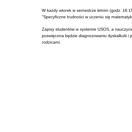
W każdy wtorek w semestrze letnim (godz. 16:15
"Specyficzne trudności w uczeniu się matematyk
Zapisy studentów w systemie USOS, a nauczycie
poswięcona będzie diagnozowaniu dyskalkulii i 
rodzicami.