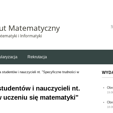
Matematyczny korzysta z plików cookie. Pozostając na tej stronie, wyrażasz zgodę na korzys
tut Matematyczny
W
tematyki i Informatyki
laryzacja
Rekrutacja
 studentów i nauczycieli nt. "Specyficzne trudności w
WYD
tudentów i nauczycieli nt.
Obr
19.0
w uczeniu się matematyki"
Obr
18.0