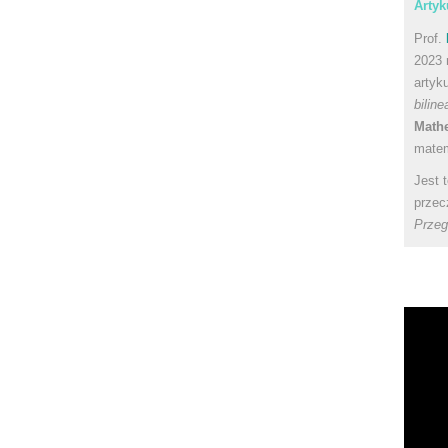
Artyk
Prof.
2023 
artyk
bilin
Math
matem
Jest 
przec
Przeg