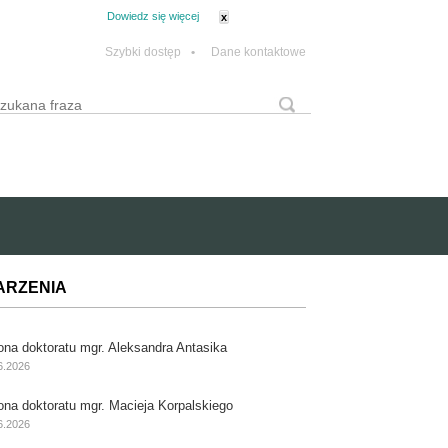
tanie z plików cookie.
Dowiedz się więcej
x
Szybki dostęp
•
Dane kontaktowe
yszukaj
Formularz wyszukiwania
ARZENIA
ona doktoratu mgr. Aleksandra Antasika
6.2026
ona doktoratu mgr. Macieja Korpalskiego
6.2026