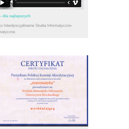
– dla najlepszych
to Interdyscyplinarne Studia Informatyczno-
matyczne.