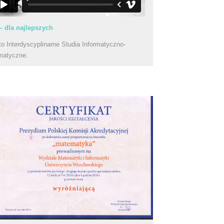
– dla najlepszych
to Interdyscyplinarne Studia Informatyczno-
matyczne.