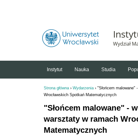
Powiadomienie o plikach cookie. Strona Instytut 
Insty
Wydział Ma
Instytut
Nauka
Studia
Popu
Strona główna
›
Wydarzenia
›
"Słońcem malowane" -
Jesteś tutaj
Wrocławskich Spotkań Matematycznych
"Słońcem malowane" - w
warsztaty w ramach Wro
Matematycznych