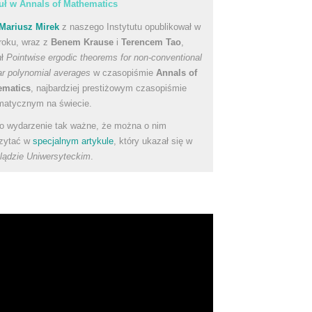
uł w Annals of Mathematics
Mariusz Mirek
z naszego Instytutu opublikował w
roku, wraz z
Benem Krause
i
Terencem Tao
,
uł
Pointwise ergodic theorems for non-conventional
ear polynomial averages
w czasopiśmie
Annals of
ematics
, najbardziej prestiżowym czasopiśmie
atycznym na świecie.
to wydarzenie tak ważne, że można o nim
zytać w
specjalnym artykule
, który ukazał się w
lądzie Uniwersyteckim
.