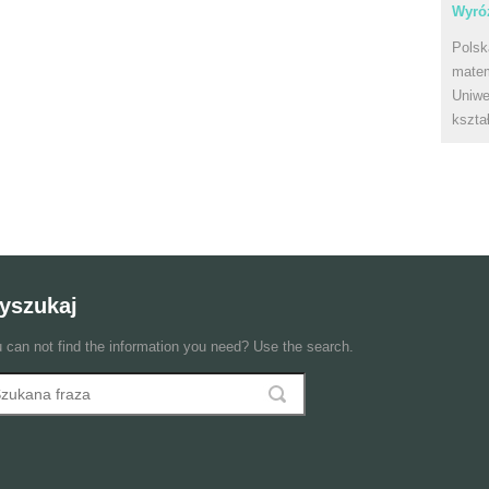
Wyróż
Polsk
matem
Uniwe
kszta
yszukaj
 can not find the information you need? Use the search.
szukaj
ormularz wyszukiwania