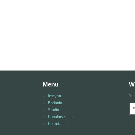
Menu
W
You
Instytut
Badania
Wy
F
Studia
Popularyzacja
Rekrutacja