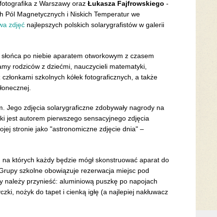
fotografika z Warszawy oraz
Łukasza Fajfrowskiego
-
h Pól Magnetycznych i Niskich Temperatur we
wa zdjęć
najlepszych polskich solarygrafistów w galerii
kę słońca po niebie aparatem otworkowym z czasem
amy rodziców z dziećmi, nauczycieli matematyki,
i z członkami szkolnych kółek fotograficznych, a także
słonecznej.
iem. Jego zdjęcia solarygraficzne zdobywały nagrody na
i jest autorem pierwszego sensacyjnego zdjęcia
ej stronie jako "astronomiczne zdjęcie dnia" –
, na których każdy będzie mógł skonstruować aparat do
 Grupy szkolne obowiązuje rezerwacja miejsc pod
ty należy przynieść: aluminiową puszkę po napojach
czki, nożyk do tapet i cienką igłę (a najlepiej nakłuwacz