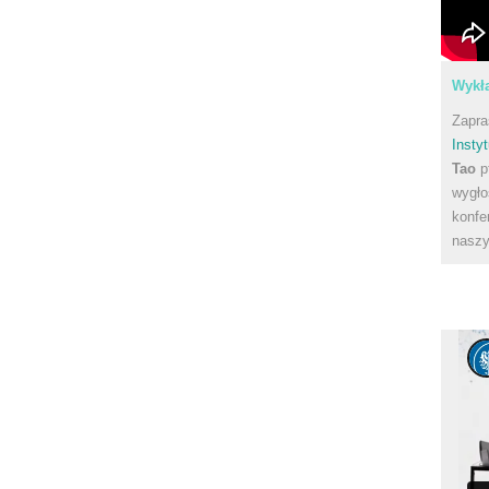
Wykła
Zapra
Instyt
Tao
p
wygło
konfe
naszy