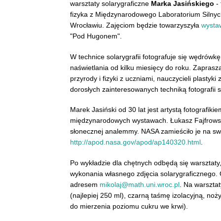
warsztaty solarygraficzne
Marka Jasińskiego
- 
fizyka z Międzynarodowego Laboratorium Silnyc
Wrocławiu. Zajęciom będzie towarzyszyła
wysta
"Pod Hugonem".
W technice solarygrafii fotografuje się wędrów
naświetlania od kilku miesięcy do roku. Zaprasz
przyrody i fizyki z uczniami, nauczycieli plastyk
dorosłych zainteresowanych techniką fotografii 
Marek Jasiński od 30 lat jest artystą fotografik
międzynarodowych wystawach. Łukasz Fajfrowsk
słonecznej analemmy. NASA zamieściło je na swoj
http://apod.nasa.gov/apod/ap140320.html
.
Po wykładzie dla chętnych odbędą się warsztaty
wykonania własnego zdjęcia solarygraficznego.
adresem
mikolaj@math.uni.wroc.pl
. Na warszta
(najlepiej 250 ml), czarną taśmę izolacyjną, noży
do mierzenia poziomu cukru we krwi).