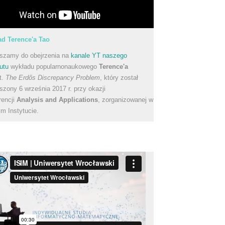
d Terence'a Tao
szamy do obejrzenia na
kanale YT naszego
utu
wykładu popularnonaukowego
Terence'a
t.
The Erdős Discrepancy Problem
, który został
szony 6 września 2017 r. przy okazji
rencji
Analysis and Applications
, zorganizowanej w
m Instytucie.