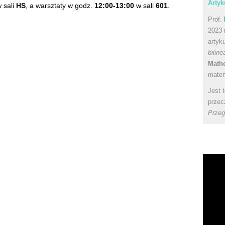
Artyk
 sali
HS
, a warsztaty w godz.
12:00-13:00
w sali
601
.
Prof.
2023 
artyk
bilin
Math
matem
Jest 
przec
Przeg