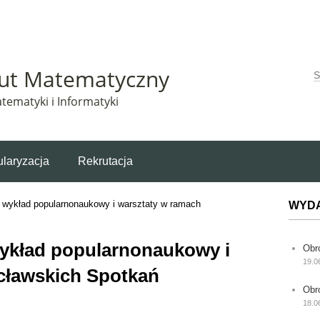
Matematyczny korzysta z plików cookie. Pozostając na tej stronie, wyrażasz zgodę na korzys
tut Matematyczny
W
tematyki i Informatyki
laryzacja
Rekrutacja
 wykład popularnonaukowy i warsztaty w ramach
WYD
ykład popularnonaukowy i
Obr
19.0
cławskich Spotkań
Obr
18.0