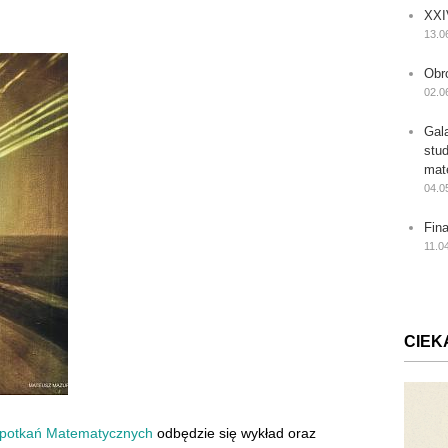
XXI
13.0
Obr
02.0
Gal
stu
mat
04.0
Fin
11.0
CIEK
Spotkań Matematycznych
odbędzie się wykład oraz