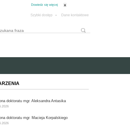
tanie z plików cookie.
Dowiedz się więcej
x
Szybki dostęp
•
Dane kontaktowe
yszukaj
Formularz wyszukiwania
ARZENIA
ona doktoratu mgr. Aleksandra Antasika
6.2026
ona doktoratu mgr. Macieja Korpalskiego
6.2026