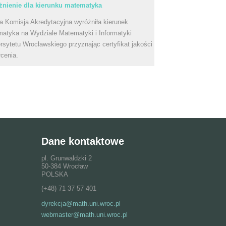
nienie dla kierunku matematyka
a Komisja Akredytacyjna wyróżniła kierunek
atyka na Wydziale Matematyki i Informatyki
rsytetu Wrocławskiego przyznając certyfikat jakości
łcenia.
Dane kontaktowe
pl. Grunwaldzki 2
50-384 Wrocław
POLSKA
(+48) 71 37 57 401
dyrekcja@math.uni.wroc.pl
webmaster@math.uni.wroc.pl