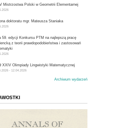
V Mistrzostwa Polski w Geometrii Elementarnej
6.2026
ona doktoratu mgr. Mateusza Staniaka
6.2026
a 59. edycji Konkursu PTM na najlepszą pracę
dencką z teorii prawdopodobieństwa i zastosowań
ematyki
5.2026
ał XXIV Olimpiady Lingwistyki Matematycznej
4.2026 - 12.04.2026
Archiwum wydarzeń
AWOSTKI