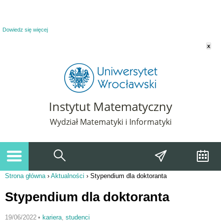
Powiadomienie o plikach cookie. Strona Instytut Matematyczny korzysta z plików
cookie. Pozostając na tej stronie, wyrażasz zgodę na korzystanie z plików cookie.
Dowiedz się więcej
x
Instytut Matematyczny
Wydział Matematyki i Informatyki
Strona główna
›
Aktualności
›
Stypendium dla doktoranta
Jesteś tutaj
Stypendium dla doktoranta
19/06/2022
•
kariera
,
studenci