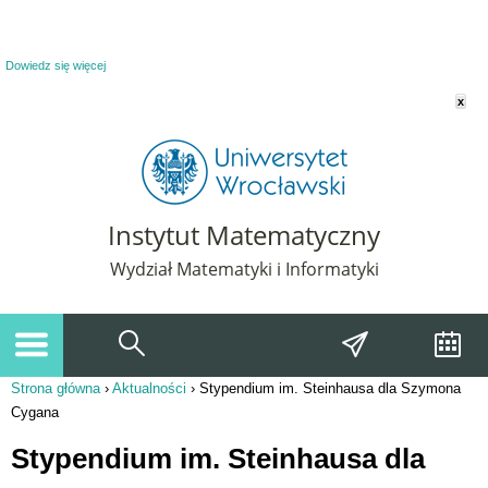
Powiadomienie o plikach cookie. Strona Instytut Matematyczny korzysta z plików
cookie. Pozostając na tej stronie, wyrażasz zgodę na korzystanie z plików cookie.
Dowiedz się więcej
x
Instytut Matematyczny
Wydział Matematyki i Informatyki
Strona główna
›
Aktualności
›
Stypendium im. Steinhausa dla Szymona
Jesteś tutaj
Cygana
Stypendium im. Steinhausa dla