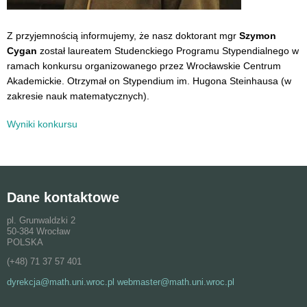
Z przyjemnością informujemy, że nasz doktorant mgr
Szymon
Cygan
został laureatem Studenckiego Programu Stypendialnego w
ramach konkursu organizowanego przez Wrocławskie Centrum
Akademickie. Otrzymał on Stypendium im. Hugona Steinhausa (w
zakresie nauk matematycznych).
Wyniki konkursu
Dane kontaktowe
pl. Grunwaldzki 2
50-384 Wrocław
POLSKA
(+48) 71 37 57 401
dyrekcja@math.uni.wroc.pl webmaster@math.uni.wroc.pl