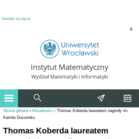
Powiadomienie o plikach cookie. Strona Instytut Matematyczny korzysta z plików
cookie. Pozostając na tej stronie, wyrażasz zgodę na korzystanie z plików cookie.
Dowiedz się więcej
x
Instytut Matematyczny
Wydział Matematyki i Informatyki
Strona główna
›
Aktualności
›
Thomas Koberda laureatem nagrody im.
Jesteś tutaj
Kamila Duszenko
Thomas Koberda laureatem