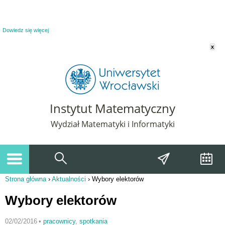
Powiadomienie o plikach cookie. Strona Instytut Matematyczny korzysta z plików
cookie. Pozostając na tej stronie, wyrażasz zgodę na korzystanie z plików cookie.
Dowiedz się więcej
x
Instytut Matematyczny
Wydział Matematyki i Informatyki
Strona główna
›
Aktualności
›
Wybory elektorów
Jesteś tutaj
Wybory elektorów
02/02/2016
•
pracownicy
,
spotkania