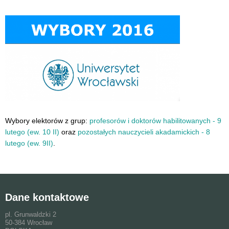
Wybory elektorów z grup:
profesorów i doktorów habilitowanych - 9
lutego (ew. 10 II)
oraz
pozostałych nauczycieli akadamickich - 8
lutego (ew. 9II)
.
Dane kontaktowe
pl. Grunwaldzki 2
50-384 Wrocław