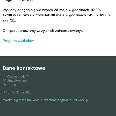
Wykłady odbędą się we wtorek
28 maja
w godzinach
16:00-
17:30
w sali
WS
i w czwartek
30 maja
w godzinach
14:30-16:00
w
sali
711
.
Gorąco zapraszamy wszystkich zainteresowanych.
Program wykładów
Dane kontaktowe
pl. Grunwaldzki 2
50-384 Wrocław
POLSKA
(+48) 71 37 57 401
dyrekcja@math.uni.wroc.pl webmaster@math.uni.wroc.pl