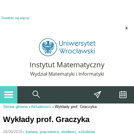
Powiadomienie o plikach cookie. Strona Instytut Matematyczny korzysta z plików
cookie. Pozostając na tej stronie, wyrażasz zgodę na korzystanie z plików cookie.
Dowiedz się więcej
x
Instytut Matematyczny
Wydział Matematyki i Informatyki
Strona główna
›
Aktualności
›
Wykłady prof. Graczyka
Jesteś tutaj
Wykłady prof. Graczyka
26/05/2019
•
kariera
,
pracownicy
,
studenci
,
szkolenia