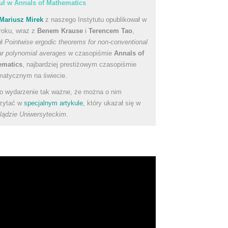
uł w Annals of Mathematics
Mariusz Mirek
z naszego Instytutu opublikował w
roku, wraz z
Benem Krause
i
Terencem Tao
,
uł
Pointwise ergodic theorems for non-conventional
ear polynomial averages
w czasopiśmie
Annals of
ematics
, najbardziej prestiżowym czasopiśmie
atycznym na świecie.
to wydarzenie tak ważne, że można o nim
zytać w
specjalnym artykule
, który ukazał się w
lądzie Uniwersyteckim
.