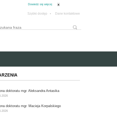
tanie z plików cookie.
Dowiedz się więcej
x
Szybki dostęp
•
Dane kontaktowe
yszukaj
Formularz wyszukiwania
ARZENIA
ona doktoratu mgr. Aleksandra Antasika
6.2026
ona doktoratu mgr. Macieja Korpalskiego
6.2026