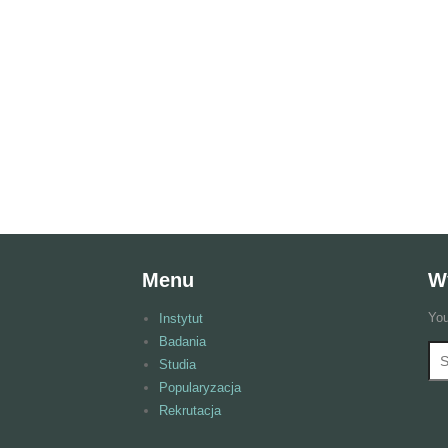
Menu
W
You
Instytut
Badania
Wy
F
Studia
Popularyzacja
Rekrutacja