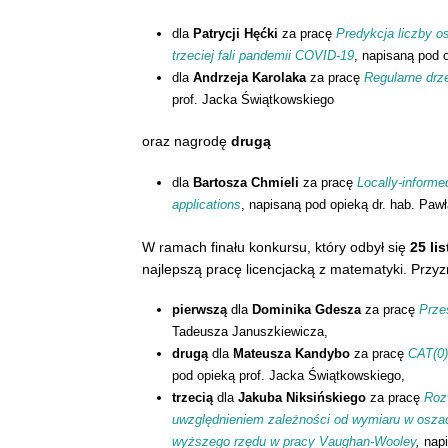
dla
Patrycji Hęćki
za pracę
Predykcja liczby os
trzeciej fali pandemii COVID-19
, napisaną pod 
dla
Andrzeja Karolaka
za pracę
Regularne drz
prof. Jacka Świątkowskiego
oraz nagrodę
drugą
dla
Bartosza Chmieli
za pracę
Locally-informe
applications
, napisaną pod opieką dr. hab. Pawł
W ramach finału konkursu, który odbył się
25 li
najlepszą pracę licencjacką z matematyki. Przyz
pierwszą
dla
Dominika Gdesza
za pracę
Prze
Tadeusza Januszkiewicza,
drugą
dla
Mateusza Kandybo
za pracę
CAT(0)
pod opieką prof. Jacka Świątkowskiego,
trzecią
dla
Jakuba Niksińskiego
za pracę
Roz
uwzględnieniem zależności od wymiaru w oszac
wyższego rzędu w pracy Vaughan-Wooley
,
napi