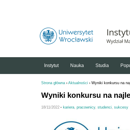
Powiadomienie o plikach cookie. Strona Instytut 
Insty
Wydział Ma
Instytut
Nauka
Studia
Popu
Strona główna
›
Aktualności
›
Wyniki konkursu na na
Jesteś tutaj
Wyniki konkursu na naj
18/11/2022
•
kariera
,
pracownicy
,
studenci
,
sukcesy