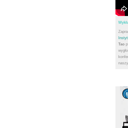
Wykła
Zapra
Instyt
Tao
p
wygło
konfe
naszy