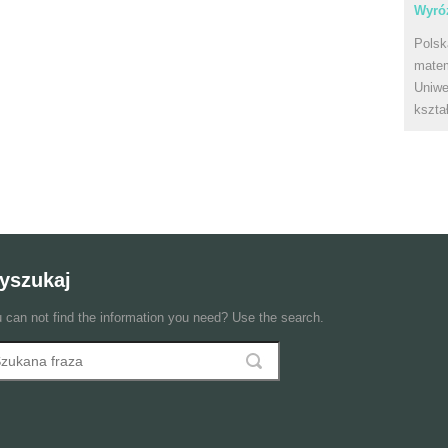
Wyróż
Polsk
matem
Uniwe
kszta
yszukaj
 can not find the information you need? Use the search.
szukaj
ormularz wyszukiwania