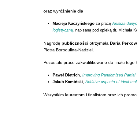
oraz wyróżnienie dla
Macieja Kaczyńskiego
za pracę
Analiza dany
logistyczną
,
napisaną pod opieką dr. Michała K
Nagrodę
publiczności
otrzymała
Daria Perko
Piotra Borodulina-Nadziei.
Pozostałe prace zakwalifikowane do finału tego 
Paweł Dietrich
,
Improving Randomized Partial
Jakub Kamiński
,
Additive aspects of ideal mult
Wszystkim laureatom i finalistom oraz ich prom