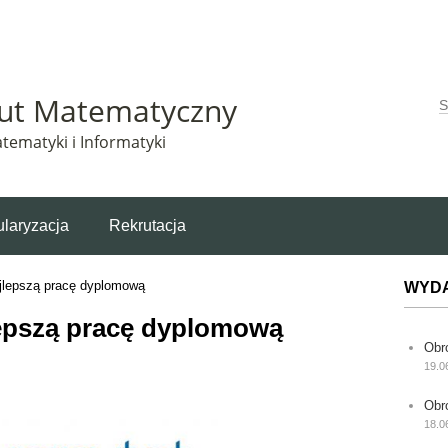
Matematyczny korzysta z plików cookie. Pozostając na tej stronie, wyrażasz zgodę na korzys
tut Matematyczny
W
tematyki i Informatyki
laryzacja
Rekrutacja
jlepszą pracę dyplomową
WYD
lepszą pracę dyplomową
Obr
19.0
Obr
18.0