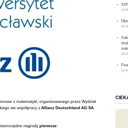
XXI
13.0
Obr
02.0
Gal
stu
mat
04.0
Fin
11.0
CIEK
lomowe z matematyki, organizowanego przez Wydział
skiego we współpracy z
Allianz Deutschland AG SA
e równorzędne nagrody
pierwsze
: