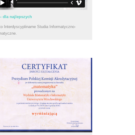
– dla najlepszych
to Interdyscyplinarne Studia Informatyczno-
matyczne.