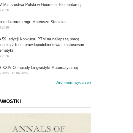
V Mistrzostwa Polski w Geometrii Elementarnej
6.2026
ona doktoratu mgr. Mateusza Staniaka
6.2026
a 59. edycji Konkursu PTM na najlepszą pracę
dencką z teorii prawdopodobieństwa i zastosowań
ematyki
5.2026
ał XXIV Olimpiady Lingwistyki Matematycznej
4.2026 - 12.04.2026
Archiwum wydarzeń
AWOSTKI