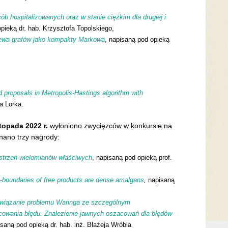
ób hospitalizowanych oraz w stanie ciężkim dla drugiej i
opieką dr. hab. Krzysztofa Topolskiego,
ewa grafów jako kompakty Markowa
, napisaną pod opieką
d proposals in Metropolis-Hastings algorithm with
a Lorka.
stopada 2022 r.
wyłoniono zwycięzców w konkursie na
nano trzy nagrody:
strzeń wielomianów właściwych
, napisaną pod opieką prof.
-boundaries of free products are dense amalgans
,
napisaną
wiązanie problemu Waringa ze szczególnym
owania błędu. Znalezienie jawnych oszacowań dla błędów
saną pod opieką dr. hab. inż. Błażeja Wróbla