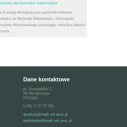
nienie dla kierunku matematyka
a Komisja Akredytacyjna wyróżniła kierunek
atyka na Wydziale Matematyki i Informatyki
rsytetu Wrocławskiego przyznając certyfikat jakości
łcenia.
Dane kontaktowe
pl. Grunwaldzki 2
50-384 Wrocław
POLSKA
(+48) 71 37 57 401
dyrekcja@math.uni.wroc.pl
webmaster@math.uni.wroc.pl