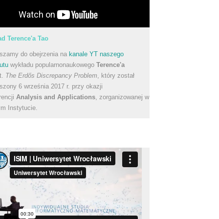
d Terence'a Tao
szamy do obejrzenia na
kanale YT naszego
utu
wykładu popularnonaukowego
Terence'a
t.
The Erdős Discrepancy Problem
, który został
szony 6 września 2017 r. przy okazji
rencji
Analysis and Applications
, zorganizowanej w
m Instytucie.