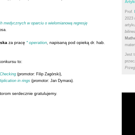
Artyk
Prof.
2023 
ch medycznych w oparciu o wielomianową regresję
artyk
osa.
bilin
Math
wska
za pracę
* operation
,
napisaną pod opieką dr. hab.
matem
Jest 
przec
konkursu to:
Przeg
 Checking
(promotor: Filip Zagórski),
iplication in rings
(promotor: Jan Dymara).
otorom serdecznie gratulujemy.