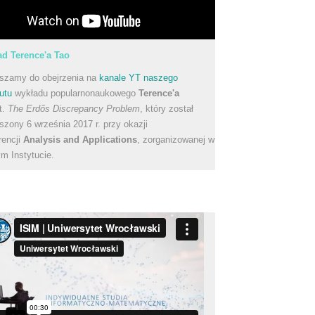
d Terence'a Tao
szamy do obejrzenia na
kanale YT naszego
utu
wykładu popularnonaukowego
Terence'a
t.
The Erdős Discrepancy Problem
, który został
szony 6 września 2017 r. przy okazji
rencji
Analysis and Applications
, zorganizowanej w
m Instytucie.