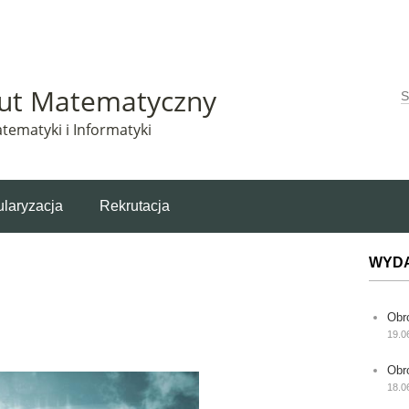
Matematyczny korzysta z plików cookie. Pozostając na tej stronie, wyrażasz zgodę na korzys
tut Matematyczny
W
tematyki i Informatyki
laryzacja
Rekrutacja
WYD
Obr
19.0
Obr
18.0