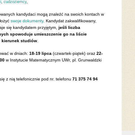
i
,
cudzoziemcy
,
fikowanych kandydaci mogą znaleźć na swoich kontach w
złożyć
swoje dokumenty
. Kandydat zakwalifikowany,
taje się kandydatem przyjętym,
jeśli liczba
nych spowoduje umieszczenie go na liście
y kierunek studiów
.
ować w dniach:
18-19 lipca
(czwartek-piątek) oraz
22-
:00
w Instytucie Matematycznym UWr, pl. Grunwaldzki
 z nią telefonicznie pod nr. telefonu
71 375 74 94