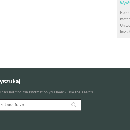
Wyróż
Polsk
matem
Uniwe
kszta
yszukaj
 can not find the information you need? Use the search.
szukaj
ormularz wyszukiwania