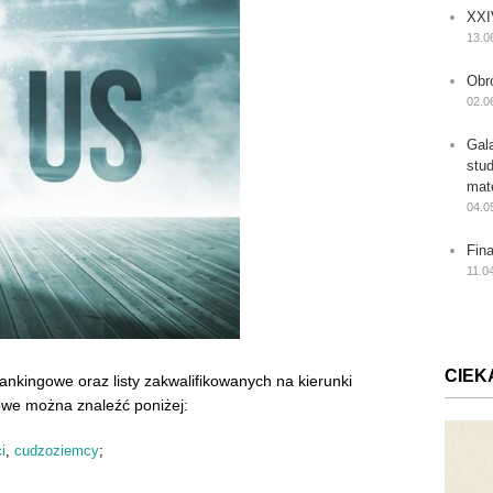
XXI
13.0
Obr
02.0
Gal
stu
mat
04.0
Fin
11.0
CIEK
rankingowe oraz listy zakwalifikowanych na kierunki
gowe można znaleźć poniżej:
i
,
cudzoziemcy
;