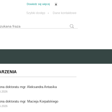
tanie z plików cookie.
Dowiedz się więcej
x
Szybki dostęp
•
Dane kontaktowe
yszukaj
Formularz wyszukiwania
ARZENIA
ona doktoratu mgr. Aleksandra Antasika
6.2026
ona doktoratu mgr. Macieja Korpalskiego
6.2026