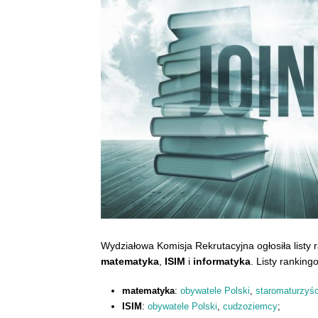
Wydziałowa Komisja Rekrutacyjna ogłosiła listy 
matematyka
,
ISIM
i
informatyka
. Listy rankin
matematyka
:
obywatele Polski
,
staromaturzyśc
ISIM
:
obywatele Polski
,
cudzoziemcy
;