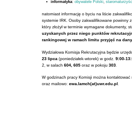
informatyka
:
obywatele Polski
,
staromaturzyśc
natomiast informację o byciu na liście zakwali
systemie IRK. Osoby zakwalifikowane powinny 
który złożył w terminie wymagane dokumenty, s
uzyskanych przez niego punktów rekrutacyj
rankingowej w ramach limitu przyjęć na dan
Wydziałowa Komisja Rekrutacyjna będzie urzęd
23 lipca
(poniedziałek-wtorek) w godz.
9:00-13
2, w salach
604, 605
oraz w pokoju
303
.
W godzinach pracy Komisji można kontaktować się
oraz mailowo:
ewa.lamch(at)uwr.edu.pl
.