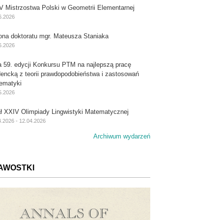
V Mistrzostwa Polski w Geometrii Elementarnej
6.2026
ona doktoratu mgr. Mateusza Staniaka
6.2026
a 59. edycji Konkursu PTM na najlepszą pracę
dencką z teorii prawdopodobieństwa i zastosowań
ematyki
5.2026
ał XXIV Olimpiady Lingwistyki Matematycznej
4.2026 - 12.04.2026
Archiwum wydarzeń
AWOSTKI