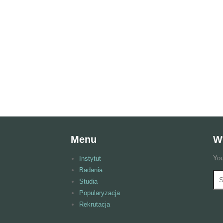
Menu
W
You
Instytut
Badania
Wy
F
Studia
Popularyzacja
Rekrutacja