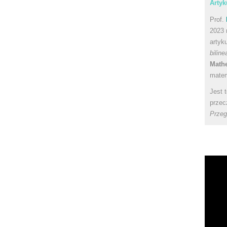
Artyk
Prof.
2023 
artyk
bilin
Math
matem
Jest 
przec
Przeg