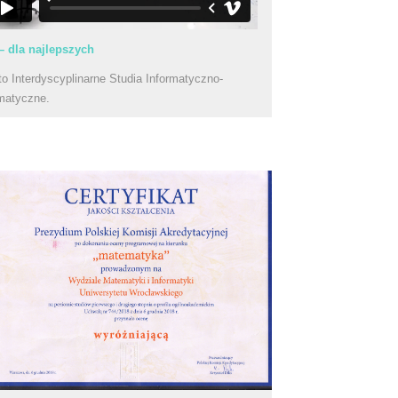
– dla najlepszych
to Interdyscyplinarne Studia Informatyczno-
matyczne.