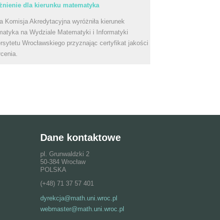
nienie dla kierunku matematyka
a Komisja Akredytacyjna wyróżniła kierunek
atyka na Wydziale Matematyki i Informatyki
rsytetu Wrocławskiego przyznając certyfikat jakości
łcenia.
Dane kontaktowe
pl. Grunwaldzki 2
50-384 Wrocław
POLSKA
(+48) 71 37 57 401
dyrekcja@math.uni.wroc.pl
webmaster@math.uni.wroc.pl