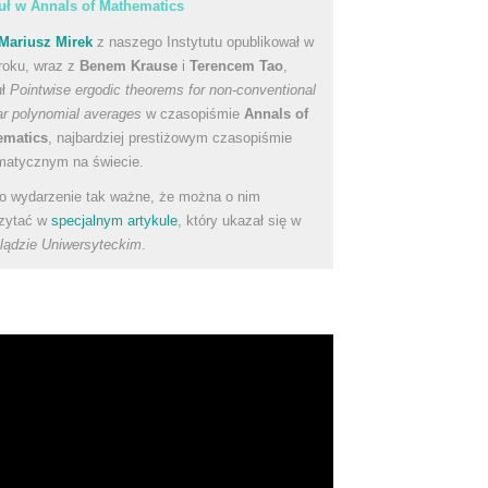
uł w Annals of Mathematics
Mariusz Mirek
z naszego Instytutu opublikował w
roku, wraz z
Benem Krause
i
Terencem Tao
,
uł
Pointwise ergodic theorems for non-conventional
ear polynomial averages
w czasopiśmie
Annals of
ematics
, najbardziej prestiżowym czasopiśmie
atycznym na świecie.
to wydarzenie tak ważne, że można o nim
zytać w
specjalnym artykule
, który ukazał się w
lądzie Uniwersyteckim
.