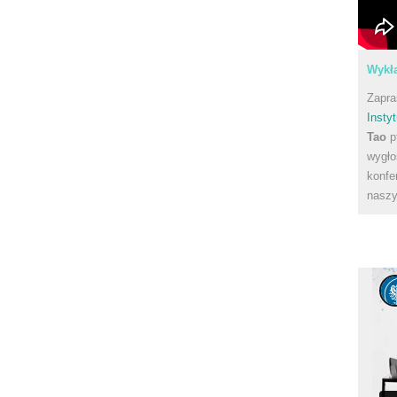
Wykła
Zapra
Instyt
Tao
p
wygło
konfe
naszy