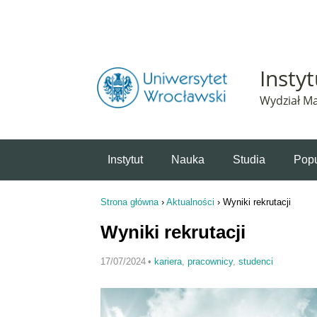
Powiadomienie o plikach cookie. Strona Instytut 
Insty
Wydział Ma
Instytut
Nauka
Studia
Popu
Strona główna
›
Aktualności
›
Wyniki rekrutacji
Jesteś tutaj
Wyniki rekrutacji
17/07/2024
•
kariera
,
pracownicy
,
studenci