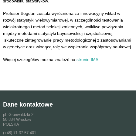
środowisku statystyków.
Profesor Bogdan została wyróżniona za innowacyjny wkład w
rozwój statystyki wielowymiarowej, w szczególności testowania
wielokrotnego i metod selekcji zmiennych, wnikliwe powiązania
między metodami statystyki bayesowskiej i częstościowej,
skuteczne zintegrowanie pracy metodologicznej z zastosowaniami
w genetyce oraz wiodącą rolę we wspieranie współpracy naukowej.
Więcej szczegółów można znaleźć na
stronie IMS
.
Dane kontaktowe
pl. Grunwaldzki 2
50-384 Wrocław
POLSKA
(+48) 71 37 57 401