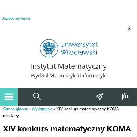
Powiadomienie o plikach cookie. Strona Instytut Matematyczny korzysta z plików
cookie. Pozostając na tej stronie, wyrażasz zgodę na korzystanie z plików cookie.
Dowiedz się więcej
x
Instytut Matematyczny
Wydział Matematyki i Informatyki
Strona główna
›
Wydarzenia
›
XIV konkurs matematyczny KOMA –
Jesteś tutaj
młodzicy
XIV konkurs matematyczny KOMA