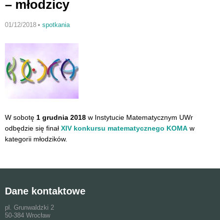
– młodzicy
01/12/2018
•
spotkania
W sobotę
1 grudnia 2018
w Instytucie Matematycznym UWr
odbędzie się finał
XIV konkursu matematycznego KOMA
w
kategorii młodzików.
Dane kontaktowe
pl. Grunwaldzki 2
50-384 Wrocław