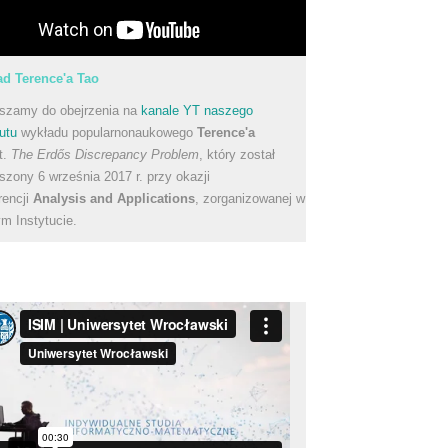
d Terence'a Tao
szamy do obejrzenia na
kanale YT naszego
utu
wykładu popularnonaukowego
Terence'a
t.
The Erdős Discrepancy Problem
, który został
szony 6 września 2017 r. przy okazji
rencji
Analysis and Applications
, zorganizowanej w
m Instytucie.