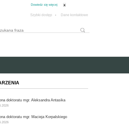
tanie z plików cookie.
Dowiedz się więcej
x
Szybki dostęp
•
Dane kontaktowe
yszukaj
Formularz wyszukiwania
ARZENIA
ona doktoratu mgr. Aleksandra Antasika
6.2026
ona doktoratu mgr. Macieja Korpalskiego
6.2026