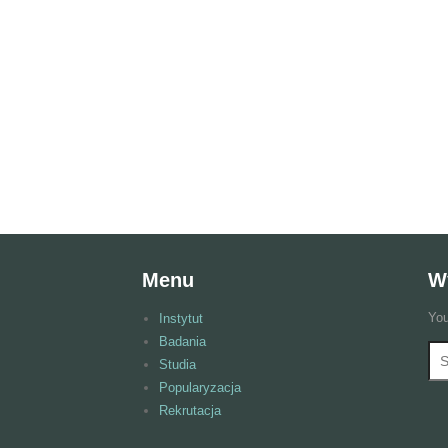
Menu
W
You
Instytut
Badania
Wy
F
Studia
Popularyzacja
Rekrutacja