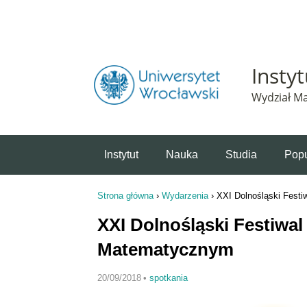
Powiadomienie o plikach cookie. Strona Instytut 
Insty
Wydział Ma
Instytut
Nauka
Studia
Popu
Strona główna
›
Wydarzenia
›
XXI Dolnośląski Festi
Jesteś tutaj
XXI Dolnośląski Festiwal
Matematycznym
20/09/2018
•
spotkania