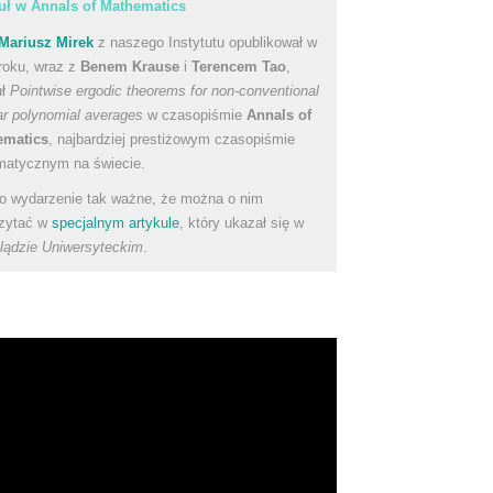
uł w Annals of Mathematics
Mariusz Mirek
z naszego Instytutu opublikował w
roku, wraz z
Benem Krause
i
Terencem Tao
,
uł
Pointwise ergodic theorems for non-conventional
ear polynomial averages
w czasopiśmie
Annals of
ematics
, najbardziej prestiżowym czasopiśmie
atycznym na świecie.
to wydarzenie tak ważne, że można o nim
zytać w
specjalnym artykule
, który ukazał się w
lądzie Uniwersyteckim
.