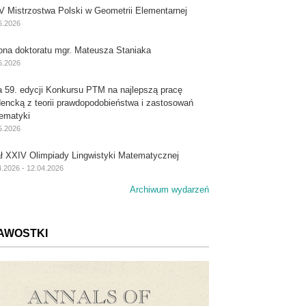
V Mistrzostwa Polski w Geometrii Elementarnej
6.2026
ona doktoratu mgr. Mateusza Staniaka
6.2026
a 59. edycji Konkursu PTM na najlepszą pracę
dencką z teorii prawdopodobieństwa i zastosowań
ematyki
5.2026
ał XXIV Olimpiady Lingwistyki Matematycznej
4.2026 - 12.04.2026
Archiwum wydarzeń
AWOSTKI