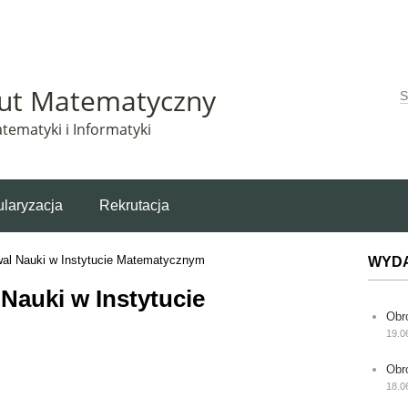
Matematyczny korzysta z plików cookie. Pozostając na tej stronie, wyrażasz zgodę na korzys
tut Matematyczny
W
tematyki i Informatyki
laryzacja
Rekrutacja
wal Nauki w Instytucie Matematycznym
WYD
 Nauki w Instytucie
Obr
19.0
Obr
18.0