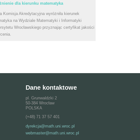
nienie dla kierunku matematyka
a Komisja Akredytacyjna wyróżniła kierunek
atyka na Wydziale Matematyki i Informatyki
rsytetu Wrocławskiego przyznając certyfikat jakości
łcenia.
Dane kontaktowe
pl. Grunwaldzki 2
50-384 Wrocław
POLSKA
(+48) 71 37 57 401
dyrekcja@math.uni.wroc.pl
webmaster@math.uni.wroc.pl