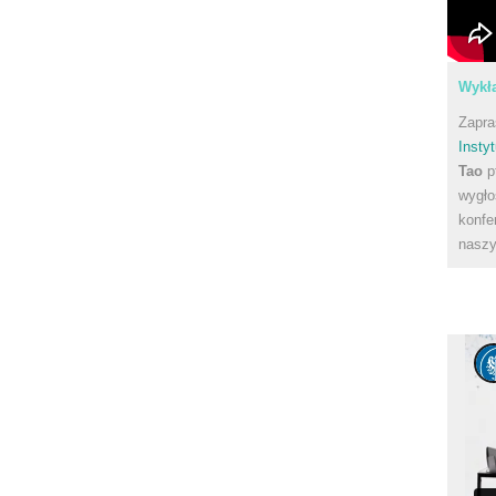
Wykła
Zapra
Instyt
Tao
p
wygło
konfe
naszy