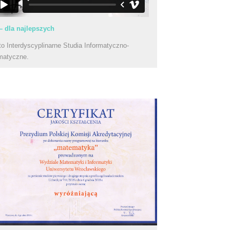
– dla najlepszych
to Interdyscyplinarne Studia Informatyczno-
matyczne.