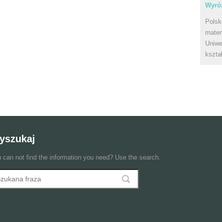
Wyróż
Polsk
matem
Uniwe
kszta
yszukaj
 can not find the information you need? Use the search.
szukaj
ormularz wyszukiwania