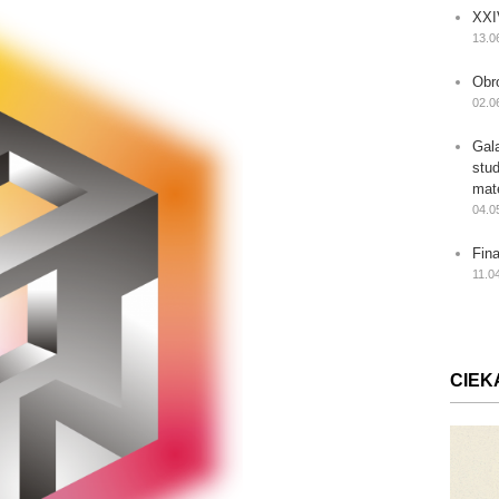
XXI
13.0
Obr
02.0
Gal
stu
mat
04.0
Fin
11.0
CIEK