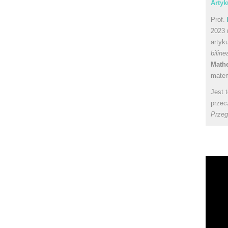
Artyk
Prof.
2023 
artyk
bilin
Math
matem
Jest 
przec
Przeg