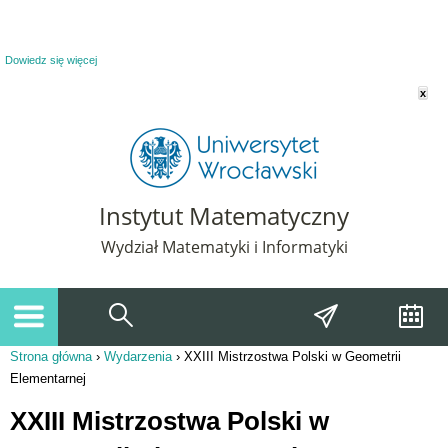
Powiadomienie o plikach cookie. Strona Instytut Matematyczny korzysta z plików
cookie. Pozostając na tej stronie, wyrażasz zgodę na korzystanie z plików cookie.
Dowiedz się więcej
x
Instytut Matematyczny
Wydział Matematyki i Informatyki
Strona główna
›
Wydarzenia
›
XXIII Mistrzostwa Polski w Geometrii
Jesteś tutaj
Elementarnej
XXIII Mistrzostwa Polski w