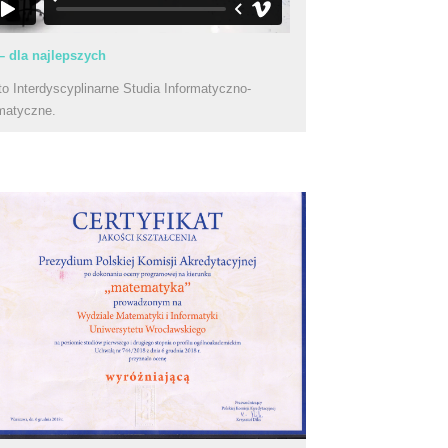
– dla najlepszych
to Interdyscyplinarne Studia Informatyczno-
matyczne.