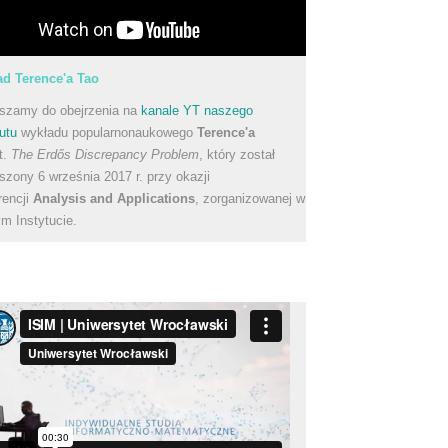
d Terence'a Tao
szamy do obejrzenia na
kanale YT naszego
utu
wykładu popularnonaukowego
Terence'a
t.
The Erdős Discrepancy Problem
, który został
szony 6 września 2017 r. przy okazji
rencji
Analysis and Applications
, zorganizowanej w
m Instytucie.