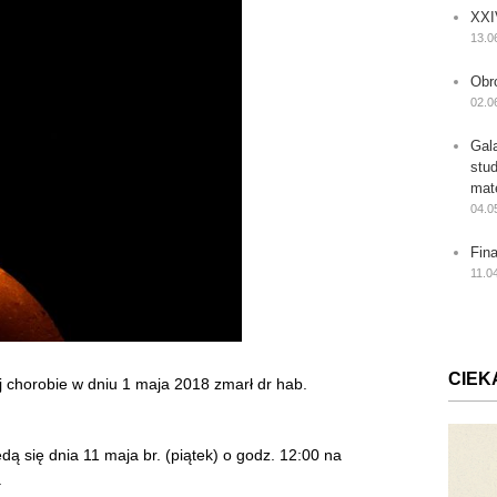
XXI
13.0
Obr
02.0
Gal
stu
mat
04.0
Fin
11.0
CIEK
ej chorobie w dniu 1 maja 2018 zmarł dr hab.
 się dnia 11 maja br. (piątek) o godz. 12:00 na
.