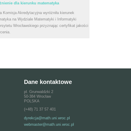
nienie dla kierunku matematyka
a Komisja Akredytacyjna wyróżniła kierunek
atyka na Wydziale Matematyki i Informatyki
rsytetu Wrocławskiego przyznając certyfikat jakości
łcenia.
Dane kontaktowe
pl. Grunwaldzki 2
50-384 Wrocław
POLSKA
(+48) 71 37 57 401
dyrekcja@math.uni.wroc.pl
webmaster@math.uni.wroc.pl