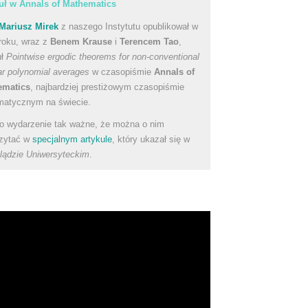
uł w Annals of Mathematics
Mariusz Mirek
z naszego Instytutu opublikował w
roku, wraz z
Benem Krause
i
Terencem Tao
,
uł
Pointwise ergodic theorems for non-conventional
ear polynomial averages
w czasopiśmie
Annals of
ematics
, najbardziej prestiżowym czasopiśmie
atycznym na świecie.
to wydarzenie tak ważne, że można o nim
zytać w
specjalnym artykule
, który ukazał się w
lądzie Uniwersyteckim
.