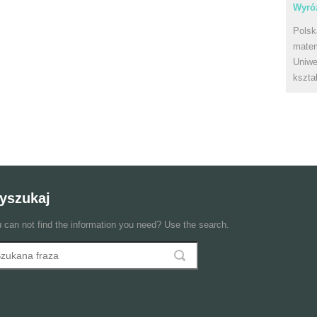
Wyróż
Polsk
matem
Uniwe
kszta
yszukaj
 can not find the information you need? Use the search.
szukaj
ormularz wyszukiwania