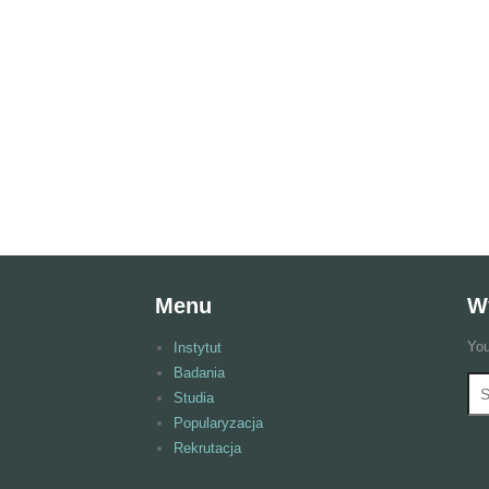
Menu
W
You
Instytut
Badania
Wy
F
Studia
Popularyzacja
Rekrutacja