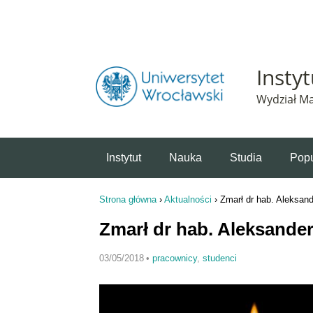
Powiadomienie o plikach cookie. Strona Instytut 
Insty
Wydział Ma
Instytut
Nauka
Studia
Popu
Strona główna
›
Aktualności
›
Zmarł dr hab. Aleksand
Jesteś tutaj
Zmarł dr hab. Aleksander
03/05/2018
•
pracownicy
,
studenci