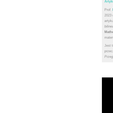
Artyk
Prof.
2023 
artyk
bilin
Math
matem
Jest 
przec
Przeg