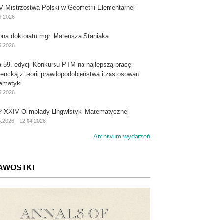
V Mistrzostwa Polski w Geometrii Elementarnej
6.2026
ona doktoratu mgr. Mateusza Staniaka
6.2026
a 59. edycji Konkursu PTM na najlepszą pracę
dencką z teorii prawdopodobieństwa i zastosowań
ematyki
5.2026
ał XXIV Olimpiady Lingwistyki Matematycznej
4.2026 - 12.04.2026
Archiwum wydarzeń
AWOSTKI