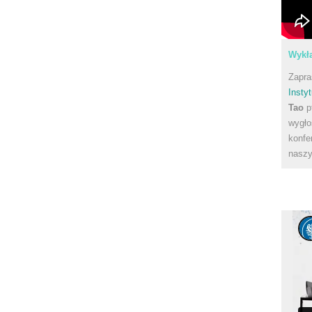
Wykła
Zapra
Instyt
Tao
p
wygło
konfe
naszy