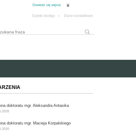
tanie z plików cookie.
Dowiedz się więcej
x
Szybki dostęp
•
Dane kontaktowe
yszukaj
Formularz wyszukiwania
ARZENIA
ona doktoratu mgr. Aleksandra Antasika
6.2026
ona doktoratu mgr. Macieja Korpalskiego
6.2026