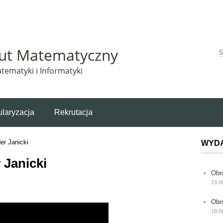
Matematyczny korzysta z plików cookie. Pozostając na tej stronie, wyrażasz zgodę na korzys
tut Matematyczny
W
tematyki i Informatyki
laryzacja
Rekrutacja
er Janicki
WYD
 Janicki
Obr
19.0
Obr
18.0