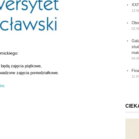
XXI
13.0
Obr
02.0
Gal
stu
mat
emickiego:
04.0
 będą zajęcia piątkowe,
Fin
owadzone zajęcia poniedziałkowe.
11.0
ni
.
CIEK