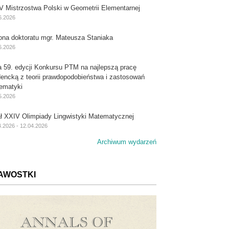
V Mistrzostwa Polski w Geometrii Elementarnej
6.2026
ona doktoratu mgr. Mateusza Staniaka
6.2026
a 59. edycji Konkursu PTM na najlepszą pracę
dencką z teorii prawdopodobieństwa i zastosowań
ematyki
5.2026
ał XXIV Olimpiady Lingwistyki Matematycznej
4.2026 - 12.04.2026
Archiwum wydarzeń
AWOSTKI