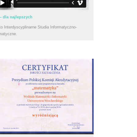
– dla najlepszych
to Interdyscyplinarne Studia Informatyczno-
matyczne.