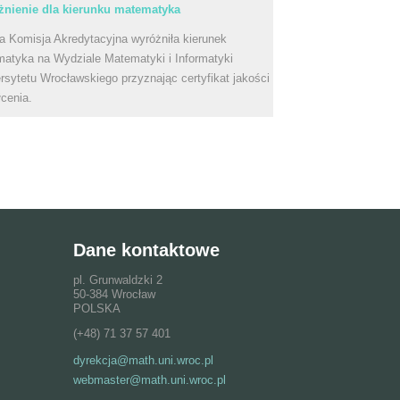
nienie dla kierunku matematyka
a Komisja Akredytacyjna wyróżniła kierunek
atyka na Wydziale Matematyki i Informatyki
rsytetu Wrocławskiego przyznając certyfikat jakości
łcenia.
Dane kontaktowe
pl. Grunwaldzki 2
50-384 Wrocław
POLSKA
(+48) 71 37 57 401
dyrekcja@math.uni.wroc.pl
webmaster@math.uni.wroc.pl