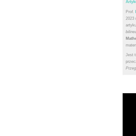
Artyk
Prof.
2023 
artyk
bilin
Math
matem
Jest 
przec
Przeg