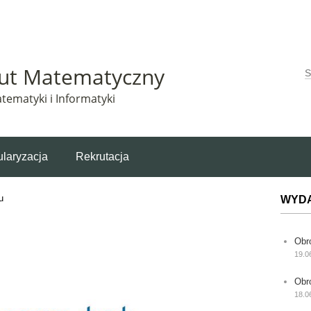
Matematyczny korzysta z plików cookie. Pozostając na tej stronie, wyrażasz zgodę na korzys
tut Matematyczny
W
tematyki i Informatyki
laryzacja
Rekrutacja
u
WYD
Obr
19.0
Obr
18.0