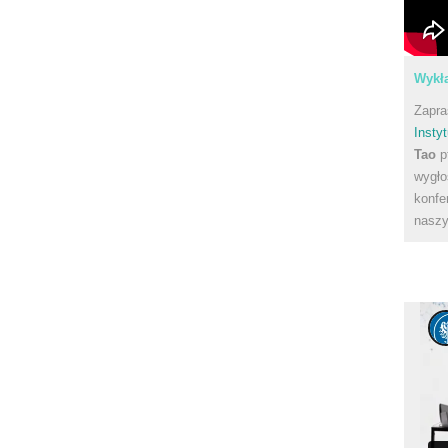
Wykła
Zapra
Instyt
Tao
p
wygło
konfe
naszy