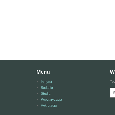
Menu
W
You
Instytut
Badania
Wy
F
Studia
Popularyzacja
Rekrutacja