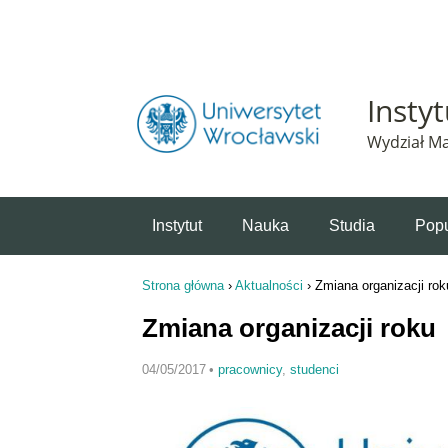
Powiadomienie o plikach cookie. Strona Instytut 
Insty
Wydział Ma
Instytut
Nauka
Studia
Popu
Strona główna
›
Aktualności
›
Zmiana organizacji rok
Jesteś tutaj
Zmiana organizacji roku
04/05/2017
•
pracownicy
,
studenci