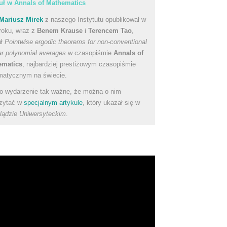
uł w Annals of Mathematics
Mariusz Mirek
z naszego Instytutu opublikował w
roku, wraz z
Benem Krause
i
Terencem Tao
,
uł
Pointwise ergodic theorems for non-conventional
ear polynomial averages
w czasopiśmie
Annals of
ematics
, najbardziej prestiżowym czasopiśmie
atycznym na świecie.
to wydarzenie tak ważne, że można o nim
zytać w
specjalnym artykule
, który ukazał się w
lądzie Uniwersyteckim
.