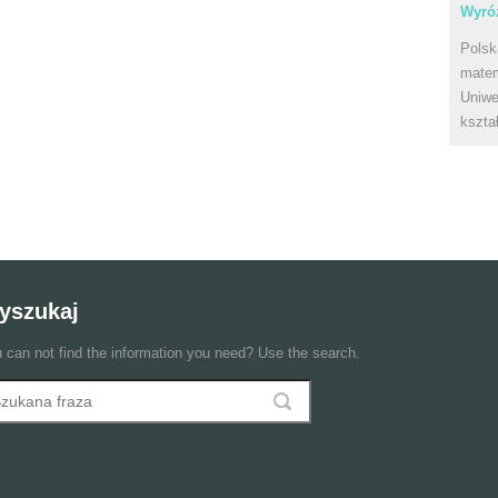
Wyróż
Polsk
matem
Uniwe
kszta
yszukaj
 can not find the information you need? Use the search.
szukaj
ormularz wyszukiwania