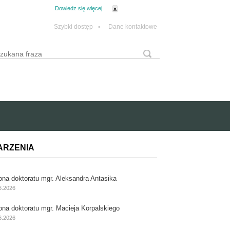
tanie z plików cookie.
Dowiedz się więcej
x
Szybki dostęp
•
Dane kontaktowe
yszukaj
Formularz wyszukiwania
ARZENIA
ona doktoratu mgr. Aleksandra Antasika
6.2026
ona doktoratu mgr. Macieja Korpalskiego
6.2026