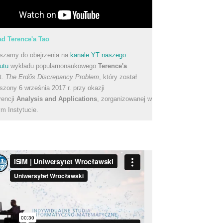
d Terence'a Tao
szamy do obejrzenia na
kanale YT naszego
utu
wykładu popularnonaukowego
Terence'a
t.
The Erdős Discrepancy Problem
, który został
szony 6 września 2017 r. przy okazji
rencji
Analysis and Applications
, zorganizowanej w
m Instytucie.