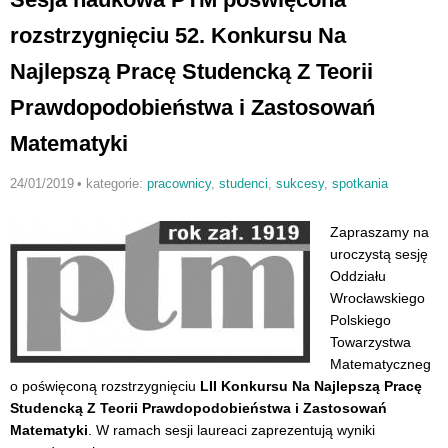
rozstrzygnięciu 52. Konkursu Na
Najlepszą Pracę Studencką Z Teorii
Prawdopodobieństwa i Zastosowań
Matematyki
24/01/2019
•
kategorie:
pracownicy
,
studenci
,
sukcesy
,
spotkania
Zapraszamy na
uroczystą sesję
Oddziału
Wrocławskiego
Polskiego
Towarzystwa
Matematyczneg
o poświęconą rozstrzygnięciu
LII Konkursu Na Najlepszą Pracę
Studencką Z Teorii Prawdopodobieństwa i Zastosowań
Matematyki
. W ramach sesji laureaci zaprezentują wyniki