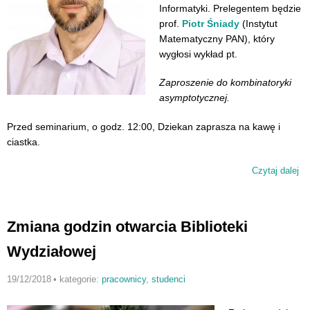
Informatyki. Prelegentem będzie
prof.
Piotr Śniady
(Instytut
Matematyczny PAN), który
wygłosi wykład pt.
Zaproszenie do kombinatoryki
asymptotycznej.
Przed seminarium, o godz. 12:00, Dziekan zaprasza na kawę i
ciastka.
Czytaj dalej
wp
Za
na
se
Zmiana godzin otwarcia Biblioteki
wy
Wydziałowej
19/12/2018
•
kategorie:
pracownicy
,
studenci