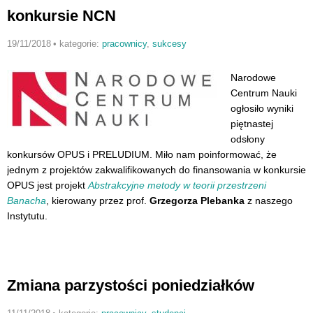
konkursie NCN
19/11/2018
•
kategorie:
pracownicy
,
sukcesy
Narodowe
Centrum Nauki
ogłosiło wyniki
piętnastej
odsłony
konkursów OPUS i PRELUDIUM. Miło nam poinformować, że
jednym z projektów zakwalifikowanych do finansowania w konkursie
OPUS jest projekt
Abstrakcyjne metody w teorii przestrzeni
Banacha
, kierowany przez prof.
Grzegorza Plebanka
z naszego
Instytutu.
Zmiana parzystości poniedziałków