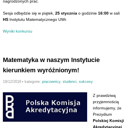
nagrodzonych prac.
Sesja odbędzie się w piątek,
25 stycznia
o godzinie
16:00
w sali
HS
Instytutu Matematycznego UWr.
Wyniki konkursu
Matematyka w naszym Instytucie
kierunkiem wyróżnionym!
19/12/2018
•
kategorie:
pracownicy
,
studenci
,
sukcesy
Z prawdziwą
przyjemnością
informujemy, że
Prezydium
Polskiej Komisji
Akredytacyjnej