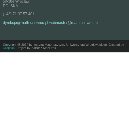
50-384 Wrocław
POLSKA
(+48) 71 37 57 401
dyrekcja@math.uni.wroc.pl webmaster@math.uni.wroc.pl
Copyright @ 2014 by Instytut Matematyczny Uniwersytetu Wrocławskiego. Created by
Droptica
. Project by Bartosz Maciurak.