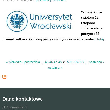
11/11/2018
•
kategorie:
pracownicy
,
studenci
W związku ze
świętem 12
listopada
zmianie ulega
parzystość
poniedziałków
. Aktualną parzystość tygodni można znaleźć
tutaj
.
« pierwsza
‹ poprzednia
…
45
46
47
48
49
50
51
52
53
…
następna ›
Strony
ostatnia »
Dane kontaktowe
pl. Grunwaldzki 2