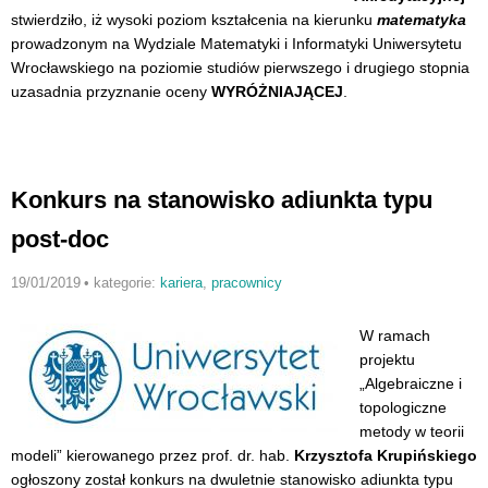
stwierdziło, iż wysoki poziom kształcenia na kierunku
matematyka
prowadzonym na Wydziale Matematyki i Informatyki Uniwersytetu
Wrocławskiego na poziomie studiów pierwszego i drugiego stopnia
uzasadnia przyznanie oceny
WYRÓŻNIAJĄCEJ
.
Konkurs na stanowisko adiunkta typu
post-doc
19/01/2019
•
kategorie:
kariera
,
pracownicy
W ramach
projektu
„Algebraiczne i
topologiczne
metody w teorii
modeli” kierowanego przez prof. dr. hab.
Krzysztofa Krupińskiego
ogłoszony został konkurs na dwuletnie stanowisko adiunkta typu