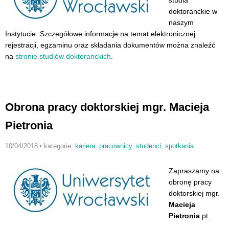
doktoranckie w
naszym
Instytucie. Szczegółowe informacje na temat elektronicznej
rejestracji, egzaminu oraz składania dokumentów można znaleźć
na
stronie studiów doktoranckich
.
Obrona pracy doktorskiej mgr. Macieja
Pietronia
10/04/2018
•
kategorie:
kariera
,
pracownicy
,
studenci
,
spotkania
Zapraszamy na
obronę pracy
doktorskiej mgr.
Macieja
Pietronia
pt.