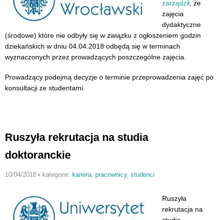
zarządził
, że
zajęcia
dydaktyczne
(środowe) które nie odbyły się w związku z ogłoszeniem godzin
dziekańskich w dniu 04.04.2018 odbędą się w terminach
wyznaczonych przez prowadzących poszczególne zajęcia.
Prowadzący podejmą decyzje o terminie przeprowadzenia zajęć po
konsultacji ze studentami.
Ruszyła rekrutacja na studia
doktoranckie
10/04/2018
•
kategorie:
kariera
,
pracownicy
,
studenci
Ruszyła
rekrutacja na
studia