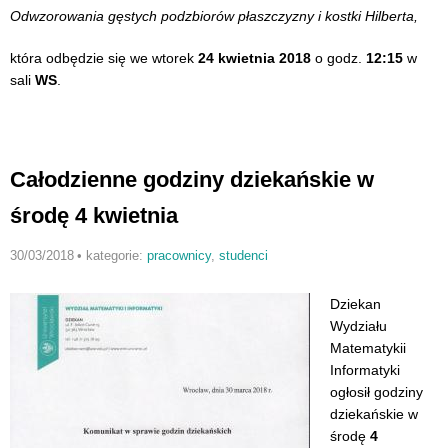
Odwzorowania gęstych podzbiorów płaszczyzny i kostki Hilberta,
która odbędzie się we wtorek
24 kwietnia 2018
o godz.
12:15
w
sali
WS
.
Całodzienne godziny dziekańskie w
środę 4 kwietnia
30/03/2018
•
kategorie:
pracownicy
,
studenci
Dziekan
Wydziału
Matematykii
Informatyki
ogłosił godziny
dziekańskie w
środę
4