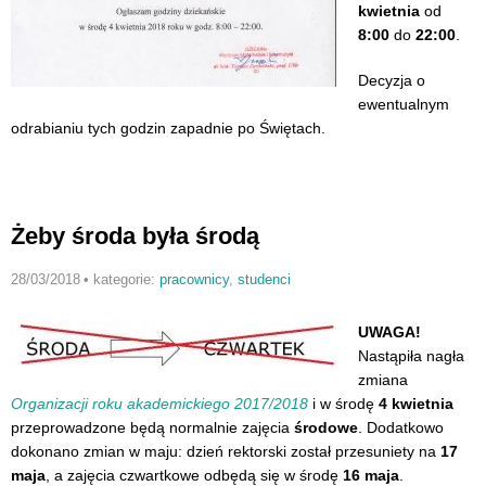
kwietnia
od
8:00
do
22:00
.
Decyzja o
ewentualnym
odrabianiu tych godzin zapadnie po Świętach.
Żeby środa była środą
28/03/2018
•
kategorie:
pracownicy
,
studenci
UWAGA!
Nastąpiła nagła
zmiana
Organizacji roku akademickiego 2017/2018
i w środę
4 kwietnia
przeprowadzone będą normalnie zajęcia
środowe
. Dodatkowo
dokonano zmian w maju: dzień rektorski został przesuniety na
17
maja
, a zajęcia czwartkowe odbędą się w środę
16 maja
.