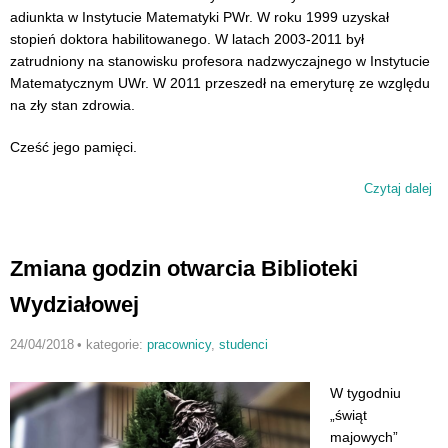
adiunkta w Instytucie Matematyki PWr. W roku 1999 uzyskał
stopień doktora habilitowanego. W latach 2003-2011 był
zatrudniony na stanowisku profesora nadzwyczajnego w Instytucie
Matematycznym UWr. W 2011 przeszedł na emeryturę ze względu
na zły stan zdrowia.
Cześć jego pamięci.
Czytaj dalej
wp
dr
Al
Ja
Zmiana godzin otwarcia Biblioteki
Wydziałowej
24/04/2018
•
kategorie:
pracownicy
,
studenci
W tygodniu
„świąt
majowych”