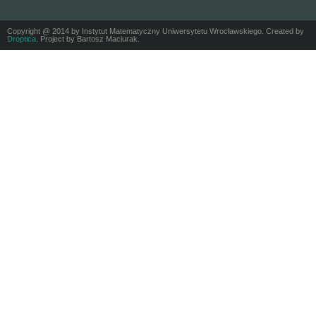
Copyright @ 2014 by Instytut Matematyczny Uniwersytetu Wrocławskiego. Created by
Droptica
. Project by Bartosz Maciurak.