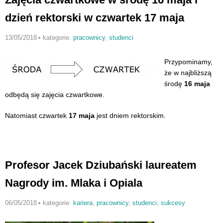
dzień rektorski w czwartek 17 maja
13/05/2018
•
kategorie:
pracownicy
,
studenci
Przypominamy,
że w najbliższą
środę
16 maja
odbędą się zajęcia czwartkowe.
Natomiast czwartek
17 maja
jest dniem rektorskim.
Profesor Jacek Dziubański laureatem
Nagrody im. Mlaka i Opiala
06/05/2018
•
kategorie:
kariera
,
pracownicy
,
studenci
,
sukcesy