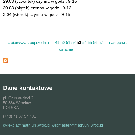
29.03 (czwartek) czynna w godz.: 9-15
30.03 (piątek) czynna w godz.: 9-13
3.04 (wtorek) czynna w godz.: 9-15
« pierwsza
‹ poprzednia
…
49
50
51
52
53
54
55
56
57
…
następna ›
Strony
ostatnia »
Dane kontaktowe
pl. Grunwaldzki 2
50-384 Wrocław
POLSKA
(+48) 71 37 57 401
dyrekcja@math.uni.wroc.pl webmaster@math.uni.wroc.pl