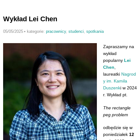
Se
wy
Wykład Lei Chen
05/05/2025
•
kategorie:
pracownicy
,
studenci
,
spotkania
Zapraszamy na
wykład
popularny
Lei
Chen
,
laureatki
Nagrod
y im. Kamila
Duszenk
i w 2024
r. Wykład pt.
The rectangle
peg problem
odbędzie się w
poniedziałek
12