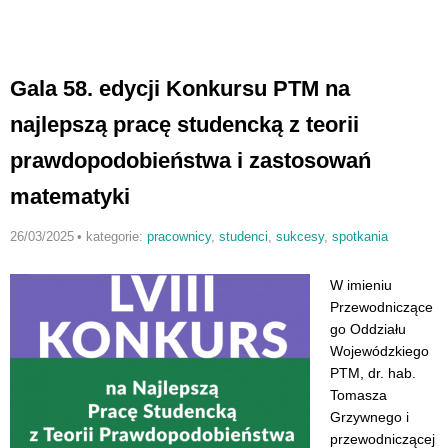
Gala 58. edycji Konkursu PTM na
najlepszą pracę studencką z teorii
prawdopodobieństwa i zastosowań
matematyki
26/03/2025
•
kategorie:
pracownicy
,
studenci
,
sukcesy
,
spotkania
W imieniu
Przewodniczące
go Oddziału
Wojewódzkiego
PTM, dr. hab.
Tomasza
Grzywnego i
przewodniczącej