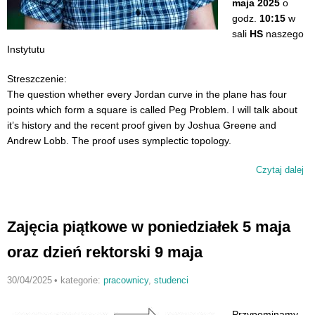
maja 2025
o
godz.
10:15
w
sali
HS
naszego
Instytutu
Streszczenie:
The question whether every Jordan curve in the plane has four
points which form a square is called Peg Problem. I will talk about
it’s history and the recent proof given by Joshua Greene and
Andrew Lobb. The proof uses symplectic topology.
Czytaj dalej
wp
Wy
Le
Ch
Zajęcia piątkowe w poniedziałek 5 maja
oraz dzień rektorski 9 maja
30/04/2025
•
kategorie:
pracownicy
,
studenci
Przypominamy,