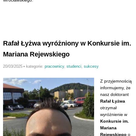
Wrocławskiego.
Rafał Łyżwa wyróżniony w Konkursie im.
Mariana Rejewskiego
20/03/2025
•
kategorie:
pracownicy
,
studenci
,
sukcesy
Z przyjemnością
informujemy, że
nasz doktorant
Rafał Łyżwa
otrzymał
wyróżnienie w
Konkursie im.
Mariana
Rejewskiego
o