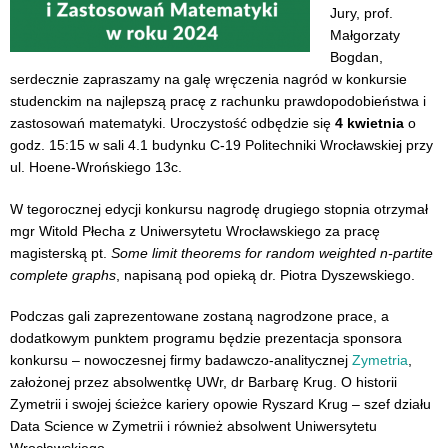
Jury, prof.
Małgorzaty
Bogdan,
serdecznie zapraszamy na galę wręczenia nagród w konkursie
studenckim na najlepszą pracę z rachunku prawdopodobieństwa i
zastosowań matematyki. Uroczystość odbędzie się
4 kwietnia
o
godz. 15:15 w sali 4.1 budynku C-19 Politechniki Wrocławskiej przy
ul. Hoene-Wrońskiego 13c.
W tegorocznej edycji konkursu nagrodę drugiego stopnia otrzymał
mgr Witold Płecha z Uniwersytetu Wrocławskiego za pracę
magisterską pt.
Some limit theorems for random weighted n-partite
complete graphs
, napisaną pod opieką dr. Piotra Dyszewskiego.
Podczas gali zaprezentowane zostaną nagrodzone prace, a
dodatkowym punktem programu będzie prezentacja sponsora
konkursu – nowoczesnej firmy badawczo-analitycznej
Zymetria
,
założonej przez absolwentkę UWr, dr Barbarę Krug. O historii
Zymetrii i swojej ścieżce kariery opowie Ryszard Krug – szef działu
Data Science w Zymetrii i również absolwent Uniwersytetu