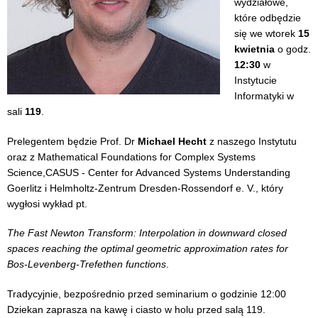
wydziałowe,
które odbędzie
się we wtorek
15
kwietnia
o godz.
12:30
w
Instytucie
Informatyki w
sali
119
.
Prelegentem będzie Prof. Dr
Michael Hecht
z naszego Instytutu
oraz z Mathematical Foundations for Complex Systems
Science,CASUS - Center for Advanced Systems Understanding
Goerlitz i Helmholtz-Zentrum Dresden-Rossendorf e. V., który
wygłosi wykład pt.
The Fast Newton Transform: Interpolation in downward closed
spaces reaching the optimal geometric approximation rates for
Bos-Levenberg-Trefethen functions
.
Tradycyjnie, bezpośrednio przed seminarium o godzinie 12:00
Dziekan zaprasza na kawę i ciasto w holu przed salą 119.