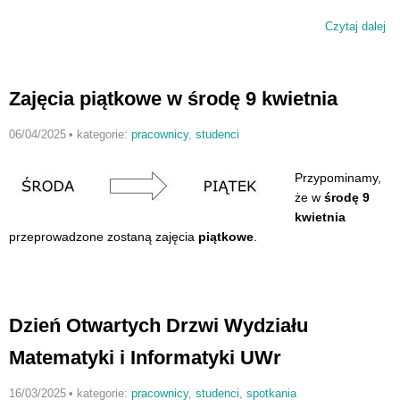
Czytaj dalej
wp
Se
wy
Zajęcia piątkowe w środę 9 kwietnia
06/04/2025
•
kategorie:
pracownicy
,
studenci
Przypominamy,
że w
środę 9
kwietnia
przeprowadzone zostaną zajęcia
piątkowe
.
Dzień Otwartych Drzwi Wydziału
Matematyki i Informatyki UWr
16/03/2025
•
kategorie:
pracownicy
,
studenci
,
spotkania