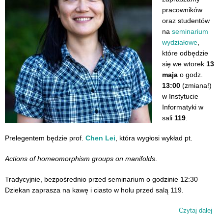
pracowników
oraz studentów
na
seminarium
wydziałowe
,
które odbędzie
się we wtorek
13
maja
o godz.
13:00
(zmiana!)
w Instytucie
Informatyki w
sali
119
.
Prelegentem będzie prof.
Chen Lei
, która wygłosi wykład pt.
Actions of homeomorphism groups on manifolds
.
Tradycyjnie, bezpośrednio przed seminarium o godzinie 12:30
Dziekan zaprasza na kawę i ciasto w holu przed salą 119.
Czytaj dalej
wp