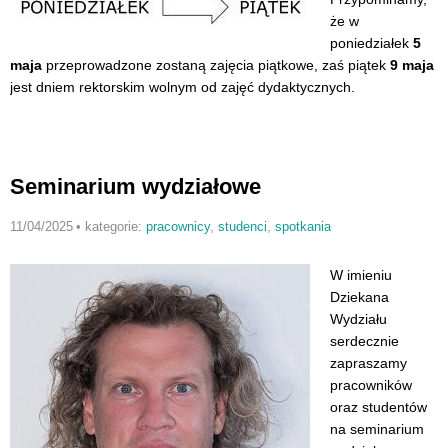
że w
poniedziałek
5
maja
przeprowadzone zostaną zajęcia piątkowe, zaś piątek
9 maja
jest dniem rektorskim wolnym od zajęć dydaktycznych.
Seminarium wydziałowe
11/04/2025
•
kategorie:
pracownicy
,
studenci
,
spotkania
W imieniu
Dziekana
Wydziału
serdecznie
zapraszamy
pracowników
oraz studentów
na seminarium