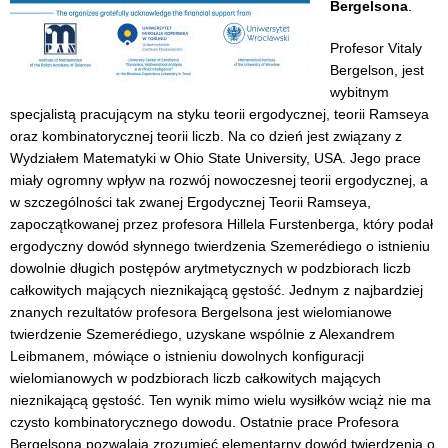
Bergelsona
.
Profesor Vitaly
Bergelson, jest
wybitnym
specjalistą pracującym na styku teorii ergodycznej, teorii Ramseya
oraz kombinatorycznej teorii liczb. Na co dzień jest związany z
Wydziałem Matematyki w Ohio State University, USA. Jego prace
miały ogromny wpływ na rozwój nowoczesnej teorii ergodycznej, a
w szczególności tak zwanej Ergodycznej Teorii Ramseya,
zapoczątkowanej przez profesora Hillela Furstenberga, który podał
ergodyczny dowód słynnego twierdzenia Szemerédiego o istnieniu
dowolnie długich postępów arytmetycznych w podzbiorach liczb
całkowitych mających nieznikającą gęstość. Jednym z najbardziej
znanych rezultatów profesora Bergelsona jest wielomianowe
twierdzenie Szemerédiego, uzyskane wspólnie z Alexandrem
Leibmanem, mówiące o istnieniu dowolnych konfiguracji
wielomianowych w podzbiorach liczb całkowitych mających
nieznikającą gęstość. Ten wynik mimo wielu wysiłków wciąż nie ma
czysto kombinatorycznego dowodu. Ostatnie prace Profesora
Bergelsona pozwalają zrozumieć elementarny dowód twierdzenia o