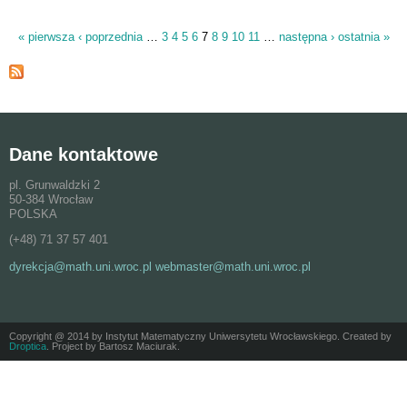
« pierwsza
‹ poprzednia
…
3
4
5
6
7
8
9
10
11
…
następna ›
ostatnia »
Strony
Dane kontaktowe
pl. Grunwaldzki 2
50-384 Wrocław
POLSKA
(+48) 71 37 57 401
dyrekcja@math.uni.wroc.pl webmaster@math.uni.wroc.pl
Copyright @ 2014 by Instytut Matematyczny Uniwersytetu Wrocławskiego. Created by
Droptica
. Project by Bartosz Maciurak.