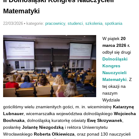
Matematyki
22/03/2026
•
kategorie:
pracownicy
,
studenci
,
szkolenia
,
spotkania
W piątek
20
marca 2026 r.
odbył się drugi
Dolnośląski
Kongres
Nauczycieli
Matematyki
. Z
tej okazji na
naszym
Wydziale
gościliśmy wielu znamienitych gości, m. in. wiceministrę
Katarzynę
Lubnauer
, wicemarszałka województwa dolnośląskiego
Wojciecha
Bochnaka
, dolnośląską kuratorkę oświaty
Ewę Skrzywanek
,
posłankę
Jolantę Niezgodzką
i rektora Uniwersytetu
Wrocławskiego
Roberta Olkiewicza
, oraz ponad 130 nauczycieli