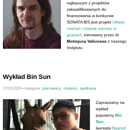
najlepszym z projektów
zakwalifikowanych do
finansowania w konkursie
SONATA BIS jest projekt
Układy
równań i stopnie wzrostu w
grupach
, kierowany przez dr.
Motiejusa Valiunasa
z naszego
Instytutu.
Wykład Bin Sun
27/02/2026
•
kategorie:
pracownicy
,
studenci
,
spotkania
Zapraszamy na
wykład
popularny
Bin
Sun
,
laureata
Nagrod