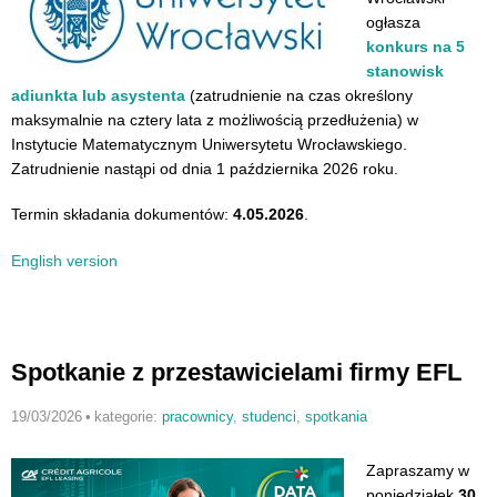
ogłasza
konkurs na 5
stanowisk
adiunkta lub asystenta
(zatrudnienie na czas określony
maksymalnie na cztery lata z możliwością przedłużenia) w
Instytucie Matematycznym Uniwersytetu Wrocławskiego.
Zatrudnienie nastąpi od dnia 1 października 2026 roku.
Termin składania dokumentów:
4.05.2026
.
English version
Spotkanie z przestawicielami firmy EFL
19/03/2026
•
kategorie:
pracownicy
,
studenci
,
spotkania
Zapraszamy w
poniedziałek
30