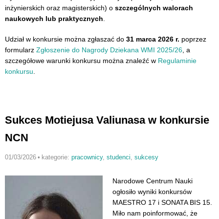
inżynierskich oraz magisterskich) o
szczególnych walorach
naukowych lub praktycznych
.
Udział w konkursie można zgłaszać do
31 marca 2026 r.
poprzez
formularz
Zgłoszenie do Nagrody Dziekana WMI 2025/26
, a
szczegółowe warunki konkursu można znaleźć w
Regulaminie
konkursu
.
Sukces Motiejusa Valiunasa w konkursie
NCN
01/03/2026
•
kategorie:
pracownicy
,
studenci
,
sukcesy
Narodowe Centrum Nauki
ogłosiło wyniki konkursów
MAESTRO 17 i SONATA BIS 15.
Miło nam poinformować, że