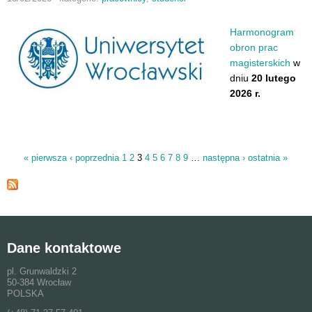
Harmonogram
obron prac
magisterskich
w
dniu
20 lutego
2026 r.
« pierwsza
‹ poprzednia
1
2
3
4
5
6
7
8
9
…
następna ›
ostatnia »
Strony
Dane kontaktowe
pl. Grunwaldzki 2
50-384 Wrocław
POLSKA