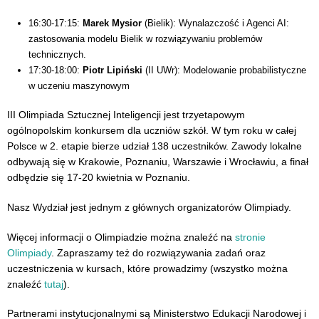
16:30-17:15:
Marek Mysior
(Bielik): Wynalazczość i Agenci AI:
zastosowania modelu Bielik w rozwiązywaniu problemów
technicznych.
17:30-18:00:
Piotr Lipiński
(II UWr): Modelowanie probabilistyczne
w uczeniu maszynowym
III Olimpiada Sztucznej Inteligencji jest trzyetapowym
ogólnopolskim konkursem dla uczniów szkół. W tym roku w całej
Polsce w 2. etapie bierze udział 138 uczestników. Zawody lokalne
odbywają się w Krakowie, Poznaniu, Warszawie i Wrocławiu, a finał
odbędzie się 17-20 kwietnia w Poznaniu.
Nasz Wydział jest jednym z głównych organizatorów Olimpiady.
Więcej informacji o Olimpiadzie można znaleźć na
stronie
Olimpiady
. Zapraszamy też do rozwiązywania zadań oraz
uczestniczenia w kursach, które prowadzimy (wszystko można
znaleźć
tutaj
).
Partnerami instytucjonalnymi są Ministerstwo Edukacji Narodowej i