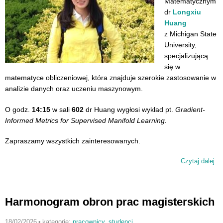
Matematycznym
dr
Longxiu
Huang
z Michigan State
University,
specjalizującą
się w
matematyce obliczeniowej, która znajduje szerokie zastosowanie w
analizie danych oraz uczeniu maszynowym.
O godz.
14:15
w sali
602
dr Huang wygłosi wykład pt.
Gradient-
Informed Metrics for Supervised Manifold Learning.
Zapraszamy wszystkich zainteresowanych.
Czytaj dalej
wp
Wy
dr
Lo
Harmonogram obron prac magisterskich
Hu
18/02/2026
•
kategorie:
pracownicy
,
studenci