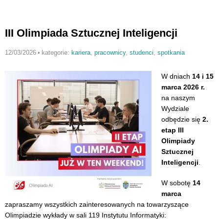
III Olimpiada Sztucznej Inteligencji
12/03/2026
•
kategorie:
kariera
,
pracownicy
,
studenci
,
spotkania
W dniach
14 i 15
marca 2026 r.
na naszym
Wydziale
odbędzie się
2.
etap III
Olimpiady
Sztucznej
Inteligencji
.
W sobotę
14
marca
zapraszamy wszystkich zainteresowanych na towarzyszące
Olimpiadzie wykłady w sali 119 Instytutu Informatyki: