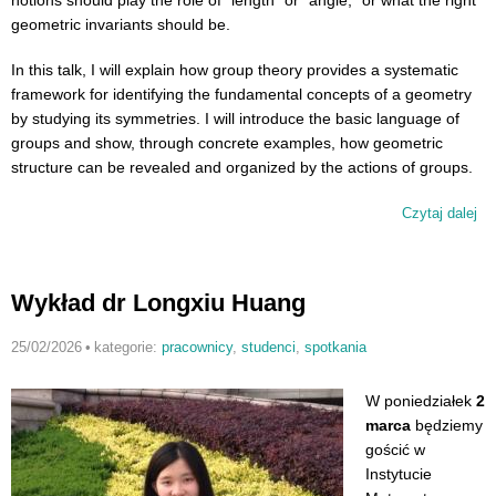
geometric invariants should be.
In this talk, I will explain how group theory provides a systematic
framework for identifying the fundamental concepts of a geometry
by studying its symmetries. I will introduce the basic language of
groups and show, through concrete examples, how geometric
structure can be revealed and organized by the actions of groups.
Czytaj dalej
wp
Wy
Bi
Su
Wykład dr Longxiu Huang
25/02/2026
•
kategorie:
pracownicy
,
studenci
,
spotkania
W poniedziałek
2
marca
będziemy
gościć w
Instytucie