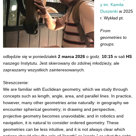
y im. Kamila
Duszenki
w 2025
r. Wykład pt.
From
geometries to
groups.
odbędzie się w poniedziałek
2 marca 2026
o godz.
10:15
w sali
HS
naszego Instytutu. Jest skierowany do zdolnej młodzieży, ale
zapraszamy wszystkich zainteresowanych.
Streszczenie:
We are familiar with Euclidean geometry, which we study through
concepts such as length, angle, area, and parallel lines. In practice,
however, many other geometries arise naturally: in geography we
encounter spherical geometry; in drawing and perspective,
projective geometry becomes unavoidable; and in robotics and
navigation, it is natural to consider ordered geometry. These
geometries can be less intuitive, and it is not always clear which
notions should play the role of “length” or “angle,” or what the right