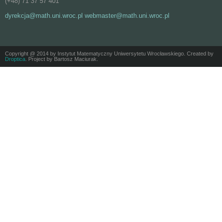
(+48) 71 37 57 401
dyrekcja@math.uni.wroc.pl webmaster@math.uni.wroc.pl
Copyright @ 2014 by Instytut Matematyczny Uniwersytetu Wrocławskiego. Created by
Droptica
. Project by Bartosz Maciurak.