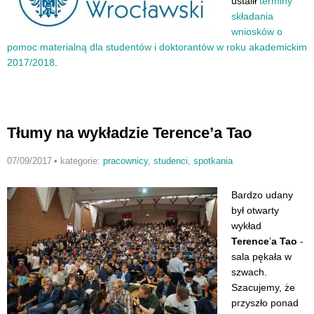
ustalił
terminy
składania
wniosków o
pomoc materialną dla studentów i doktorantów w roku akademickim
2017/2018
.
Tłumy na wykładzie Terence’a Tao
07/09/2017
•
kategorie:
pracownicy
,
studenci
,
spotkania
Bardzo udany
był otwarty
wykład
Terence
’
a Tao
-
sala pękała w
szwach.
Szacujemy, że
przyszło ponad