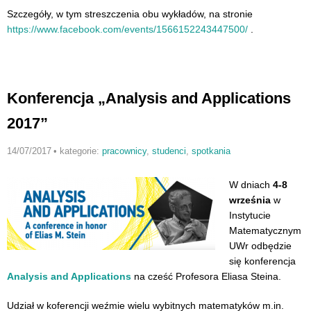
Szczegóły, w tym streszczenia obu wykładów, na stronie
https://www.facebook.com/events/15661522434475
00/
.
Konferencja „Analysis and Applications
2017”
14/07/2017
•
kategorie:
pracownicy
,
studenci
,
spotkania
W dniach
4-8
września
w
Instytucie
Matematycznym
UWr odbędzie
się konferencja
Analysis and Applications
na cześć Profesora Eliasa Steina.
Udział w koferencji weźmie wielu wybitnych matematyków m.in.