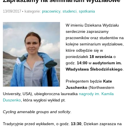
13/09/2017
•
kategorie:
pracownicy
,
studenci
,
spotkania
W imieniu Dziekana Wydziału
serdecznie zapraszamy
pracowników oraz studentów na
kolejne seminarium wydziałowe,
które odbędzie się w
poniedziałek
18 września
o
godz.
14:00
w
audytorium im.
Władysława Ślebodzińskiego
.
Prelegentem będzie
Kate
Juschenko
(Northwestern
University, USA), ubiegłoroczna laureatka
nagrody im. Kamila
Duszenko
, która wygłosi wykład pt.
Cycling amenable groups and soficity
.
Tradycyjnie przed wykładem, o godz.
13:30
, Dziekan zaprasza na