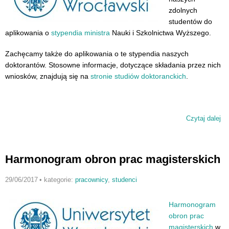
zdolnych
studentów do
aplikowania o
stypendia ministra
Nauki i Szkolnictwa Wyższego.
Zachęcamy także do aplikowania o te stypendia naszych
doktorantów. Stosowne informacje, dotyczące składania przez nich
wniosków, znajdują się na
stronie studiów doktoranckich
.
Czytaj dalej
wp
St
mi
st
Harmonogram obron prac magisterskich
do
na
29/06/2017
•
kategorie:
pracownicy
,
studenci
ak
20
Harmonogram
obron prac
magisterskich
w