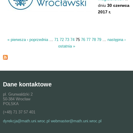
dniu
30 czerwca
2017 r.
« pierwsza
‹ poprzednia
…
71
72
73
74
75
76
77
78
79
…
następna ›
Strony
ostatnia »
Dane kontaktowe
pl. Grunwaldzki 2
50-384 Wrocław
POLSKA
(+48) 71 37 57 401
dyrekcja@math.uni.wroc.pl webmaster@math.uni.wroc.pl