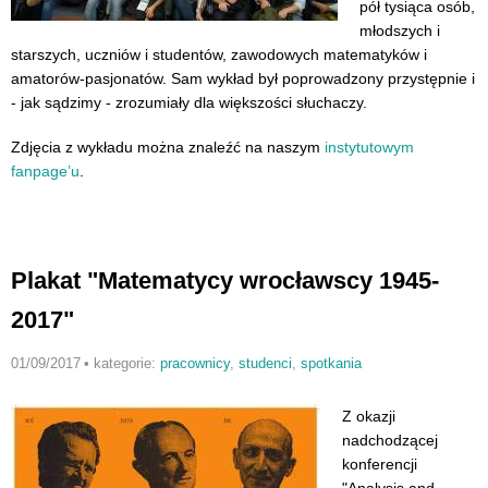
pół tysiąca osób,
młodszych i
starszych, uczniów i studentów, zawodowych matematyków i
amatorów-pasjonatów. Sam wykład był poprowadzony przystępnie i
- jak sądzimy - zrozumiały dla większości słuchaczy.
Zdjęcia z wykładu można znaleźć na naszym
instytutowym
fanpage’u
.
Plakat "Matematycy wrocławscy 1945-
2017"
01/09/2017
•
kategorie:
pracownicy
,
studenci
,
spotkania
Z okazji
nadchodzącej
konferencji
"Analysis and