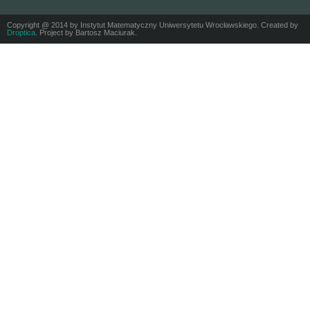
Copyright @ 2014 by Instytut Matematyczny Uniwersytetu Wrocławskiego. Created by
Droptica
. Project by Bartosz Maciurak.