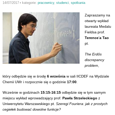
14/07/2017
•
kategorie:
pracownicy
,
studenci
,
spotkania
Zapraszamy na
otwarty wykład
laureata Medalu
Fieldsa prof.
Terence
’
a Tao
pt.
The Erdős
discrepancy
problem
,
który odbędzie się w środę
6 września
w sali IICDEF na Wydziale
Chemii UWr i rozpocznie się o godzinie
17:00
.
Wcześnie w godzinach
15:15-16:15
odbędzie się w tym samym
miejscu wykład wprowadzający prof.
Pawła Strzeleckiego
z
Uniwersytetu Warszawskiego pt.
Szeregi Fouriera: jak z prostych
cegiełek budować dowolne funkcje?