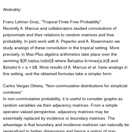
Abstrakty:
Franz Lehner-Graz, "Tropical Finite Free Probability"
Recently A. Marcus and collaborators studied convolutions of
polynomials and
their relations to random matrices and free
probability.
In joint work with A. Peperko and A. Rosenmann we
study analogs of these
convolution in the tropical setting. More
precisely, in Max-Plus algebra
arithmetics take place over the
semiring $(R,\oplus,\odot)$ where $a\oplus
b=\max(a,b)$ and
$a\odot b = a + b$.
Most results of A. Marcus et al. have analogs in
this setting,
and the obtained formulas take a simpler form.
Carlos Vargas Obieta,
"Non-commutative distributions for simplicial
comlexes"
In non-commutative probability, it is useful to consider graphs as
random
variables via their adjacency matrices. From a simple
operator-valued
perspective, adjacency matrices may be
essentially replaced by incidence or
boundary matrices. The
advantage is that boundary and incidence matrices
can naturally be
generalized to higher dimensions and hence a notion of
non-