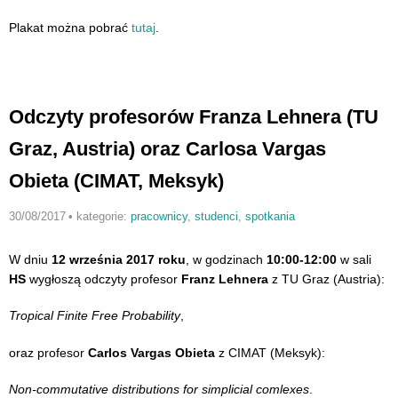
Plakat można pobrać
tutaj
.
Odczyty profesorów Franza Lehnera (TU
Graz, Austria) oraz Carlosa Vargas
Obieta (CIMAT, Meksyk)
30/08/2017
•
kategorie:
pracownicy
,
studenci
,
spotkania
W dniu
12
września 2017
roku
,
w godzinach
10:00-12:00
w sali
HS
wygłoszą odczyty
profesor
Franz Lehnera
z TU Graz (Austria):
Tropical Finite Free Probability
,
oraz profesor
Carlos Vargas Obieta
z CIMAT (Meksyk):
Non-commutative distributions for simplicial comlexes
.