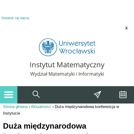
Powiadomienie o plikach cookie. Strona Instytut Matematyczny korzysta z plików
cookie. Pozostając na tej stronie, wyrażasz zgodę na korzystanie z plików cookie.
Dowiedz się więcej
x
Instytut Matematyczny
Wydział Matematyki i Informatyki
Strona główna
›
Aktualności
›
Duża międzynarodowa konferencja w
Jesteś tutaj
Instytucie
Duża międzynarodowa