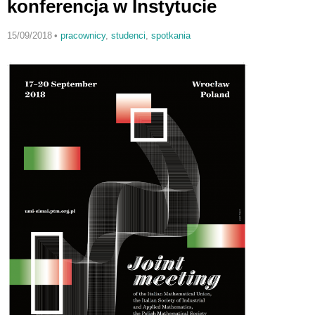
konferencja w Instytucie
15/09/2018
•
pracownicy
,
studenci
,
spotkania