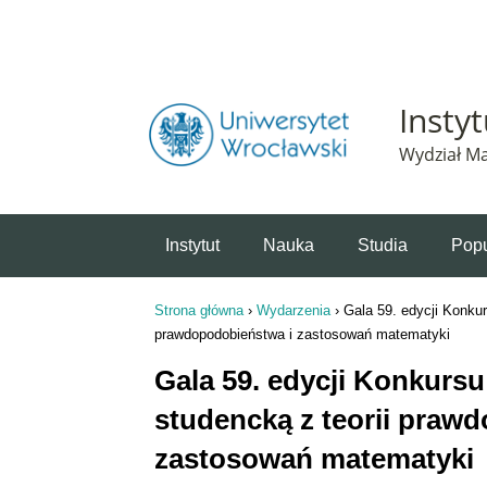
Powiadomienie o plikach cookie. Strona Instytut 
Insty
Wydział Ma
Instytut
Nauka
Studia
Popu
Strona główna
›
Wydarzenia
›
Gala 59. edycji Konku
Jesteś tutaj
prawdopodobieństwa i zastosowań matematyki
Gala 59. edycji Konkurs
studencką z teorii praw
zastosowań matematyki