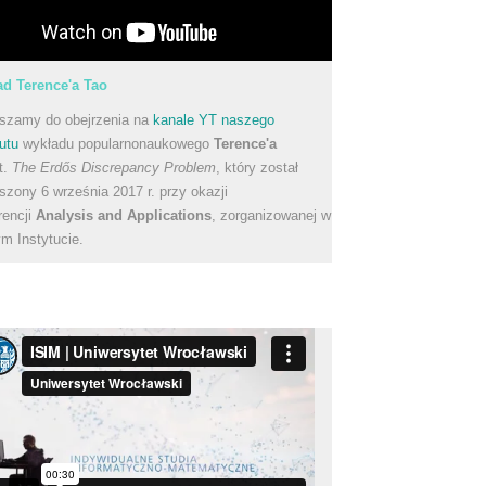
d Terence'a Tao
szamy do obejrzenia na
kanale YT naszego
utu
wykładu popularnonaukowego
Terence'a
t.
The Erdős Discrepancy Problem
, który został
szony 6 września 2017 r. przy okazji
rencji
Analysis and Applications
, zorganizowanej w
m Instytucie.