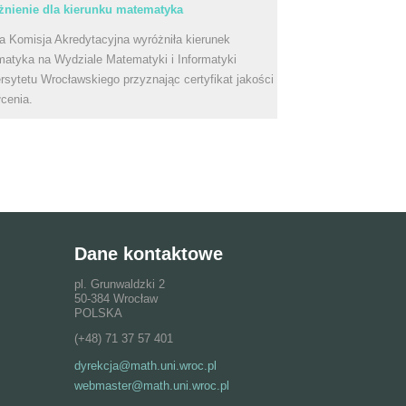
nienie dla kierunku matematyka
a Komisja Akredytacyjna wyróżniła kierunek
atyka na Wydziale Matematyki i Informatyki
rsytetu Wrocławskiego przyznając certyfikat jakości
łcenia.
Dane kontaktowe
pl. Grunwaldzki 2
50-384 Wrocław
POLSKA
(+48) 71 37 57 401
dyrekcja@math.uni.wroc.pl
webmaster@math.uni.wroc.pl