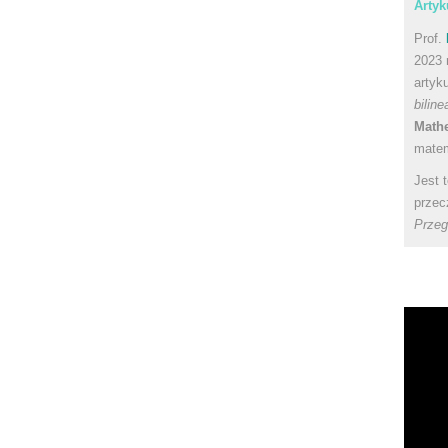
Artyk
Prof.
2023 
artyk
bilin
Math
matem
Jest 
przec
Przeg