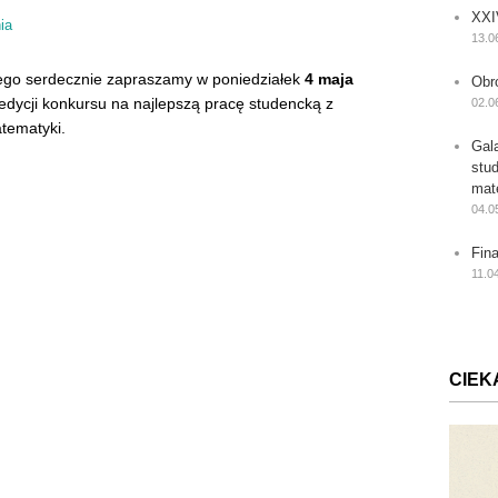
XXI
ia
13.0
ego serdecznie zapraszamy w poniedziałek
4 maja
Obr
edycji konkursu na najlepszą pracę studencką z
02.0
tematyki.
Gal
stu
mat
04.0
Fin
11.0
CIEK