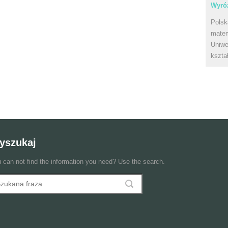
Wyróż
Polsk
matem
Uniwe
kszta
yszukaj
 can not find the information you need? Use the search.
szukaj
ormularz wyszukiwania