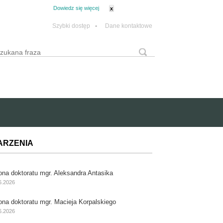
tanie z plików cookie.
Dowiedz się więcej
x
Szybki dostęp
•
Dane kontaktowe
yszukaj
Formularz wyszukiwania
ARZENIA
ona doktoratu mgr. Aleksandra Antasika
6.2026
ona doktoratu mgr. Macieja Korpalskiego
6.2026