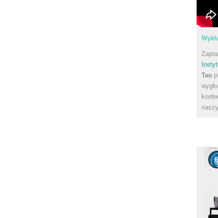
Wykła
Zapra
Instyt
Tao
p
wygło
konfe
naszy