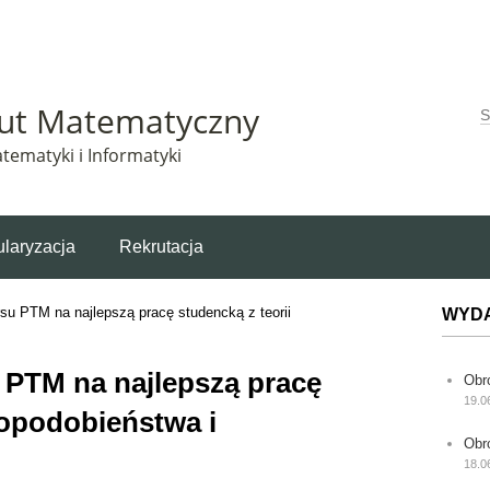
Matematyczny korzysta z plików cookie. Pozostając na tej stronie, wyrażasz zgodę na korzys
tut Matematyczny
W
tematyki i Informatyki
laryzacja
Rekrutacja
rsu PTM na najlepszą pracę studencką z teorii
WYD
u PTM na najlepszą pracę
Obr
19.0
dopodobieństwa i
Obr
18.0