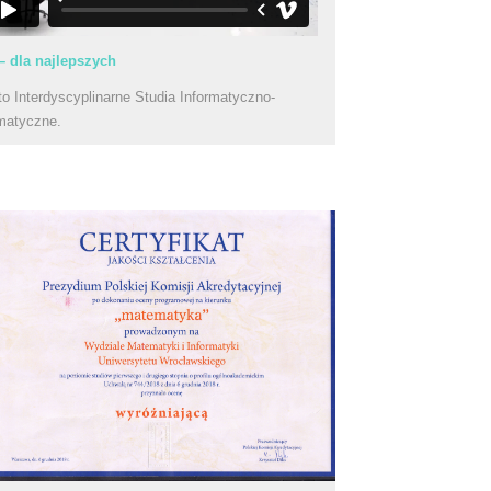
– dla najlepszych
to Interdyscyplinarne Studia Informatyczno-
matyczne.