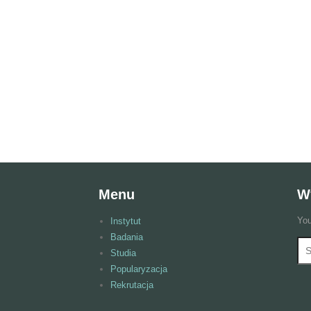
Menu
W
You
Instytut
Badania
Wy
F
Studia
Popularyzacja
Rekrutacja