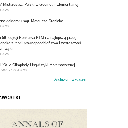
V Mistrzostwa Polski w Geometrii Elementarnej
6.2026
ona doktoratu mgr. Mateusza Staniaka
6.2026
a 59. edycji Konkursu PTM na najlepszą pracę
dencką z teorii prawdopodobieństwa i zastosowań
ematyki
5.2026
ał XXIV Olimpiady Lingwistyki Matematycznej
4.2026 - 12.04.2026
Archiwum wydarzeń
AWOSTKI