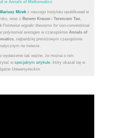
uł w Annals of Mathematics
Mariusz Mirek
z naszego Instytutu opublikował w
roku, wraz z
Benem Krause
i
Terencem Tao
,
uł
Pointwise ergodic theorems for non-conventional
ear polynomial averages
w czasopiśmie
Annals of
ematics
, najbardziej prestiżowym czasopiśmie
atycznym na świecie.
to wydarzenie tak ważne, że można o nim
zytać w
specjalnym artykule
, który ukazał się w
lądzie Uniwersyteckim
.