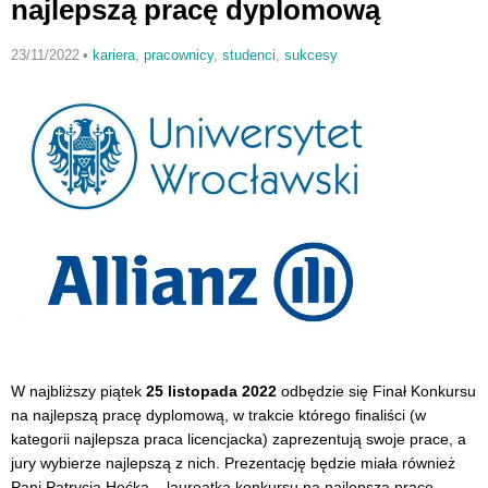
najlepszą pracę dyplomową
23/11/2022
•
kariera
,
pracownicy
,
studenci
,
sukcesy
W najbliższy piątek
25 listopada 2022
odbędzie się Finał Konkursu
na najlepszą pracę dyplomową, w trakcie którego finaliści (w
kategorii najlepsza praca licencjacka) zaprezentują swoje prace, a
jury wybierze najlepszą z nich. Prezentację będzie miała również
Pani Patrycja Hęćka – laureatka konkursu na najlepszą pracę