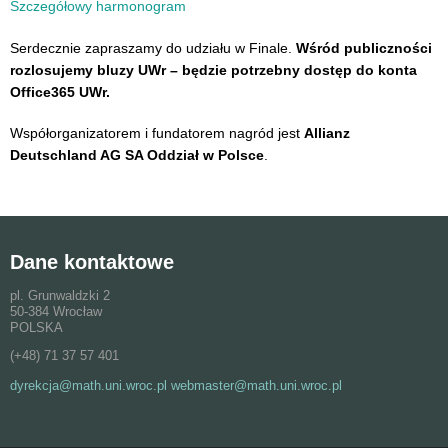
Szczegółowy harmonogram
Serdecznie zapraszamy do udziału w Finale.
Wśród publiczności
rozlosujemy bluzy UWr – będzie potrzebny dostęp do konta
Office365 UWr.
Współorganizatorem i fundatorem nagród jest
Allianz
Deutschland AG SA Oddział w Polsce
.
Dane kontaktowe
pl. Grunwaldzki 2
50-384 Wrocław
POLSKA
(+48) 71 37 57 401
dyrekcja@math.uni.wroc.pl webmaster@math.uni.wroc.pl