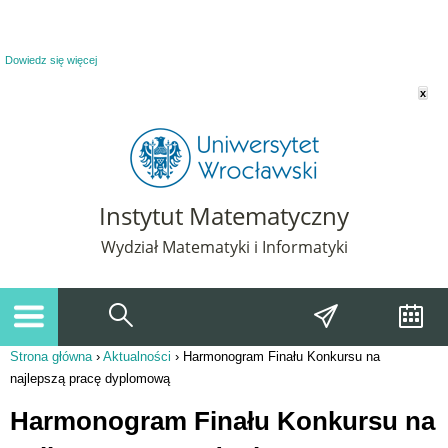
Powiadomienie o plikach cookie. Strona Instytut Matematyczny korzysta z plików
cookie. Pozostając na tej stronie, wyrażasz zgodę na korzystanie z plików cookie.
Dowiedz się więcej
x
Instytut Matematyczny
Wydział Matematyki i Informatyki
Strona główna
›
Aktualności
›
Harmonogram Finału Konkursu na
Jesteś tutaj
najlepszą pracę dyplomową
Harmonogram Finału Konkursu na