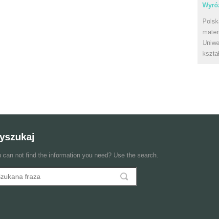
Wyróż
Polsk
matem
Uniwe
kszta
yszukaj
 can not find the information you need? Use the search.
szukaj
ormularz wyszukiwania