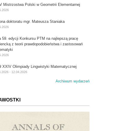
V Mistrzostwa Polski w Geometrii Elementarnej
6.2026
ona doktoratu mgr. Mateusza Staniaka
6.2026
a 59. edycji Konkursu PTM na najlepszą pracę
dencką z teorii prawdopodobieństwa i zastosowań
ematyki
5.2026
ał XXIV Olimpiady Lingwistyki Matematycznej
4.2026 - 12.04.2026
Archiwum wydarzeń
AWOSTKI