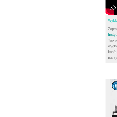
Wykła
Zapra
Instyt
Tao
p
wygło
konfe
naszy