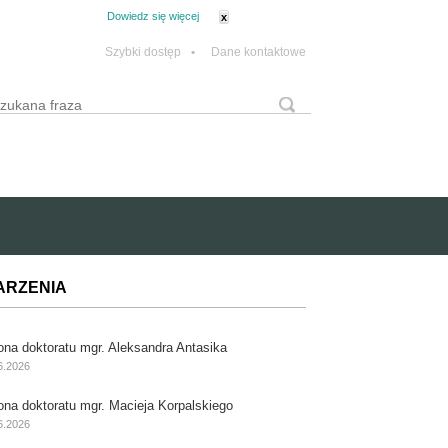
tanie z plików cookie.
Dowiedz się więcej
x
Szybki dostęp
•
Dane kontaktowe
yszukaj
Formularz wyszukiwania
ARZENIA
ona doktoratu mgr. Aleksandra Antasika
6.2026
ona doktoratu mgr. Macieja Korpalskiego
6.2026