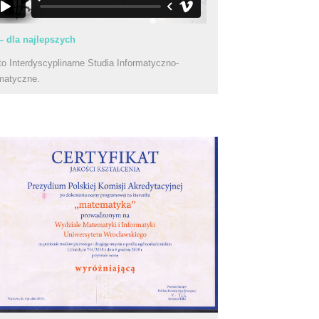
– dla najlepszych
to Interdyscyplinarne Studia Informatyczno-
matyczne.