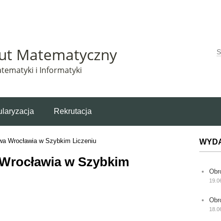
Matematyczny korzysta z plików cookie. Pozostając na tej stronie, wyrażasz zgodę na korzys
tut Matematyczny
W
tematyki i Informatyki
laryzacja
Rekrutacja
twa Wrocławia w Szybkim Liczeniu
WYD
a Wrocławia w Szybkim
Obr
19.0
Obr
18.0