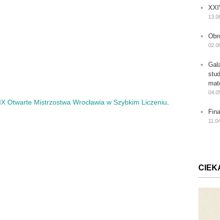
XXI
13.0
Obr
02.0
Gal
stu
mat
04.0
IIX Otwarte Mistrzostwa Wrocławia w Szybkim Liczeniu
.
Fin
11.0
CIEK