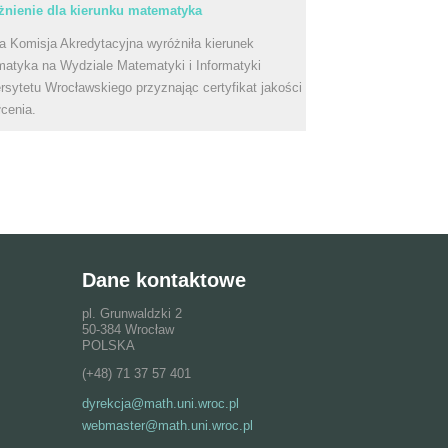
nienie dla kierunku matematyka
a Komisja Akredytacyjna wyróżniła kierunek
atyka na Wydziale Matematyki i Informatyki
rsytetu Wrocławskiego przyznając certyfikat jakości
łcenia.
Dane kontaktowe
pl. Grunwaldzki 2
50-384 Wrocław
POLSKA
(+48) 71 37 57 401
dyrekcja@math.uni.wroc.pl
webmaster@math.uni.wroc.pl