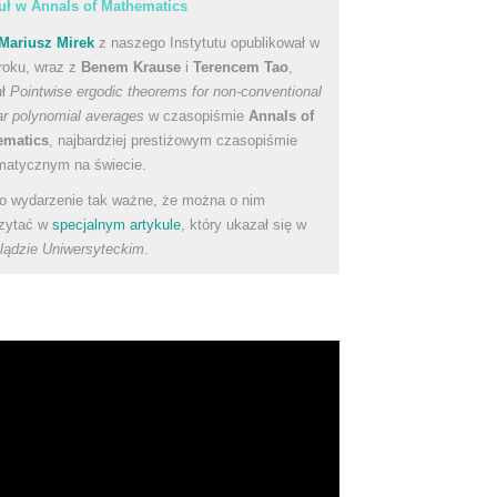
uł w Annals of Mathematics
Mariusz Mirek
z naszego Instytutu opublikował w
roku, wraz z
Benem Krause
i
Terencem Tao
,
uł
Pointwise ergodic theorems for non-conventional
ear polynomial averages
w czasopiśmie
Annals of
ematics
, najbardziej prestiżowym czasopiśmie
atycznym na świecie.
to wydarzenie tak ważne, że można o nim
zytać w
specjalnym artykule
, który ukazał się w
lądzie Uniwersyteckim
.