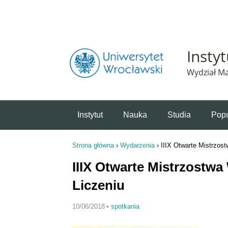
Powiadomienie o plikach cookie. Strona Instytut 
Insty
Wydział Ma
Instytut
Nauka
Studia
Popu
Strona główna
›
Wydarzenia
›
IIIX Otwarte Mistrzos
Jesteś tutaj
IIIX Otwarte Mistrzostw
Liczeniu
10/06/2018
•
spotkania