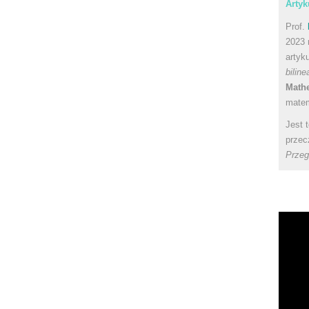
Artyk
Prof.
2023 
artyk
bilin
Math
matem
Jest 
przec
Przeg