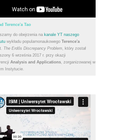
d Terence'a Tao
szamy do obejrzenia na
kanale YT naszego
utu
wykładu popularnonaukowego
Terence'a
t.
The Erdős Discrepancy Problem
, który został
szony 6 września 2017 r. przy okazji
rencji
Analysis and Applications
, zorganizowanej w
m Instytucie.