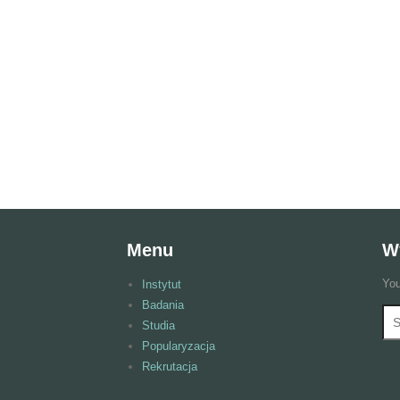
Menu
W
You
Instytut
Badania
Wy
F
Studia
Popularyzacja
Rekrutacja