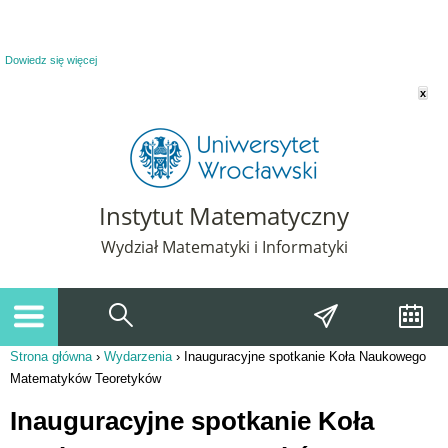
Powiadomienie o plikach cookie. Strona Instytut Matematyczny korzysta z plików
cookie. Pozostając na tej stronie, wyrażasz zgodę na korzystanie z plików cookie.
Dowiedz się więcej
x
Instytut Matematyczny
Wydział Matematyki i Informatyki
Strona główna
›
Wydarzenia
›
Inauguracyjne spotkanie Koła Naukowego
Jesteś tutaj
Matematyków Teoretyków
Inauguracyjne spotkanie Koła