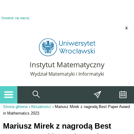
Powiadomienie o plikach cookie. Strona Instytut Matematyczny korzysta z plików
cookie. Pozostając na tej stronie, wyrażasz zgodę na korzystanie z plików cookie.
Dowiedz się więcej
x
Instytut Matematyczny
Wydział Matematyki i Informatyki
Strona główna
›
Aktualności
›
Mariusz Mirek z nagrodą Best Paper Award
Jesteś tutaj
in Mathematics 2023
Mariusz Mirek z nagrodą Best