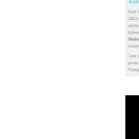
Artyk
Prof.
2023 
artyk
bilin
Math
matem
Jest 
przec
Przeg