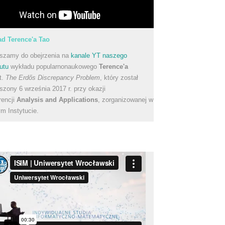
d Terence'a Tao
szamy do obejrzenia na
kanale YT naszego
utu
wykładu popularnonaukowego
Terence'a
t.
The Erdős Discrepancy Problem
, który został
szony 6 września 2017 r. przy okazji
rencji
Analysis and Applications
, zorganizowanej w
m Instytucie.