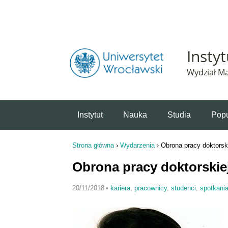
Powiadomienie o plikach cookie. Strona Instytut 
Insty
Wydział Ma
Instytut
Nauka
Studia
Popu
Strona główna
›
Wydarzenia
›
Obrona pracy doktorsk
Jesteś tutaj
Obrona pracy doktorskie
20/11/2018
•
kariera
,
pracownicy
,
studenci
,
spotkani