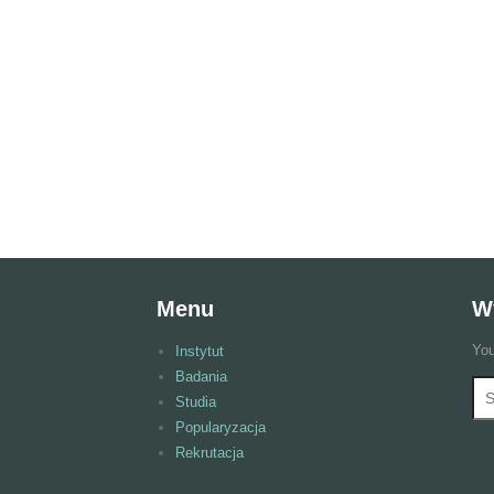
Menu
W
You
Instytut
Badania
Wy
F
Studia
Popularyzacja
Rekrutacja