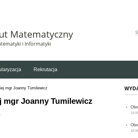
Matematyczny korzysta z plików cookie. Pozostając na tej stronie, wyrażasz zgodę na korzys
tut Matematyczny
W
tematyki i Informatyki
laryzacja
Rekrutacja
iej mgr Joanny Tumilewicz
WYD
j mgr Joanny Tumilewicz
Obr
19.0
a
Obr
18.0