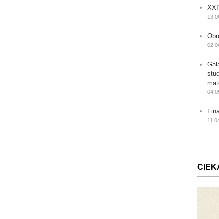
XXI
13.0
Obr
02.0
Gal
stu
mat
04.0
Fin
11.0
CIEK