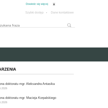
tanie z plików cookie.
Dowiedz się więcej
x
Szybki dostęp
•
Dane kontaktowe
yszukaj
Formularz wyszukiwania
ARZENIA
ona doktoratu mgr. Aleksandra Antasika
6.2026
ona doktoratu mgr. Macieja Korpalskiego
6.2026