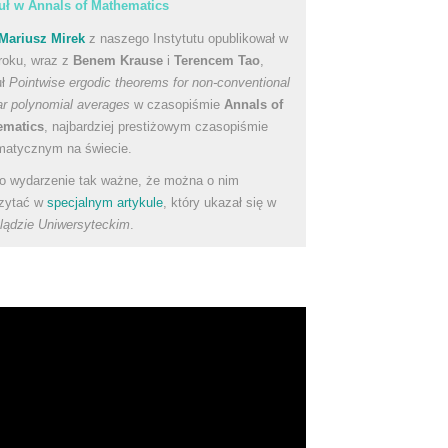
uł w Annals of Mathematics
Mariusz Mirek
z naszego Instytutu opublikował w
roku, wraz z
Benem Krause
i
Terencem Tao
,
uł
Pointwise ergodic theorems for non-conventional
ear polynomial averages
w czasopiśmie
Annals of
ematics
, najbardziej prestiżowym czasopiśmie
atycznym na świecie.
to wydarzenie tak ważne, że można o nim
zytać w
specjalnym artykule
, który ukazał się w
lądzie Uniwersyteckim
.