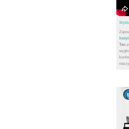
Wykła
Zapra
Instyt
Tao
p
wygło
konfe
naszy