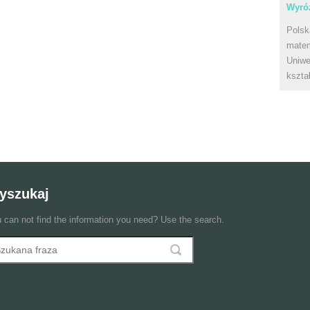
Wyróż
Polsk
matem
Uniwe
kszta
yszukaj
 can not find the information you need? Use the search.
szukaj
ormularz wyszukiwania