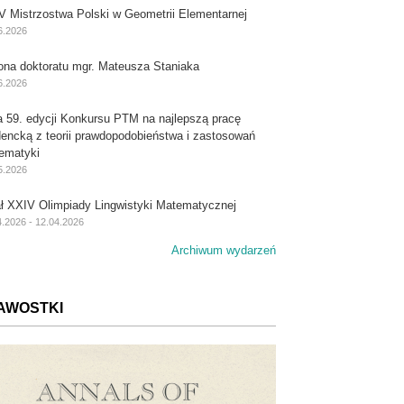
V Mistrzostwa Polski w Geometrii Elementarnej
6.2026
ona doktoratu mgr. Mateusza Staniaka
6.2026
a 59. edycji Konkursu PTM na najlepszą pracę
dencką z teorii prawdopodobieństwa i zastosowań
ematyki
5.2026
ał XXIV Olimpiady Lingwistyki Matematycznej
4.2026 - 12.04.2026
Archiwum wydarzeń
AWOSTKI