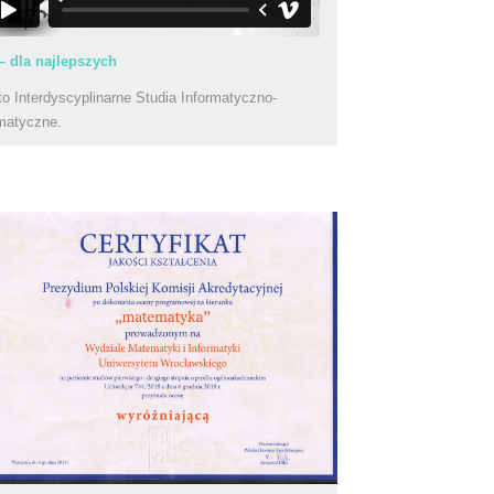
– dla najlepszych
to Interdyscyplinarne Studia Informatyczno-
matyczne.