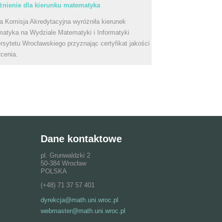
nienie dla kierunku matematyka
a Komisja Akredytacyjna wyróżniła kierunek
atyka na Wydziale Matematyki i Informatyki
rsytetu Wrocławskiego przyznając certyfikat jakości
łcenia.
Dane kontaktowe
pl. Grunwaldzki 2
50-384 Wrocław
POLSKA
(+48) 71 37 57 401
dyrekcja@math.uni.wroc.pl
webmaster@math.uni.wroc.pl