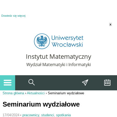
Powiadomienie o plikach cookie. Strona Instytut Matematyczny korzysta z plików
cookie. Pozostając na tej stronie, wyrażasz zgodę na korzystanie z plików cookie.
Dowiedz się więcej
x
Instytut Matematyczny
Wydział Matematyki i Informatyki
Strona główna
›
Aktualności
›
Seminarium wydziałowe
Jesteś tutaj
Seminarium wydziałowe
17/04/2024
•
pracownicy
,
studenci
,
spotkania