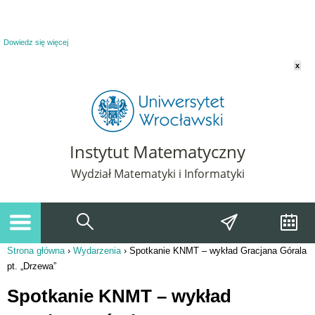
Powiadomienie o plikach cookie. Strona Instytut Matematyczny korzysta z plików
cookie. Pozostając na tej stronie, wyrażasz zgodę na korzystanie z plików cookie.
Dowiedz się więcej
x
Instytut Matematyczny
Wydział Matematyki i Informatyki
Strona główna
›
Wydarzenia
›
Spotkanie KNMT – wykład Gracjana Górala
Jesteś tutaj
pt. „Drzewa”
Spotkanie KNMT – wykład