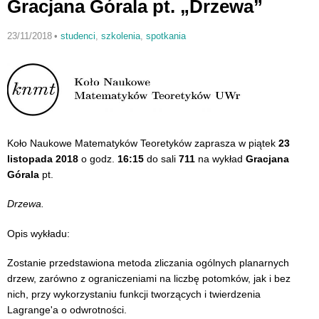
Gracjana Górala pt. „Drzewa”
23/11/2018
•
studenci
,
szkolenia
,
spotkania
Koło Naukowe Matematyków Teoretyków zaprasza w piątek
23
listopada 2018
o godz.
16:15
do sali
711
na wykład
Gracjana
Górala
pt.
Drzewa.
Opis wykładu:
Zostanie przedstawiona metoda zliczania ogólnych planarnych
drzew, zarówno z ograniczeniami na liczbę potomków, jak i bez
nich, przy wykorzystaniu funkcji tworzących i twierdzenia
Lagrange'a o odwrotności.