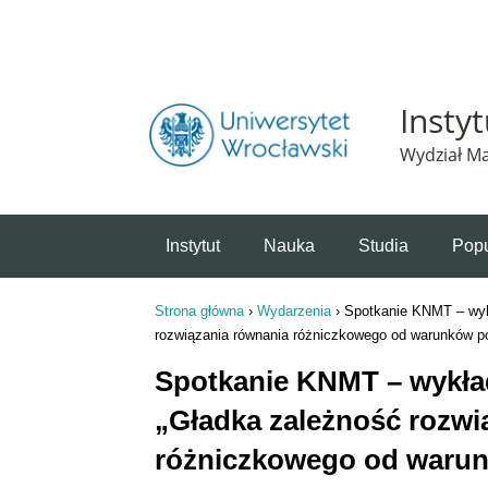
Powiadomienie o plikach cookie. Strona Instytut 
Insty
Wydział Ma
Instytut
Nauka
Studia
Popu
Strona główna
›
Wydarzenia
›
Spotkanie KNMT – wyk
Jesteś tutaj
rozwiązania równania różniczkowego od warunków 
Spotkanie KNMT – wykład
„Gładka zależność rozwi
różniczkowego od waru