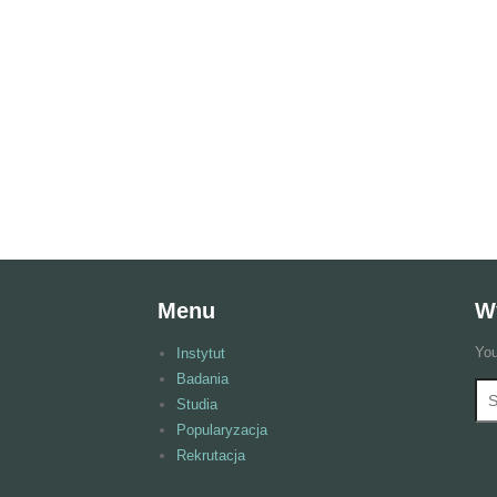
Menu
W
You
Instytut
Badania
Wy
F
Studia
Popularyzacja
Rekrutacja