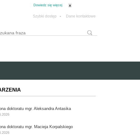
tanie z plików cookie.
Dowiedz się więcej
x
Szybki dostęp
•
Dane kontaktowe
yszukaj
Formularz wyszukiwania
ARZENIA
ona doktoratu mgr. Aleksandra Antasika
6.2026
ona doktoratu mgr. Macieja Korpalskiego
6.2026