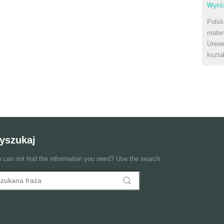
Wyróż
Polsk
matem
Uniwe
kszta
yszukaj
 can not find the information you need? Use the search.
szukaj
ormularz wyszukiwania