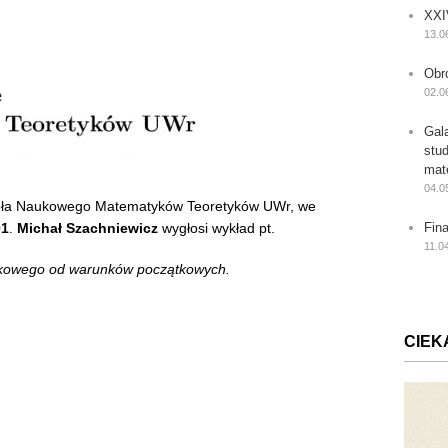
XXI
13.0
Obr
02.0
Gal
stu
mat
04.0
Koła Naukowego Matematyków Teoretyków UWr, we
01
.
Michał Szachniewicz
wygłosi wykład pt.
Fin
11.0
czkowego od warunków początkowych
.
CIEK