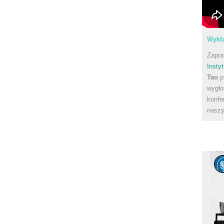
Wykła
Zapra
Instyt
Tao
p
wygło
konfe
naszy