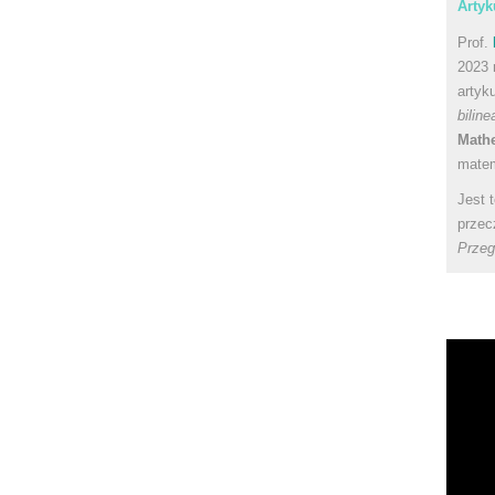
Artyk
Prof.
2023 
artyk
bilin
Math
matem
Jest 
przec
Przeg