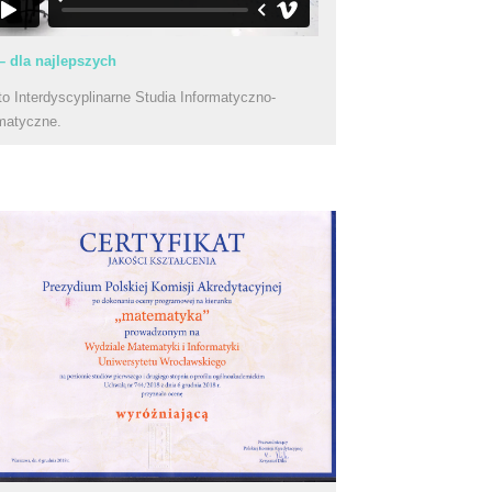
– dla najlepszych
to Interdyscyplinarne Studia Informatyczno-
matyczne.