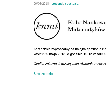
29/05/2018
•
studenci
,
spotkania
Serdecznie zapraszamy na kolejne spotkanie 
wtorek
29 maja 2018
, o godzinie
10:15
w sali
6
Gładka zależność rozwiązania równania różni
Streszczenie