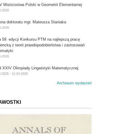
V Mistrzostwa Polski w Geometrii Elementarnej
6.2026
ona doktoratu mgr. Mateusza Staniaka
6.2026
a 59. edycji Konkursu PTM na najlepszą pracę
dencką z teorii prawdopodobieństwa i zastosowań
ematyki
5.2026
ał XXIV Olimpiady Lingwistyki Matematycznej
4.2026 - 12.04.2026
Archiwum wydarzeń
AWOSTKI