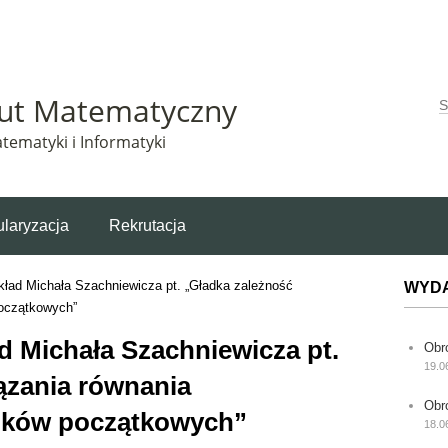
Matematyczny korzysta z plików cookie. Pozostając na tej stronie, wyrażasz zgodę na korzys
tut Matematyczny
W
tematyki i Informatyki
laryzacja
Rekrutacja
ład Michała Szachniewicza pt. „Gładka zależność
WYD
początkowych”
 Michała Szachniewicza pt.
Obr
19.0
ązania równania
Obr
nków początkowych”
18.0