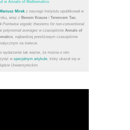
uł w Annals of Mathematics
Mariusz Mirek
z naszego Instytutu opublikował w
roku, wraz z
Benem Krause
i
Terencem Tao
,
uł
Pointwise ergodic theorems for non-conventional
ear polynomial averages
w czasopiśmie
Annals of
ematics
, najbardziej prestiżowym czasopiśmie
atycznym na świecie.
to wydarzenie tak ważne, że można o nim
zytać w
specjalnym artykule
, który ukazał się w
lądzie Uniwersyteckim
.