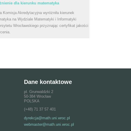
nienie dla kierunku matematyka
a Komisja Akredytacyjna wyróżniła kierunek
atyka na Wydziale Matematyki i Informatyki
rsytetu Wrocławskiego przyznając certyfikat jakości
łcenia.
Dane kontaktowe
pl. Grunwaldzki 2
50-384 Wrocław
POLSKA
(+48) 71 37 57 401
dyrekcja@math.uni.wroc.pl
webmaster@math.uni.wroc.pl