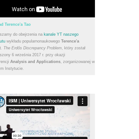
d Terence'a Tao
szamy do obejrzenia na
kanale YT naszego
utu
wykładu popularnonaukowego
Terence'a
t.
The Erdős Discrepancy Problem
, który został
szony 6 września 2017 r. przy okazji
rencji
Analysis and Applications
, zorganizowanej w
m Instytucie.