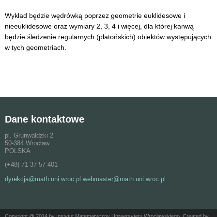
Wykład będzie wędrówką poprzez geometrie euklidesowe i
nieeuklidesowe oraz wymiary 2, 3, 4 i więcej, dla której kanwą
będzie śledzenie regularnych (platońskich) obiektów występujących
w tych geometriach.
Dane kontaktowe
pl. Grunwaldzki 2
50-384 Wrocław
POLSKA
(+48) 71 37 57 401
dyrekcja@math.uni.wroc.pl webmaster@math.uni.wroc.pl
Copyright @ 2014 by Instytut Matematyczny Uniwersytetu Wrocławskiego. Created by