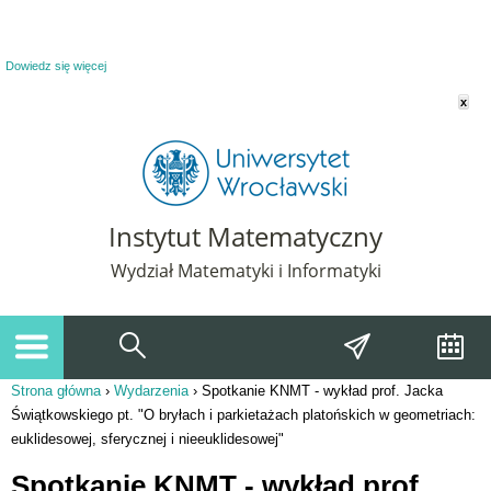
Powiadomienie o plikach cookie. Strona Instytut Matematyczny korzysta z plików
cookie. Pozostając na tej stronie, wyrażasz zgodę na korzystanie z plików cookie.
Dowiedz się więcej
x
Instytut Matematyczny
Wydział Matematyki i Informatyki
Strona główna
›
Wydarzenia
›
Spotkanie KNMT - wykład prof. Jacka
Jesteś tutaj
Świątkowskiego pt. "O bryłach i parkietażach platońskich w geometriach:
euklidesowej, sferycznej i nieeuklidesowej"
Spotkanie KNMT - wykład prof.