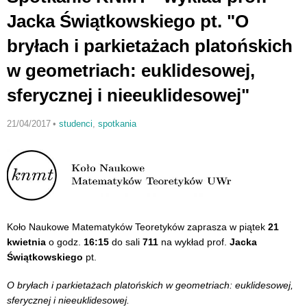
Jacka Świątkowskiego pt. "O
bryłach i parkietażach platońskich
w geometriach: euklidesowej,
sferycznej i nieeuklidesowej"
21/04/2017
•
studenci
,
spotkania
Koło Naukowe Matematyków Teoretyków zaprasza w piątek
21
kwietnia
o godz.
16:15
do sali
711
na wykład prof.
Jacka
Świątkowskiego
pt.
O bryłach i parkietażach platońskich w geometriach: euklidesowej,
sferycznej i nieeuklidesowej.