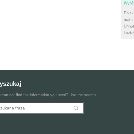
Wyróż
Polsk
matem
Uniwe
kszta
yszukaj
 can not find the information you need? Use the search.
szukaj
ormularz wyszukiwania