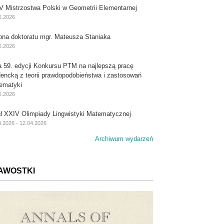
V Mistrzostwa Polski w Geometrii Elementarnej
6.2026
ona doktoratu mgr. Mateusza Staniaka
6.2026
a 59. edycji Konkursu PTM na najlepszą pracę
dencką z teorii prawdopodobieństwa i zastosowań
ematyki
5.2026
ał XXIV Olimpiady Lingwistyki Matematycznej
4.2026 - 12.04.2026
Archiwum wydarzeń
AWOSTKI