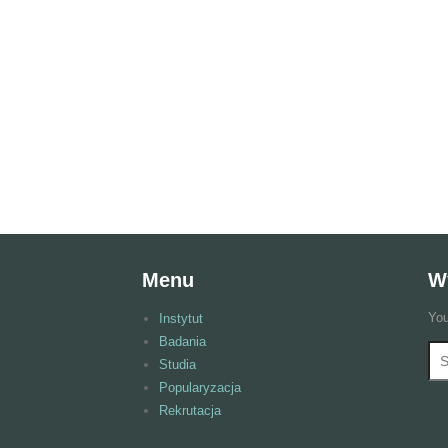
Menu
W
You
Instytut
Badania
Wy
F
Studia
Popularyzacja
Rekrutacja