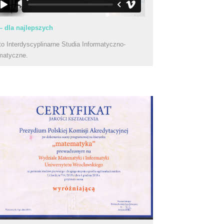
– dla najlepszych
to Interdyscyplinarne Studia Informatyczno-
matyczne.