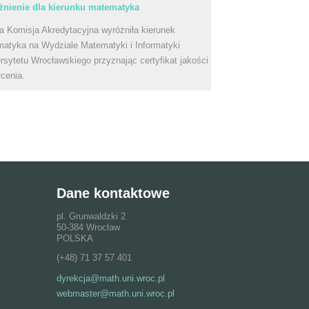
nienie dla kierunku matematyka
a Komisja Akredytacyjna wyróżniła kierunek
atyka na Wydziale Matematyki i Informatyki
rsytetu Wrocławskiego przyznając certyfikat jakości
łcenia.
Dane kontaktowe
pl. Grunwaldzki 2
50-384 Wrocław
POLSKA
(+48) 71 37 57 401
dyrekcja@math.uni.wroc.pl
webmaster@math.uni.wroc.pl