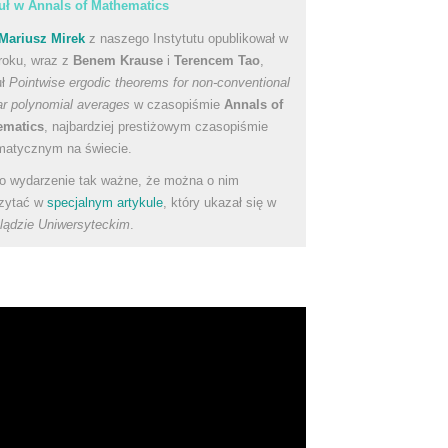
uł w Annals of Mathematics
Mariusz Mirek
z naszego Instytutu opublikował w
roku, wraz z
Benem Krause
i
Terencem Tao
,
uł
Pointwise ergodic theorems for non-conventional
ear polynomial averages
w czasopiśmie
Annals of
ematics
, najbardziej prestiżowym czasopiśmie
atycznym na świecie.
to wydarzenie tak ważne, że można o nim
zytać w
specjalnym artykule
, który ukazał się w
lądzie Uniwersyteckim
.