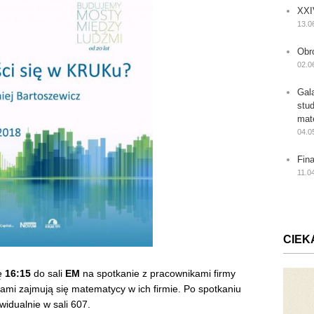
XXI
13.0
Obr
02.0
Gal
stu
mat
04.0
Fin
11.0
CIEK
ę
16:15
do sali
EM
na spotkanie z pracownikami firmy
iami zajmują się matematycy w ich firmie. Po spotkaniu
idualnie w sali 607.