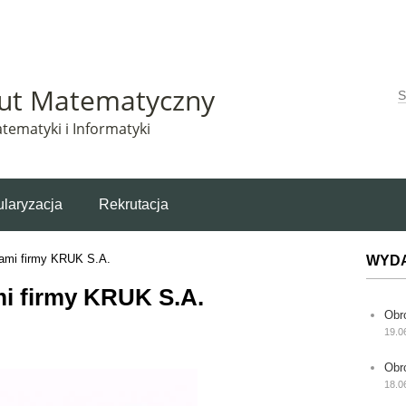
Matematyczny korzysta z plików cookie. Pozostając na tej stronie, wyrażasz zgodę na korzys
tut Matematyczny
W
tematyki i Informatyki
laryzacja
Rekrutacja
kami firmy KRUK S.A.
WYD
i firmy KRUK S.A.
Obr
19.0
Obr
18.0