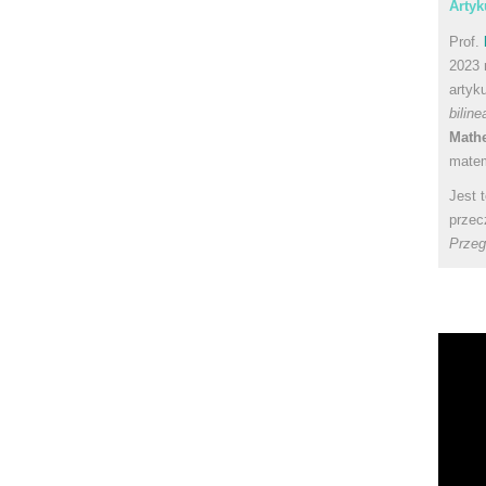
Artyk
Prof.
2023 
artyk
bilin
Math
matem
Jest 
przec
Przeg