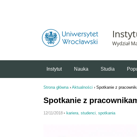
Powiadomienie o plikach cookie. Strona Instytut 
Insty
Wydział Ma
Instytut
Nauka
Studia
Popu
Strona główna
›
Aktualności
›
Spotkanie z pracowni
Jesteś tutaj
Spotkanie z pracownikam
12/11/2018
•
kariera
,
studenci
,
spotkania