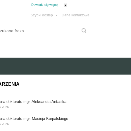
tanie z plików cookie.
Dowiedz się więcej
x
Szybki dostęp
•
Dane kontaktowe
yszukaj
Formularz wyszukiwania
ARZENIA
ona doktoratu mgr. Aleksandra Antasika
6.2026
ona doktoratu mgr. Macieja Korpalskiego
6.2026