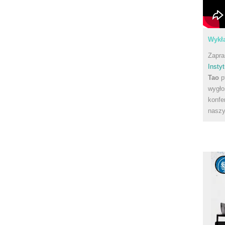
Wykła
Zapra
Instyt
Tao
p
wygło
konfe
naszy