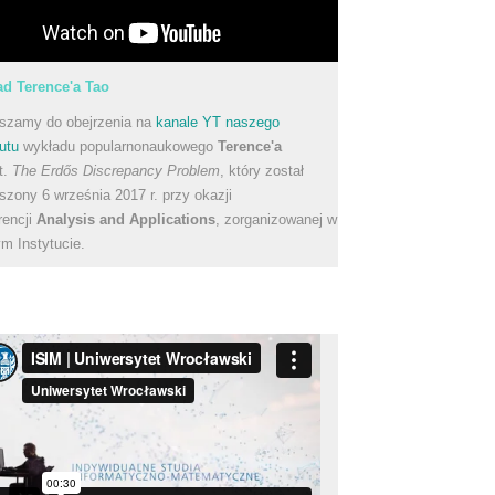
d Terence'a Tao
szamy do obejrzenia na
kanale YT naszego
utu
wykładu popularnonaukowego
Terence'a
t.
The Erdős Discrepancy Problem
, który został
szony 6 września 2017 r. przy okazji
rencji
Analysis and Applications
, zorganizowanej w
m Instytucie.