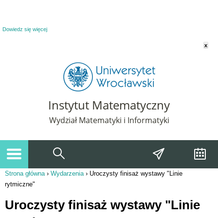
Powiadomienie o plikach cookie. Strona Instytut Matematyczny korzysta z plików
cookie. Pozostając na tej stronie, wyrażasz zgodę na korzystanie z plików cookie.
Dowiedz się więcej
x
Instytut Matematyczny
Wydział Matematyki i Informatyki
Strona główna
›
Wydarzenia
›
Uroczysty finisaż wystawy "Linie
Jesteś tutaj
rytmiczne"
Uroczysty finisaż wystawy "Linie